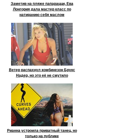
Заметив на пляже папарацци, Ева
Лонгория дала мастер класс по
натиранию себя маслом
Ветер распахнул комбинезон Брукс
Надер, но это её не смутило
Рианна устроила приватный танец, но
только на публике