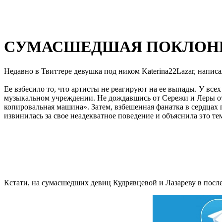
СУМАСШЕДШАЯ ПОКЛОНН
Недавно в Твиттере девушка под ником Katerina22Lazar, напис
Ее взбесило то, что артисты не реагируют на ее выпады. У всех
музыкальном учреждении. Не дождавшись от Сережи и Леры ответ
копировальная машина». Затем, взбешенная фанатка в сердцах п
извинилась за свое неадекватное поведение и объяснила это те
Кстати, на сумасшедших девиц Кудрявцевой и Лазареву в после