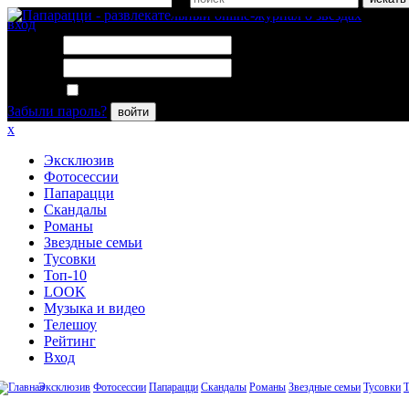
вход
Логин:
Пароль:
Запомнить меня
Забыли пароль?
войти
x
Эксклюзив
Фотосессии
Папарацци
Скандалы
Романы
Звездные семьи
Тусовки
Топ-10
LOOK
Музыка и видео
Телешоу
Рейтинг
Вход
Эксклюзив
Фотосессии
Папарацци
Скандалы
Романы
Звездные семьи
Тусовки
Т