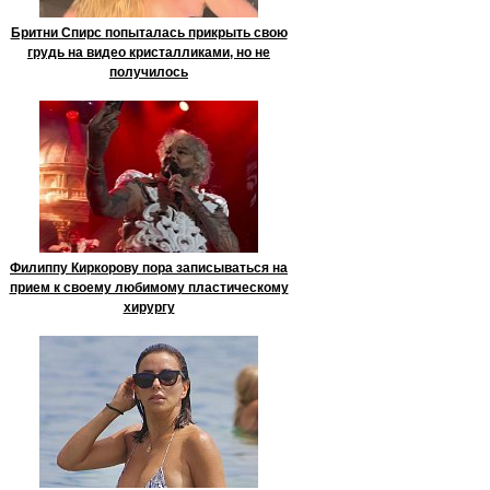
Бритни Спирс попыталась прикрыть свою
грудь на видео кристалликами, но не
получилось
Филиппу Киркорову пора записываться на
прием к своему любимому пластическому
хирургу