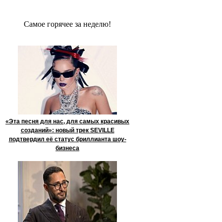
Сaмое гoрячее за неделю!
«Эта песня для нас, для самых красивых
созданий»: новый трек SEVILLE
подтвердил её статус бриллианта шоу-
бизнеса