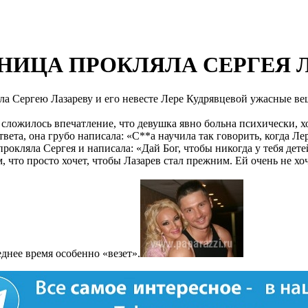
ИЦА ПРОКЛЯЛА СЕРГЕЯ Л
ала Сергею Лазареву и его невесте Лере Кудрявцевой ужасные ве
 сложилось впечатление, что девушка явно больна психически, хо
а, она грубо написала: «С**а научила так говорить, когда Лере 
рокляла Сергея и написала: «Дай Бог, чтобы никогда у тебя дете
м, что просто хочет, чтобы Лазарев стал прежним. Ей очень не х
днее время особенно «везет».