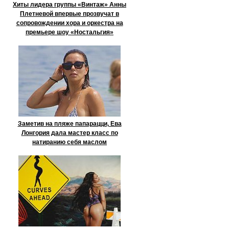
Хиты лидера группы «Винтаж» Анны
Плетневой впервые прозвучат в
сопровождении хора и оркестра на
премьере шоу «Ностальгия»
Заметив на пляже папарацци, Ева
Лонгория дала мастер класс по
натиранию себя маслом