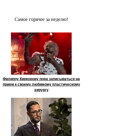
Сaмое гoрячее за неделю!
Филиппу Киркорову пора записываться на
прием к своему любимому пластическому
хирургу