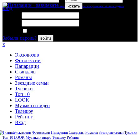
искать
вход
Логин:
Пароль:
Запомнить меня
Забыли пароль?
войти
x
Эксклюзив
Фотосессии
Папарацци
Скандалы
Романы
Звездные семьи
Тусовки
Топ-10
LOOK
Музыка и видео
Телешоу
Рейтинг
Вход
Эксклюзив
Фотосессии
Папарацци
Скандалы
Романы
Звездные семьи
Тусовки
Топ-10
LOOK
Музыка и видео
Телешоу
Рейтинг