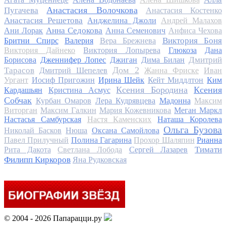
Анастасия Волочкова
Пугачева
Анастасия Костенко
Анастасия Решетова
Анджелина Джоли
Андрей Малахов
Анна Седокова
Ани Лорак
Анна Семенович
Анфиса Чехова
Виктория Боня
Бритни Спирс
Валерия
Вера Брежнева
Виктория Дайнеко
Виктория Лопырева
Глюкоза
Дана
Дмитрий
Борисова
Дженнифер Лопес
Джиган
Дима Билан
Дом 2
Тарасов
Дмитрий Шепелев
Жанна Фриске
Иван
Ургант
Иосиф Пригожин
Ирина Шейк
Кейт Миддлтон
Ким
Ксения Бородина
Ксения
Кардашьян
Кристина Асмус
Собчак
Курбан Омаров
Лера Кудрявцева
Мадонна
Максим
Виторган
Максим Галкин
Мария Кожевникова
Меган Маркл
Настасья Самбурская
Настя Каменских
Наташа Королева
Ольга Бузова
Николай Басков
Нюша
Оксана Самойлова
Павел Прилучный
Полина Гагарина
Прохор Шаляпин
Рианна
Тимати
Рита Дакота
Светлана Лобода
Сергей Лазарев
Филипп Киркоров
Яна Рудковская
© 2004 - 2026 Папарацци.ру