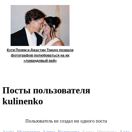
Кэти Перри и Джастин Трюдо позвали
фотографов полюбоваться на их
«лавандовый рай»
Посты пользователя
kulinenko
Пользователь не создал ни одного поста
Алла
Агата Муцениеце
Алена Водонаева
Алена Шишкова