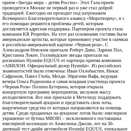
прием «Звезды мира – детям России». Этот Гала-прием
проводится в Москве не первый раз и уже стал доброй
традицией. Ежегодно он проходит под патронажем
Всемирного Благотворительного альянса «Миротворец», и с
его помощью решаются проблемы детей, которым
доставляется адресная поддержка. Партнером проекта стала
компания KR Properties. На этот раз основными гостями были
американские артисты, которые принимают участие в сьемках
в российско-американской картине «Черная роза». С
Александром Невским приехали Роберт Дави, Эдриан Пол,
Кристанна Локен. Голливудские звезды приехали на
роскошных Hyundai EQUUS от партнера приема компании
«АВИЛОН. Официальный дилер Hyundai». Из российских
знаменитостей были отмечены: Иван Охлобыстин, Никас
Сафронов, Павел Глоба, Мехди Эбрагими Вафа, ведущая
вечера Ольга Родионова и самая младшая участница проекта
«Черная Роза» Полина Буторина, которая открыла
концертную программу мероприятия, заслужив массу
аплодисментов. Все они приехали в Метелицу поддержать
благотворительный аукцион и представить свои лоты,
вырученные средства от которых направляются на помощь
детям. Среди проданных на аукционе лотов были: ювелирное
украшение от бутика MIIORI – эксклюзивного поставщика
ювелирной коллекции от Анжелины Джоли, лот на 30-
дневный тест-драйв автомобиля Hyundai EQUUS, уникальное