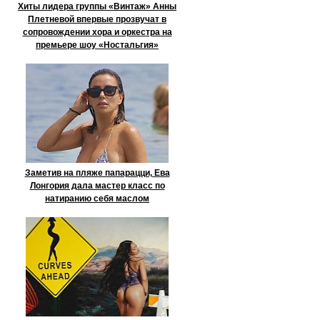
Хиты лидера группы «Винтаж» Анны
Плетневой впервые прозвучат в
сопровождении хора и оркестра на
премьере шоу «Ностальгия»
Заметив на пляже папарацци, Ева
Лонгория дала мастер класс по
натиранию себя маслом