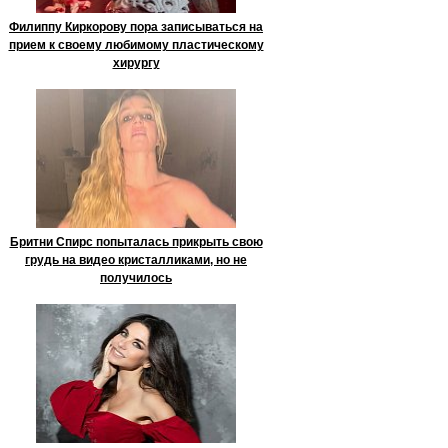
Филиппу Киркорову пора записываться на
прием к своему любимому пластическому
хирургу
Бритни Спирс попыталась прикрыть свою
грудь на видео кристалликами, но не
получилось