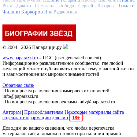
Тимати
Рита Дакота
Светлана Лобода
Сергей Лазарев
Филипп Киркоров
Яна Рудковская
© 2004 - 2026 Папарацци.ру
www.paparazzi.ru
– UGC (user generated content)
Информационно-развлекательное сообщество, где любой
желающий может опубликовать пост на тему о частной жизни
и взаимоотношениях мировых знаменитостей.
Обратная связь
| По вопросам размещения коммерческих новостей:
info@paparazzi.ru
| По вопросам размещения рекламы: adv@paparazzi.ru
Авторам
|
Правообладателям
Некоторые материалы сайта
содержат информацию для лиц
18+
Доводим до вашего сведения, что любая перепечатка
материалов сайта возможна только при наличии прямой