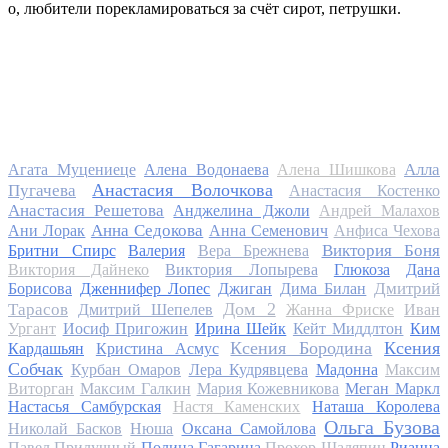
о, любители порекламироваться за счёт сирот, петрушки.
Алла
Агата Муцениеце
Алена Водонаева
Алена Шишкова
Анастасия Волочкова
Пугачева
Анастасия Костенко
Анастасия Решетова
Анджелина Джоли
Андрей Малахов
Анна Седокова
Ани Лорак
Анна Семенович
Анфиса Чехова
Виктория Боня
Бритни Спирс
Валерия
Вера Брежнева
Виктория Дайнеко
Виктория Лопырева
Глюкоза
Дана
Дмитрий
Борисова
Дженнифер Лопес
Джиган
Дима Билан
Дом 2
Тарасов
Дмитрий Шепелев
Жанна Фриске
Иван
Ургант
Иосиф Пригожин
Ирина Шейк
Кейт Миддлтон
Ким
Ксения Бородина
Ксения
Кардашьян
Кристина Асмус
Собчак
Курбан Омаров
Лера Кудрявцева
Мадонна
Максим
Виторган
Максим Галкин
Мария Кожевникова
Меган Маркл
Настасья Самбурская
Настя Каменских
Наташа Королева
Ольга Бузова
Николай Басков
Нюша
Оксана Самойлова
Павел Прилучный
Полина Гагарина
Прохор Шаляпин
Рианна