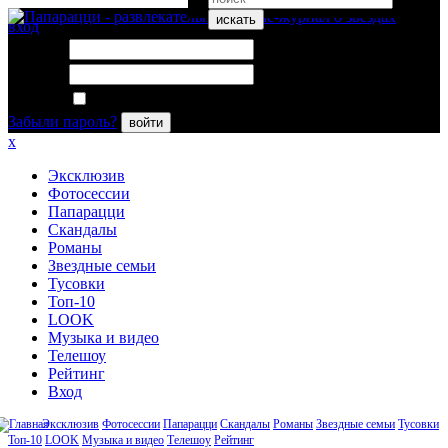
искать
вход
Логин:
Пароль:
Запомнить меня
Забыли пароль?
войти
x
Эксклюзив
Фотосессии
Папарацци
Скандалы
Романы
Звездные семьи
Тусовки
Топ-10
LOOK
Музыка и видео
Телешоу
Рейтинг
Вход
Эксклюзив
Фотосессии
Папарацци
Скандалы
Романы
Звездные семьи
Тусовки
Топ-10
LOOK
Музыка и видео
Телешоу
Рейтинг