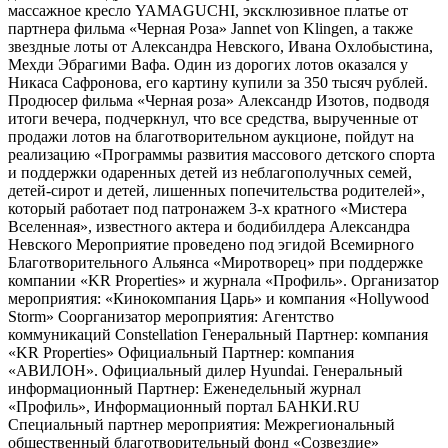
массажное кресло YAMAGUCHI, эксклюзивное платье от
партнера фильма «Черная Роза» Jannet von Klingen, а также
звездные лоты от Александра Невского, Ивана Охлобыстина,
Мехди Эбрагими Вафа. Один из дорогих лотов оказался у
Никаса Сафронова, его картину купили за 350 тысяч рублей.
Продюсер фильма «Черная роза» Александр Изотов, подводя
итоги вечера, подчеркнул, что все cредства, вырученные от
продажи лотов на благотворительном аукционе, пойдут на
реализацию «Программы развития массового детского спорта
и поддержки одаренных детей из неблагополучных семей,
детей-сирот и детей, лишенных попечительства родителей»,
который работает под патронажем 3-х кратного «Мистера
Вселенная», известного актера и бодибилдера Александра
Невского Мероприятие проведено под эгидой Всемирного
Благотворительного Альянса «Миротворец» при поддержке
компании «KR Properties» и журнала «Профиль». Организатор
мероприятия: «Кинокомпания Царь» и компания «Hollywood
Storm» Соорганизатор мероприятия: Агентство
коммуникаций Constellation Генеральный Партнер: компания
«KR Properties» Официальный Партнер: компания
«АВИЛОН». Официальный дилер Hyundai. Генеральный
информационный Партнер: Еженедельный журнал
«Профиль», Информационный портал БАНКИ.RU
Специальный партнер мероприятия: Межрегиональный
общественный благотворительный фонд «Созвездие»