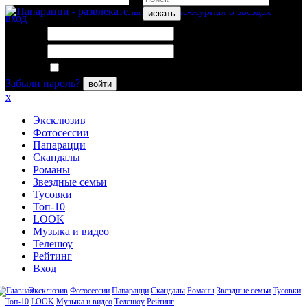
искать
вход
Логин:
Пароль:
Запомнить меня
Забыли пароль?
войти
x
Эксклюзив
Фотосессии
Папарацци
Скандалы
Романы
Звездные семьи
Тусовки
Топ-10
LOOK
Музыка и видео
Телешоу
Рейтинг
Вход
Эксклюзив
Фотосессии
Папарацци
Скандалы
Романы
Звездные семьи
Тусовки
Топ-10
LOOK
Музыка и видео
Телешоу
Рейтинг