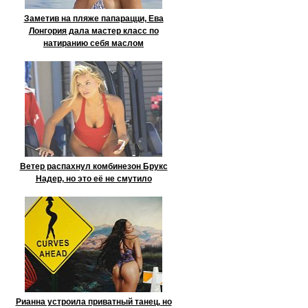
Заметив на пляже папарацци, Ева
Лонгория дала мастер класс по
натиранию себя маслом
Ветер распахнул комбинезон Брукс
Надер, но это её не смутило
Рианна устроила приватный танец, но