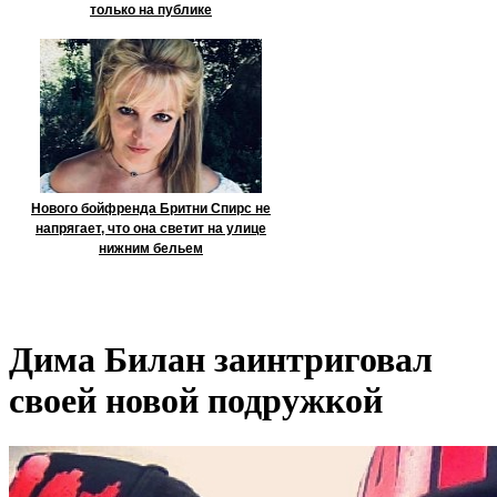
только на публике
Нового бойфренда Бритни Спирс не
напрягает, что она светит на улице
нижним бельем
Дима Билан заинтриговал
своей новой подружкой