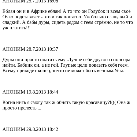
АНОНИМ
25.7.2013 16:08
Еблан он и в Африке еблан! А то что он Голубок и всем своё
Очко подставляет - это и так понятно. Уж больно слащавый и
сладкий. А бабы дуры, сидеть рядом с геем стрёмно, не то что
уж платить!!!
АНОНИМ
28.7.2013 10:37
Дуры они просто платить ему .Лучше себе другого спонсора
найти. Бабник он, а не гей. Глупые цели показать себя геем.
Всему приходит конец,ничто не может быть вечным.Увы.
АНОНИМ
19.8.2013 18:44
Когна нить я смогу так ж обнять такую красавицу?!((( Она ж
просто прелесть....
АНОНИМ
29.8.2013 18:42