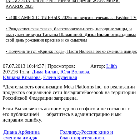
JALAGONIA: кто еще стал гостем на премии ЖАРА MUSIC
AWARDS 2025
• «100 САМЫХ СТИЛЬНЫХ 2025» по версии телеканала Fashion TV
• Рождественская сказка, благотворительность, народные танцы, и
выступление музы Татьяны Шаманиной:
Дима Билан
отпраздновал
свой день рождения красиво и со смыслом
• Получив титул «Кринж года», Настя Ивлеева резко сменила имидж
07.07.2013 10:44:37
| Просмотров:
Автор:
Lilith
207216
Тэги:
Дима Билан
,
Юля Волкова
,
Юлиана Крылова
,
Елена Кулецкая
*Деятельность организации Meta Platforms Inc. по реализации
продуктов социальной сети Instagram/Facebook на территории
Российской Федерации запрещена.
Если Вы являетесь автором одного из фото и не согласны с
его публикацией — обратитесь в администрацию и мы
исправим ошибку.
Диана Арбенина
Голливуд-Россия: кино и
сменила имидж
благотворительность.