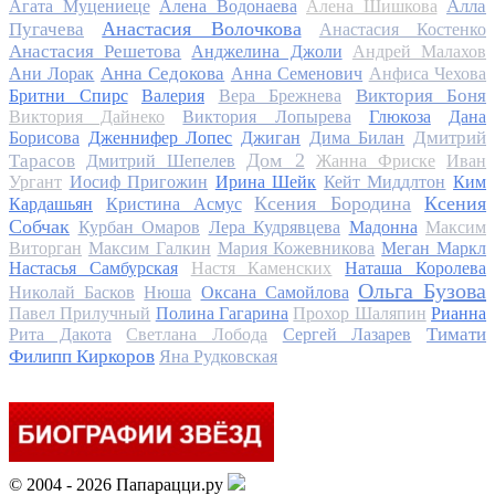
Алла
Агата Муцениеце
Алена Водонаева
Алена Шишкова
Анастасия Волочкова
Пугачева
Анастасия Костенко
Анастасия Решетова
Анджелина Джоли
Андрей Малахов
Анна Седокова
Ани Лорак
Анна Семенович
Анфиса Чехова
Виктория Боня
Бритни Спирс
Валерия
Вера Брежнева
Виктория Дайнеко
Виктория Лопырева
Глюкоза
Дана
Дмитрий
Борисова
Дженнифер Лопес
Джиган
Дима Билан
Дом 2
Тарасов
Дмитрий Шепелев
Жанна Фриске
Иван
Ургант
Иосиф Пригожин
Ирина Шейк
Кейт Миддлтон
Ким
Ксения Бородина
Ксения
Кардашьян
Кристина Асмус
Собчак
Курбан Омаров
Лера Кудрявцева
Мадонна
Максим
Виторган
Максим Галкин
Мария Кожевникова
Меган Маркл
Настасья Самбурская
Настя Каменских
Наташа Королева
Ольга Бузова
Николай Басков
Нюша
Оксана Самойлова
Павел Прилучный
Полина Гагарина
Прохор Шаляпин
Рианна
Тимати
Рита Дакота
Светлана Лобода
Сергей Лазарев
Филипп Киркоров
Яна Рудковская
© 2004 - 2026 Папарацци.ру