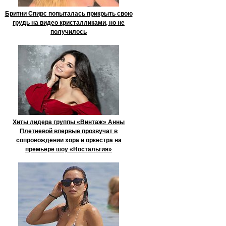
Бритни Спирс попыталась прикрыть свою
грудь на видео кристалликами, но не
получилось
Хиты лидера группы «Винтаж» Анны
Плетневой впервые прозвучат в
сопровождении хора и оркестра на
премьере шоу «Ностальгия»