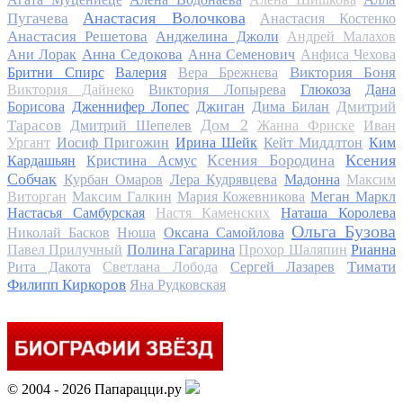
Анастасия Волочкова
Пугачева
Анастасия Костенко
Анастасия Решетова
Анджелина Джоли
Андрей Малахов
Анна Седокова
Ани Лорак
Анна Семенович
Анфиса Чехова
Виктория Боня
Бритни Спирс
Валерия
Вера Брежнева
Виктория Дайнеко
Виктория Лопырева
Глюкоза
Дана
Дмитрий
Борисова
Дженнифер Лопес
Джиган
Дима Билан
Дом 2
Тарасов
Дмитрий Шепелев
Жанна Фриске
Иван
Ургант
Иосиф Пригожин
Ирина Шейк
Кейт Миддлтон
Ким
Ксения Бородина
Ксения
Кардашьян
Кристина Асмус
Собчак
Курбан Омаров
Лера Кудрявцева
Мадонна
Максим
Виторган
Максим Галкин
Мария Кожевникова
Меган Маркл
Настасья Самбурская
Настя Каменских
Наташа Королева
Ольга Бузова
Николай Басков
Нюша
Оксана Самойлова
Павел Прилучный
Полина Гагарина
Прохор Шаляпин
Рианна
Тимати
Рита Дакота
Светлана Лобода
Сергей Лазарев
Филипп Киркоров
Яна Рудковская
© 2004 - 2026 Папарацци.ру