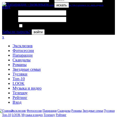
искать
вход
Логин:
Пароль:
Запомнить меня
Забыли пароль?
войти
x
Эксклюзив
Фотосессии
Папарацци
Скандалы
Романы
Звездные семьи
Тусовки
Топ-10
LOOK
Музыка и видео
Телешоу
Рейтинг
Вход
Эксклюзив
Фотосессии
Папарацци
Скандалы
Романы
Звездные семьи
Тусовки
Топ-10
LOOK
Музыка и видео
Телешоу
Рейтинг