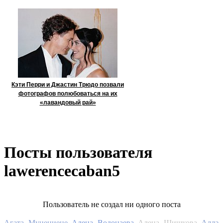
Кэти Перри и Джастин Трюдо позвали
фотографов полюбоваться на их
«лавандовый рай»
Посты пользователя
lawerencecaban5
Пользователь не создал ни одного поста
Алла
Агата Муцениеце
Алена Водонаева
Алена Шишкова