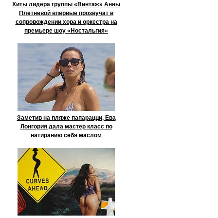
Хиты лидера группы «Винтаж» Анны
Плетневой впервые прозвучат в
сопровождении хора и оркестра на
премьере шоу «Ностальгия»
Заметив на пляже папарацци, Ева
Лонгория дала мастер класс по
натиранию себя маслом