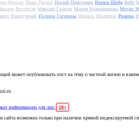
на Фриске
Иван Ургант
Иосиф Пригожин
Ирина Шейк
Кейт 
аксим Виторган
Максим Галкин
Мария Кожевникова
Меган М
авел Прилучный
Полина Гагарина
Прохор Шаляпин
Рианна
Р
щий может опубликовать пост на тему о частной жизни и взаи
zi.ru
ржат информацию для лиц
18+
ов сайта возможна только при наличии прямой индексируемой г