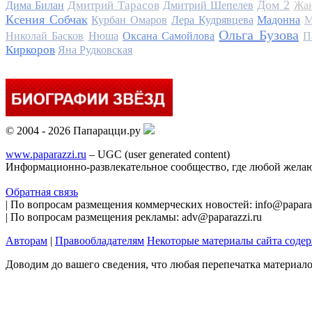
Дом 2
Дмитрий Тарасов
Дима Билан
Дмитрий Шепелев
Жан
Ксения Собчак
Курбан Омаров
Лера Кудрявцева
Мадонна
М
Ольга Бузова
Николай Басков
Нюша
Оксана Самойлова
П
Киркоров
Яна Рудковская
© 2004 - 2026 Папарацци.ру
www.paparazzi.ru
– UGC (user generated content)
Информационно-развлекательное сообщество, где любой желаю
Обратная связь
| По вопросам размещения коммерческих новостей: info@paparaz
| По вопросам размещения рекламы: adv@paparazzi.ru
Авторам
|
Правообладателям
Некоторые материалы сайта соде
Доводим до вашего сведения, что любая перепечатка материал