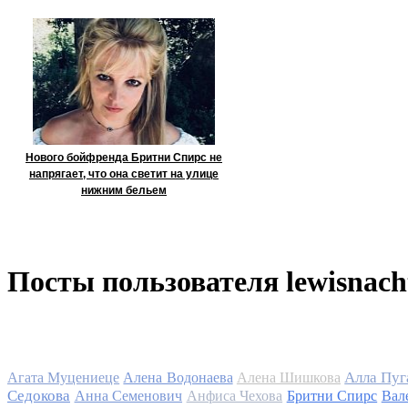
Нового бойфренда Бритни Спирс не
напрягает, что она светит на улице
нижним бельем
Посты пользователя lewisnach
Алла Пуг
Агата Муцениеце
Алена Водонаева
Алена Шишкова
Седокова
Анна Семенович
Анфиса Чехова
Бритни Спирс
Вал