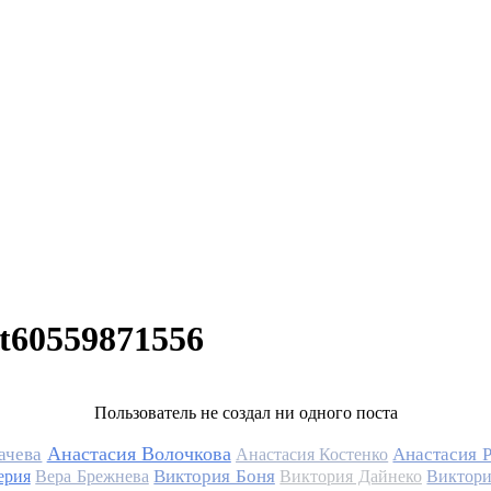
t60559871556
Пользователь не создал ни одного поста
Анастасия Волочкова
ачева
Анастасия 
Анастасия Костенко
Виктория Боня
ерия
Вера Брежнева
Виктория Дайнеко
Виктори