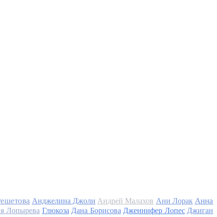
Решетова
Анна
Анджелина Джоли
Андрей Малахов
Ани Лорак
я Лопырева
Глюкоза
Дана Борисова
Дженнифер Лопес
Джиган