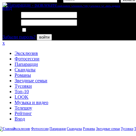
вход
Логин:
Пароль:
Запомнить меня
Забыли пароль?
войти
x
Эксклюзив
Фотосессии
Папарацци
Скандалы
Романы
Звездные семьи
Тусовки
Топ-10
LOOK
Музыка и видео
Телешоу
Рейтинг
Вход
Эксклюзив
Фотосессии
Папарацци
Скандалы
Романы
Звездные семьи
Тусовки
Т