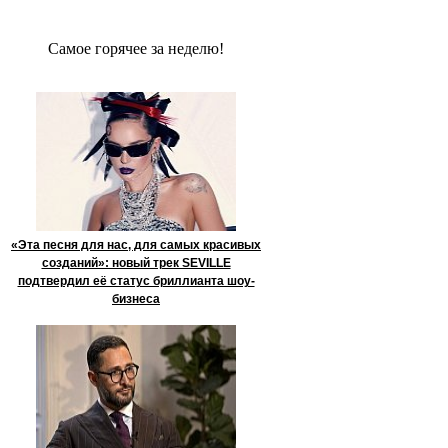
Сaмое гoрячее за неделю!
«Эта песня для нас, для самых красивых
созданий»: новый трек SEVILLE
подтвердил её статус бриллианта шоу-
бизнеса