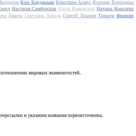
Ксения Бородина
Миддлтон
Ким Кардашьян
Кристина Асмус
аркл
Настасья Самбурская
Настя Каменских
Наташа Королева
Тимати
Филипп
ита Дакота
Светлана Лобода
Сергей Лазарев
моотношениях мировых знаменитостей.
иперссылки и указания названия первоисточника.