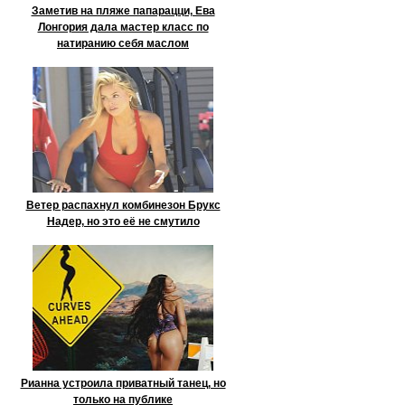
Заметив на пляже папарацци, Ева
Лонгория дала мастер класс по
натиранию себя маслом
Ветер распахнул комбинезон Брукс
Надер, но это её не смутило
Рианна устроила приватный танец, но
только на публике