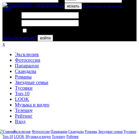
искать
вход
Логин:
Пароль:
Запомнить меня
Забыли пароль?
войти
x
Эксклюзив
Фотосессии
Папарацци
Скандалы
Романы
Звездные семьи
Тусовки
Топ-10
LOOK
Музыка и видео
Телешоу
Рейтинг
Вход
Эксклюзив
Фотосессии
Папарацци
Скандалы
Романы
Звездные семьи
Тусовки
Топ-10
LOOK
Музыка и видео
Телешоу
Рейтинг