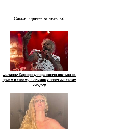
Сaмое гoрячее за неделю!
Филиппу Киркорову пора записываться на
прием к своему любимому пластическому
хирургу