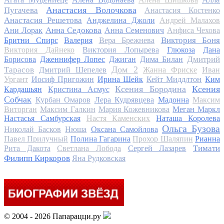
Анастасия Волочкова
Пугачева
Анастасия Костенко
Анастасия Решетова
Анджелина Джоли
Андрей Малахов
Анна Седокова
Ани Лорак
Анна Семенович
Анфиса Чехова
Виктория Боня
Бритни Спирс
Валерия
Вера Брежнева
Виктория Дайнеко
Виктория Лопырева
Глюкоза
Дана
Дмитрий
Борисова
Дженнифер Лопес
Джиган
Дима Билан
Дом 2
Тарасов
Дмитрий Шепелев
Жанна Фриске
Иван
Ургант
Иосиф Пригожин
Ирина Шейк
Кейт Миддлтон
Ким
Ксения Бородина
Ксения
Кардашьян
Кристина Асмус
Собчак
Курбан Омаров
Лера Кудрявцева
Мадонна
Максим
Виторган
Максим Галкин
Мария Кожевникова
Меган Маркл
Настасья Самбурская
Настя Каменских
Наташа Королева
Ольга Бузова
Николай Басков
Нюша
Оксана Самойлова
Павел Прилучный
Полина Гагарина
Прохор Шаляпин
Рианна
Тимати
Рита Дакота
Светлана Лобода
Сергей Лазарев
Филипп Киркоров
Яна Рудковская
© 2004 - 2026 Папарацци.ру