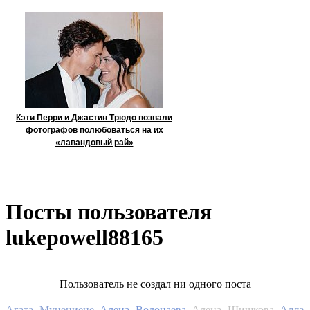
Кэти Перри и Джастин Трюдо позвали
фотографов полюбоваться на их
«лавандовый рай»
Посты пользователя
lukepowell88165
Пользователь не создал ни одного поста
Алла
Агата Муцениеце
Алена Водонаева
Алена Шишкова