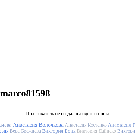
imarco81598
Пользователь не создал ни одного поста
Анастасия Волочкова
ачева
Анастасия 
Анастасия Костенко
Виктория Боня
ерия
Вера Брежнева
Виктория Дайнеко
Виктори