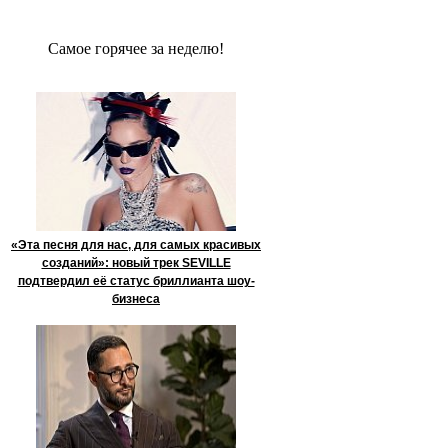
Сaмое гoрячее за неделю!
«Эта песня для нас, для самых красивых
созданий»: новый трек SEVILLE
подтвердил её статус бриллианта шоу-
бизнеса