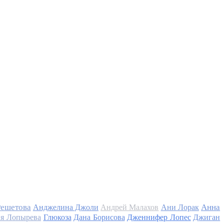
Решетова
Анна
Анджелина Джоли
Андрей Малахов
Ани Лорак
я Лопырева
Глюкоза
Дана Борисова
Дженнифер Лопес
Джиган