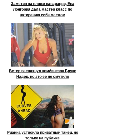
Заметив на пляже папарацци, Ева
Лонгория дала мастер класс по
натиранию себя маслом
Ветер распахнул комбинезон Брукс
Надер, но это её не смутило
Рианна устроила приватный танец, но
только на публике