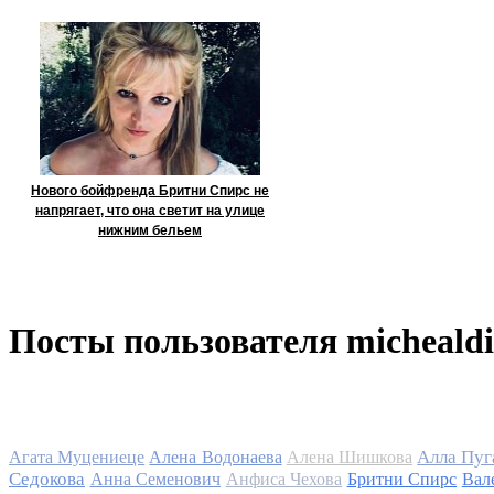
Нового бойфренда Бритни Спирс не
напрягает, что она светит на улице
нижним бельем
Посты пользователя micheald
Алла Пуг
Агата Муцениеце
Алена Водонаева
Алена Шишкова
Седокова
Анна Семенович
Анфиса Чехова
Бритни Спирс
Вал