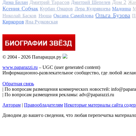
Дом 2
Дмитрий Тарасов
Дима Билан
Дмитрий Шепелев
Жан
Ксения Собчак
Курбан Омаров
Лера Кудрявцева
Мадонна
М
Ольга Бузова
Николай Басков
Нюша
Оксана Самойлова
П
Киркоров
Яна Рудковская
© 2004 - 2026 Папарацци.ру
www.paparazzi.ru
– UGC (user generated content)
Информационно-развлекательное сообщество, где любой желаю
Обратная связь
| По вопросам размещения коммерческих новостей: info@paparaz
| По вопросам размещения рекламы: adv@paparazzi.ru
Авторам
|
Правообладателям
Некоторые материалы сайта соде
Доводим до вашего сведения, что любая перепечатка материал