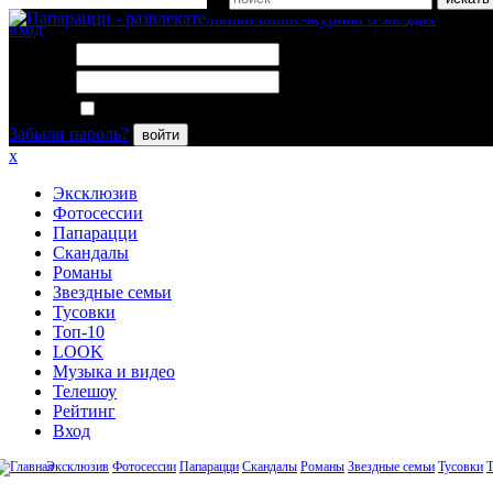
вход
Логин:
Пароль:
Запомнить меня
Забыли пароль?
войти
x
Эксклюзив
Фотосессии
Папарацци
Скандалы
Романы
Звездные семьи
Тусовки
Топ-10
LOOK
Музыка и видео
Телешоу
Рейтинг
Вход
Эксклюзив
Фотосессии
Папарацци
Скандалы
Романы
Звездные семьи
Тусовки
Т