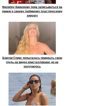
Филиппу Киркорову пора записываться на
прием к своему любимому пластическому
хирургу
Бритни Спирс попыталась прикрыть свою
грудь на видео кристалликами, но не
получилось