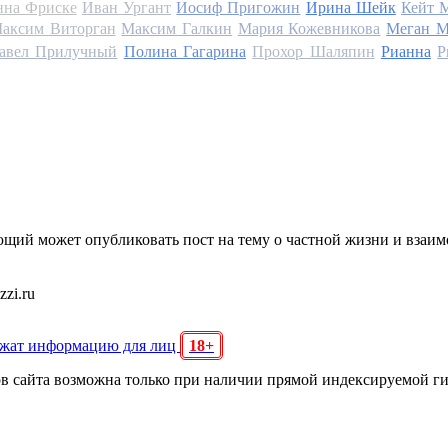
на Фриске
Иван Ургант
Иосиф Пригожин
Ирина Шейк
Кейт 
аксим Виторган
Максим Галкин
Мария Кожевникова
Меган М
авел Прилучный
Полина Гагарина
Прохор Шаляпин
Рианна
Р
щий может опубликовать пост на тему о частной жизни и взаи
zi.ru
ржат информацию для лиц
18+
ов сайта возможна только при наличии прямой индексируемой г