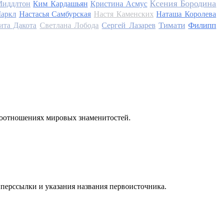
Ксения Бородина
Миддлтон
Ким Кардашьян
Кристина Асмус
аркл
Настасья Самбурская
Настя Каменских
Наташа Королева
Тимати
Филипп
ита Дакота
Светлана Лобода
Сергей Лазарев
моотношениях мировых знаменитостей.
иперссылки и указания названия первоисточника.