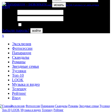
искать
вход
Логин:
Пароль:
Запомнить меня
Забыли пароль?
войти
x
Эксклюзив
Фотосессии
Папарацци
Скандалы
Романы
Звездные семьи
Тусовки
Топ-10
LOOK
Музыка и видео
Телешоу
Рейтинг
Вход
Эксклюзив
Фотосессии
Папарацци
Скандалы
Романы
Звездные семьи
Тусовки
Топ-10
LOOK
Музыка и видео
Телешоу
Рейтинг