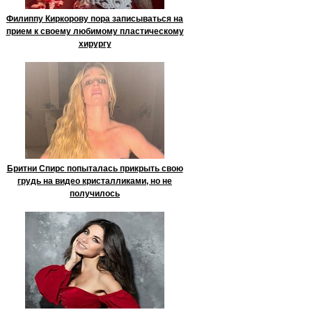
Филиппу Киркорову пора записываться на
прием к своему любимому пластическому
хирургу
Бритни Спирс попыталась прикрыть свою
грудь на видео кристалликами, но не
получилось