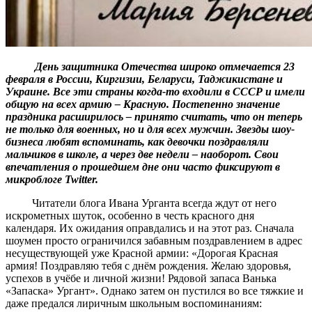
День защитника Отечества широко отмечается 23
февраля в России, Киргизии, Беларуси, Таджикистане и
Украине. Все эти страны когда-то входили в СССР и имели
общую на всех армию – Красную. Постепенно значение
праздника расширилось – принято считать, что он теперь
не только для военных, но и для всех мужчин. Звезды шоу-
бизнеса любят вспоминать, как девочки поздравляли
мальчиков в школе, а через две недели – наоборот. Свои
впечатления о прошедшем дне они часто фиксируют в
микроблоге Twitter.
Читатели блога Ивана Урганта всегда ждут от него
искрометных шуток, особенно в честь красного дня
календаря. Их ожидания оправдались и на этот раз. Сначала
шоумен просто ограничился забавным поздравлением в адрес
несуществующей уже Красной армии: «Дорогая Красная
армия! Поздравляю тебя с днём рождения. Желаю здоровья,
успехов в учёбе и личной жизни! Рядовой запаса Ванька
«Запаска» Ургант». Однако затем он пустился во все тяжкие и
даже предался лиричным школьным воспоминаниям: