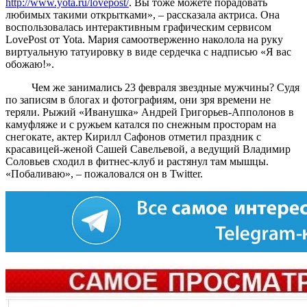
http://www.yota.ru/lovepost/
. Вы тоже можете порадовать
любимых такими открытками», – рассказала актриса. Она
воспользовалась интерактивным графическим сервисом
LovePost от Yota. Мария самоотверженно наколола на руку
виртуальную татуировку в виде сердечка с надписью «Я вас
обожаю!».
Чем же занимались 23 февраля звездные мужчины? Судя
по записям в блогах и фотографиям, они зря времени не
теряли. Рыжий «Иванушка» Андрей Григорьев-Апполонов в
камуфляже и с ружьем катался по снежным просторам на
снегокате, актер Кирилл Сафонов отметил праздник с
красавицей-женой Сашей Савельевой, а ведущий Владимир
Соловьев сходил в фитнес-клуб и растянул там мышцы.
«Побаливаю», – пожаловался он в Twitter.