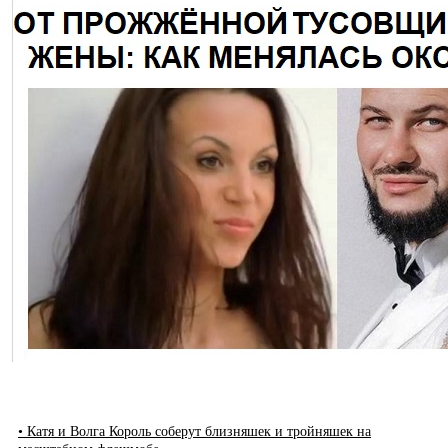
• Катя и Волга Король соберут близняшек и тройняшек на