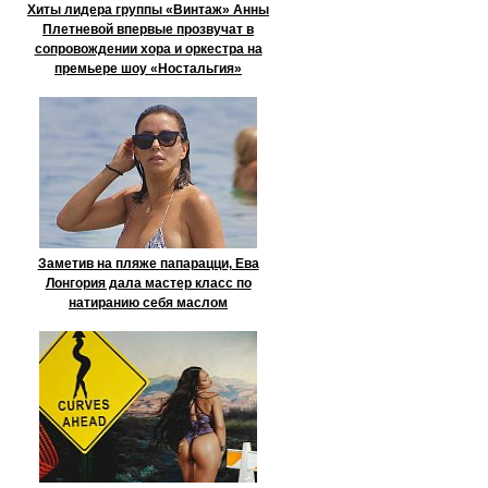
Хиты лидера группы «Винтаж» Анны
Плетневой впервые прозвучат в
сопровождении хора и оркестра на
премьере шоу «Ностальгия»
Заметив на пляже папарацци, Ева
Лонгория дала мастер класс по
натиранию себя маслом