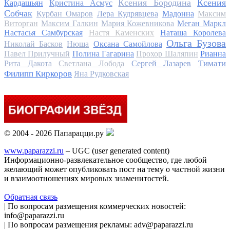
Ксения Бородина
Ксения
Кардашьян
Кристина Асмус
Собчак
Курбан Омаров
Лера Кудрявцева
Мадонна
Максим
Виторган
Максим Галкин
Мария Кожевникова
Меган Маркл
Настасья Самбурская
Настя Каменских
Наташа Королева
Ольга Бузова
Николай Басков
Нюша
Оксана Самойлова
Павел Прилучный
Полина Гагарина
Прохор Шаляпин
Рианна
Тимати
Рита Дакота
Светлана Лобода
Сергей Лазарев
Филипп Киркоров
Яна Рудковская
© 2004 - 2026 Папарацци.ру
www.paparazzi.ru
– UGC (user generated content)
Информационно-развлекательное сообщество, где любой
желающий может опубликовать пост на тему о частной жизни
и взаимоотношениях мировых знаменитостей.
Обратная связь
| По вопросам размещения коммерческих новостей:
info@paparazzi.ru
| По вопросам размещения рекламы: adv@paparazzi.ru