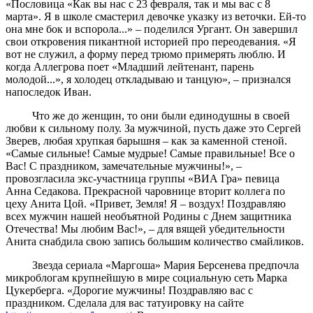
«Пословица «Как вы нас с 23 февраля, так и мы вас с 8
марта». Я в школе смастерил девочке указку из веточки. Ей-то
она мне бок и вспорола...» – поделился Ургант. Он завершил
свои откровения пикантной историей про переодевания. «Я
вот не служил, а форму перед трюмо примерять люблю. И
когда Аллегрова поет «Младший лейтенант, парень
молодой...», я холодец откладываю и танцую», – признался
напоследок Иван.
Что же до женщин, то они были единодушны в своей
любви к сильному полу. За мужчиной, пусть даже это Сергей
Зверев, любая хрупкая барышня – как за каменной стеной.
«Самые сильные! Самые мудрые! Самые правильные! Все о
Вас! С праздником, замечательные мужчины!», –
провозгласила экс-участница группы «ВИА Гра» певица
Анна Седакова. Прекрасной чаровнице вторит коллега по
цеху Анита Цой. «Привет, Земля! Я – воздух! Поздравляю
всех мужчин нашей необъятной Родины с Днем защитника
Отечества! Мы любим Вас!», – для вящей убедительности
Анита снабдила свою запись большим количество смайликов.
Звезда сериала «Маргоша» Мария Берсенева предпочла
микроблогам крупнейшую в мире социальную сеть Марка
Цукерберга. «Дорогие мужчины! Поздравляю вас с
праздником. Сделала для вас татуировку на сайте