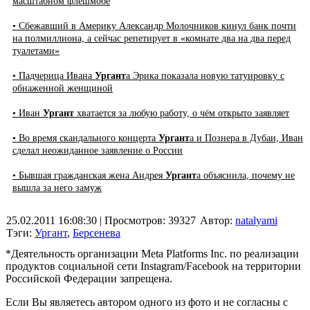
масштабном флешмобе
• Сбежавший в Америку Александр Молочников кинул банк почти
на полмиллиона, а сейчас репетирует в «комнате два на два перед
туалетами»
• Падчерица Ивана
Ургант
а Эрика показала новую татуировку с
обнаженной женщиной
• Иван
Ургант
хватается за любую работу, о чём открыто заявляет
• Во время скандального концерта
Ургант
а и Познера в Дубаи, Иван
сделал неожиданное заявление о России
• Бывшая гражданская жена Андрея
Ургант
а объяснила, почему не
вышла за него замуж
25.02.2011 16:08:30
| Просмотров: 39327
Автор:
natalyami
Тэги:
Ургант
,
Берсенева
*Деятельность организации Meta Platforms Inc. по реализации
продуктов социальной сети Instagram/Facebook на территории
Российской Федерации запрещена.
Если Вы являетесь автором одного из фото и не согласны с