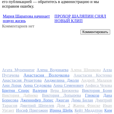
его публикацией — обратитесь в администрацию и мы
исправим ошибку.
Мария Шарапова начинает
ПРОХОР ШАЛЯПИН СНЯЛ
новую жизнь
НОВЫЙ КЛИП
Комментариев нет
Комментировать
Алла
Агата Муцениеце
Алена Водонаева
Алена Шишкова
Анастасия Волочкова
Пугачева
Анастасия Костенко
Анастасия Решетова
Анджелина Джоли
Андрей Малахов
Анна Седокова
Ани Лорак
Анна Семенович
Анфиса Чехова
Виктория Боня
Бритни Спирс
Валерия
Вера Брежнева
Виктория Дайнеко
Виктория Лопырева
Глюкоза
Дана
Дмитрий
Борисова
Дженнифер Лопес
Джиган
Дима Билан
Дом 2
Тарасов
Дмитрий Шепелев
Жанна Фриске
Иван
Ургант
Иосиф Пригожин
Ирина Шейк
Кейт Миддлтон
Ким