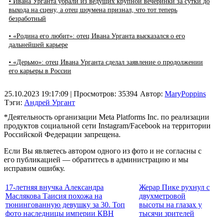
• Ивана Урганта убрали из ведущих крупной вечеринки за сутки до
выхода на сцену, а отец шоумена признал, что тот теперь
безработный
• «Родина его любит»: отец Ивана Урганта высказался о его
дальнейшей карьере
• «Дерьмо»: отец Ивана Урганта сделал заявление о продолжении
его карьеры в России
25.10.2023 19:17:09
| Просмотров: 35394
Автор:
MaryPoppins
Тэги:
Андрей Ургант
*Деятельность организации Meta Platforms Inc. по реализации
продуктов социальной сети Instagram/Facebook на территории
Российской Федерации запрещена.
Если Вы являетесь автором одного из фото и не согласны с
его публикацией — обратитесь в администрацию и мы
исправим ошибку.
17-летняя внучка Александра
Жерар Пике рухнул с
Маслякова Таисия похожа на
двухметровой
тюнингованную девушку за 30. Топ
высоты на глазах у
фото наследницы империи КВН
тысячи зрителей