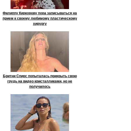
Филиппу Киркорову пора записываться на
прием к своему любимому пластическому
хирургу
Бритни Спирс попыталась прикрыть свою
грудь на видео кристалликами, но не
получилось