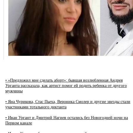
• «Предложил мне сделать аборт»: бывшая возлюбленная Андрея
Урганта рассказала, как артист помог ей родить ребенка от другого
мужчины
• Яна Чурикова, Стас Пьеха, Вероника Смолер и другие звезды стали
участниками тотального диктанта
• Иван Ургант и Дмитрий Нагиев остались без Новогодней ночи на
Первом канале