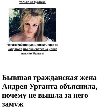
только на публике
Нового бойфренда Бритни Спирс не
напрягает, что она светит на улице
нижним бельем
Бывшая гражданская жена
Андрея Урганта объяснила,
почему не вышла за него
замуж