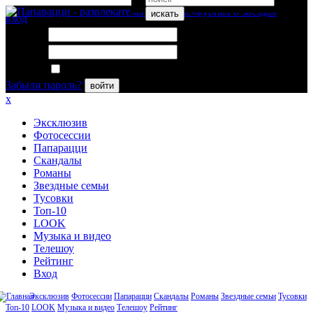
искать
вход
Логин:
Пароль:
Запомнить меня
Забыли пароль?
войти
x
Эксклюзив
Фотосессии
Папарацци
Скандалы
Романы
Звездные семьи
Тусовки
Топ-10
LOOK
Музыка и видео
Телешоу
Рейтинг
Вход
Эксклюзив
Фотосессии
Папарацци
Скандалы
Романы
Звездные семьи
Тусовки
Топ-10
LOOK
Музыка и видео
Телешоу
Рейтинг