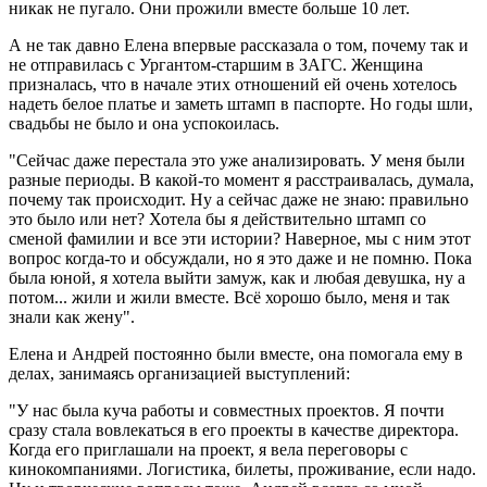
никак не пугало. Они прожили вместе больше 10 лет.
А не так давно Елена впервые рассказала о том, почему так и
не отправилась с Ургантом-старшим в ЗАГС. Женщина
призналась, что в начале этих отношений ей очень хотелось
надеть белое платье и заметь штамп в паспорте. Но годы шли,
свадьбы не было и она успокоилась.
"Сейчас даже перестала это уже анализировать. У меня были
разные периоды. В какой-то момент я расстраивалась, думала,
почему так происходит. Ну а сейчас даже не знаю: правильно
это было или нет? Хотела бы я действительно штамп со
сменой фамилии и все эти истории? Наверное, мы с ним этот
вопрос когда-то и обсуждали, но я это даже и не помню. Пока
была юной, я хотела выйти замуж, как и любая девушка, ну а
потом... жили и жили вместе. Всё хорошо было, меня и так
знали как жену".
Елена и Андрей постоянно были вместе, она помогала ему в
делах, занимаясь организацией выступлений:
"У нас была куча работы и совместных проектов. Я почти
сразу стала вовлекаться в его проекты в качестве директора.
Когда его приглашали на проект, я вела переговоры с
кинокомпаниями. Логистика, билеты, проживание, если надо.