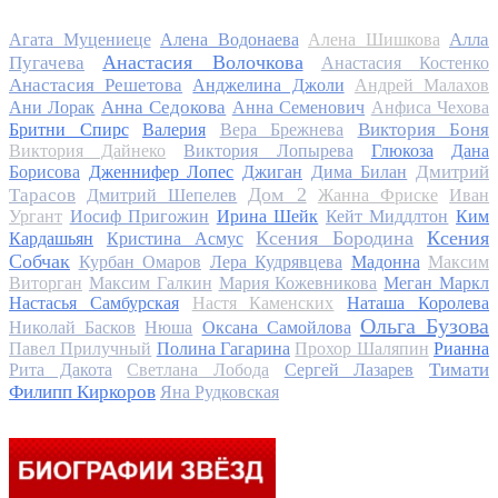
Алла
Агата Муцениеце
Алена Водонаева
Алена Шишкова
Анастасия Волочкова
Пугачева
Анастасия Костенко
Анастасия Решетова
Анджелина Джоли
Андрей Малахов
Анна Седокова
Ани Лорак
Анна Семенович
Анфиса Чехова
Виктория Боня
Бритни Спирс
Валерия
Вера Брежнева
Виктория Дайнеко
Виктория Лопырева
Глюкоза
Дана
Дмитрий
Борисова
Дженнифер Лопес
Джиган
Дима Билан
Дом 2
Тарасов
Дмитрий Шепелев
Жанна Фриске
Иван
Ургант
Иосиф Пригожин
Ирина Шейк
Кейт Миддлтон
Ким
Ксения Бородина
Ксения
Кардашьян
Кристина Асмус
Собчак
Курбан Омаров
Лера Кудрявцева
Мадонна
Максим
Виторган
Максим Галкин
Мария Кожевникова
Меган Маркл
Настасья Самбурская
Настя Каменских
Наташа Королева
Ольга Бузова
Николай Басков
Нюша
Оксана Самойлова
Павел Прилучный
Полина Гагарина
Прохор Шаляпин
Рианна
Тимати
Рита Дакота
Светлана Лобода
Сергей Лазарев
Филипп Киркоров
Яна Рудковская