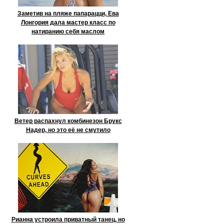
Заметив на пляже папарацци, Ева
Лонгория дала мастер класс по
натиранию себя маслом
Ветер распахнул комбинезон Брукс
Надер, но это её не смутило
Рианна устроила приватный танец, но