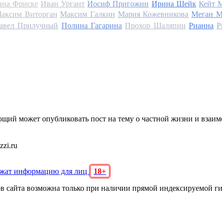
на Фриске
Иван Ургант
Иосиф Пригожин
Ирина Шейк
Кейт 
аксим Виторган
Максим Галкин
Мария Кожевникова
Меган М
авел Прилучный
Полина Гагарина
Прохор Шаляпин
Рианна
Р
щий может опубликовать пост на тему о частной жизни и взаи
zi.ru
ржат информацию для лиц
18+
ов сайта возможна только при наличии прямой индексируемой г