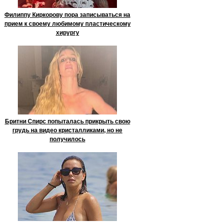
Филиппу Киркорову пора записываться на
прием к своему любимому пластическому
хирургу
Бритни Спирс попыталась прикрыть свою
грудь на видео кристалликами, но не
получилось