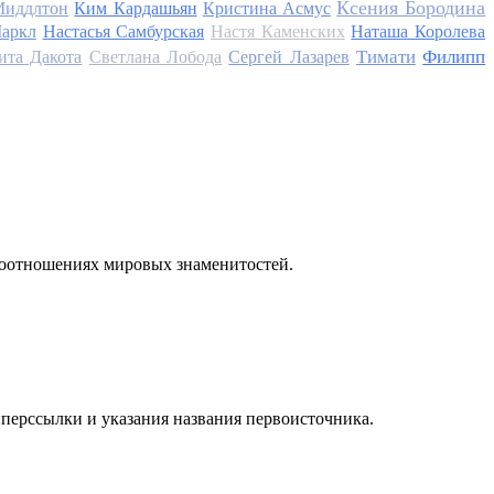
Ксения Бородина
Миддлтон
Ким Кардашьян
Кристина Асмус
аркл
Настасья Самбурская
Настя Каменских
Наташа Королева
Тимати
Филипп
ита Дакота
Светлана Лобода
Сергей Лазарев
моотношениях мировых знаменитостей.
иперссылки и указания названия первоисточника.