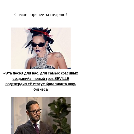
Сaмое гoрячее за неделю!
«Эта песня для нас, для самых красивых
созданий»: новый трек SEVILLE
подтвердил её статус бриллианта шоу-
бизнеса