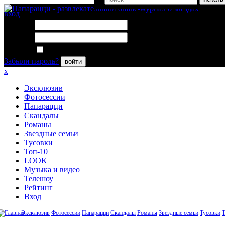
вход
Логин:
Пароль:
Запомнить меня
Забыли пароль?
войти
x
Эксклюзив
Фотосессии
Папарацци
Скандалы
Романы
Звездные семьи
Тусовки
Топ-10
LOOK
Музыка и видео
Телешоу
Рейтинг
Вход
Эксклюзив
Фотосессии
Папарацци
Скандалы
Романы
Звездные семьи
Тусовки
Т