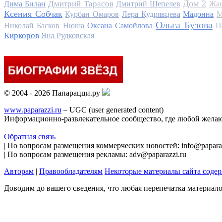
Дом 2
Дмитрий Тарасов
Дима Билан
Дмитрий Шепелев
Жан
Ксения Собчак
Курбан Омаров
Лера Кудрявцева
Мадонна
М
Ольга Бузова
Николай Басков
Нюша
Оксана Самойлова
П
Киркоров
Яна Рудковская
© 2004 - 2026 Папарацци.ру
www.paparazzi.ru
– UGC (user generated content)
Информационно-развлекательное сообщество, где любой желаю
Обратная связь
| По вопросам размещения коммерческих новостей: info@paparaz
| По вопросам размещения рекламы: adv@paparazzi.ru
Авторам
|
Правообладателям
Некоторые материалы сайта соде
Доводим до вашего сведения, что любая перепечатка материал