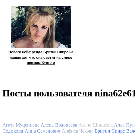
Нового бойфренда Бритни Спирс не
напрягает, что она светит на улице
нижним бельем
Посты пользователя nina62e6
Алла Пуг
Агата Муцениеце
Алена Водонаева
Алена Шишкова
Седокова
Анна Семенович
Анфиса Чехова
Бритни Спирс
Вал