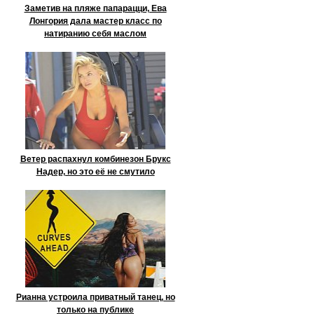
Заметив на пляже папарацци, Ева
Лонгория дала мастер класс по
натиранию себя маслом
Ветер распахнул комбинезон Брукс
Надер, но это её не смутило
Рианна устроила приватный танец, но
только на публике