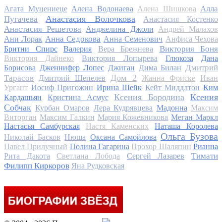
Алла
Агата Муцениеце
Алена Водонаева
Алена Шишкова
Анастасия Волочкова
Пугачева
Анастасия Костенко
Анастасия Решетова
Анджелина Джоли
Андрей Малахов
Анна Седокова
Ани Лорак
Анна Семенович
Анфиса Чехова
Виктория Боня
Бритни Спирс
Валерия
Вера Брежнева
Виктория Дайнеко
Виктория Лопырева
Глюкоза
Дана
Дмитрий
Борисова
Дженнифер Лопес
Джиган
Дима Билан
Дом 2
Тарасов
Дмитрий Шепелев
Жанна Фриске
Иван
Ургант
Иосиф Пригожин
Ирина Шейк
Кейт Миддлтон
Ким
Ксения Бородина
Ксения
Кардашьян
Кристина Асмус
Собчак
Курбан Омаров
Лера Кудрявцева
Мадонна
Максим
Виторган
Максим Галкин
Мария Кожевникова
Меган Маркл
Настасья Самбурская
Настя Каменских
Наташа Королева
Ольга Бузова
Николай Басков
Нюша
Оксана Самойлова
Павел Прилучный
Полина Гагарина
Прохор Шаляпин
Рианна
Тимати
Рита Дакота
Светлана Лобода
Сергей Лазарев
Филипп Киркоров
Яна Рудковская