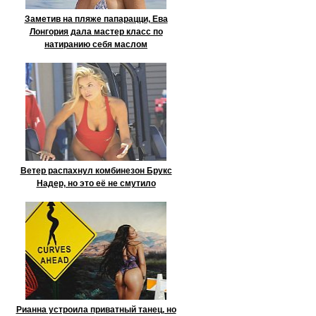
Заметив на пляже папарацци, Ева
Лонгория дала мастер класс по
натиранию себя маслом
Ветер распахнул комбинезон Брукс
Надер, но это её не смутило
Рианна устроила приватный танец, но