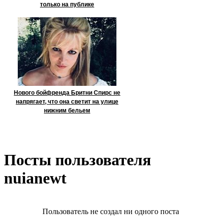
только на публике
Нового бойфренда Бритни Спирс не
напрягает, что она светит на улице
нижним бельем
Посты пользователя
nuianewt
Пользователь не создал ни одного поста