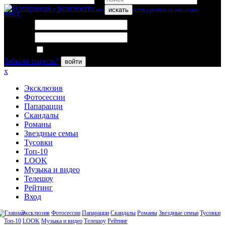
искать
вход
Логин:
Пароль:
Запомнить меня
Забыли пароль?
войти
x
Эксклюзив
Фотосессии
Папарацци
Скандалы
Романы
Звездные семьи
Тусовки
Топ-10
LOOK
Музыка и видео
Телешоу
Рейтинг
Вход
Эксклюзив
Фотосессии
Папарацци
Скандалы
Романы
Звездные семьи
Тусовки
Топ-10
LOOK
Музыка и видео
Телешоу
Рейтинг