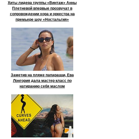
Хиты лидера группы «Винтаж» Анны
Плетневой впервые прозвучат в
сопровождении хора и оркестра на
премьере шоу «Ностальгия»
Заметив на пляже папарацци, Ева
Лонгория дала мастер класс по
натиранию себя маслом