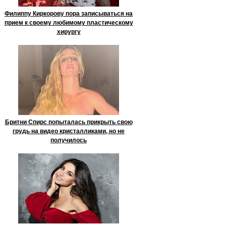
Филиппу Киркорову пора записываться на
прием к своему любимому пластическому
хирургу
Бритни Спирс попыталась прикрыть свою
грудь на видео кристалликами, но не
получилось