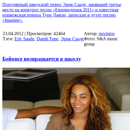
Популярный шведский певец Эрик Сааде, занявший третье
место на конкурсе песни «Евровидения 2011» и известная
норвежская певица Туне Дамли, записали в дуэте песню
«Imagine».
23.04.2012
| Просмотров: 42464
Автор:
nuvirgos
Тэги:
Eric Saade
,
Damli Tone
,
Эрик Сааде
Фото: S&A music
group
Бейонсе возвращается в школу