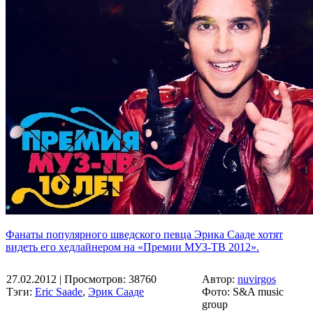
Фанаты популярного шведского певца Эрика Сааде хотят
видеть его хедлайнером на «Премии МУЗ-ТВ 2012».
27.02.2012
| Просмотров: 38760
Автор:
nuvirgos
Тэги:
Eric Saade
,
Эрик Сааде
Фото: S&A music
group