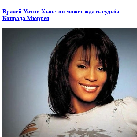
Врачей Уитни Хьюстон может ждать судьба
Конрада Мюррея