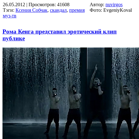
26.05.2012
| Просмотров: 41608
Автор:
nuvirgos
Тэги:
Ксения Собчак
,
скандал
,
премия
Фото: EvgeniyKoval
муз-тв
Рома Кенга представил эротический клип
публике