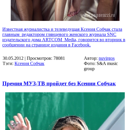
Известная журналистка и телеведущая Ксения Собчак стала
главным редактором глянцевого женского журнала SNC
издательского дома ARTCOM Media, говорится во вторник в
сообщении на странице издания в Facebook.
30.05.2012
| Просмотров: 78081
Автор:
nuvirgos
Тэги:
Ксения Собчак
Фото: S&A music
group
Премия МУЗ-ТВ пройдет без Ксении Собчак