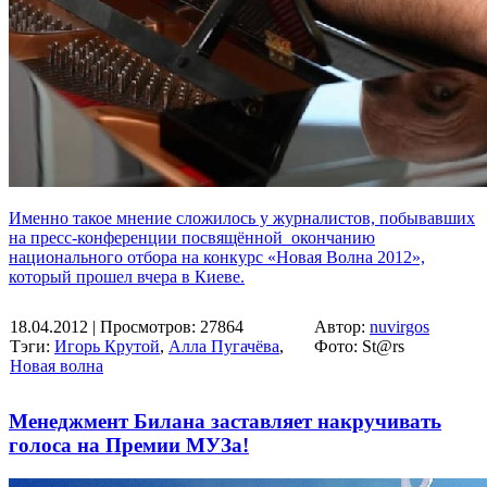
Именно такое мнение сложилось у журналистов, побывавших
на пресс-конференции посвящённой окончанию
национального отбора на конкурс «Новая Волна 2012»,
который прошел вчера в Киеве.
18.04.2012
| Просмотров: 27864
Автор:
nuvirgos
Тэги:
Игорь Крутой
,
Алла Пугачёва
,
Фото: St@rs
Новая волна
Менеджмент Билана заставляет накручивать
голоса на Премии МУЗа!