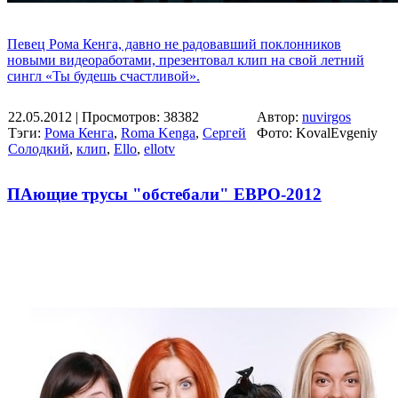
Певец Рома Кенга, давно не радовавший поклонников
новыми видеоработами, презентовал клип на свой летний
сингл «Ты будешь счастливой».
22.05.2012
| Просмотров: 38382
Автор:
nuvirgos
Тэги:
Рома Кенга
,
Roma Kenga
,
Сергей
Фото: KovalEvgeniy
Солодкий
,
клип
,
Ello
,
ellotv
ПАющие трусы "обстебали" ЕВРО-2012