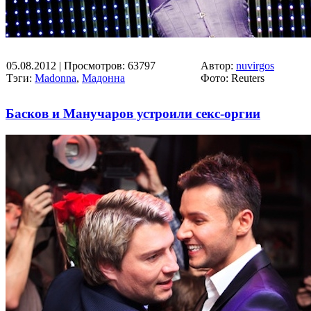
05.08.2012
| Просмотров: 63797
Автор:
nuvirgos
Тэги:
Madonna
,
Мадонна
Фото: Reuters
Басков и Манучаров устроили секс-оргии