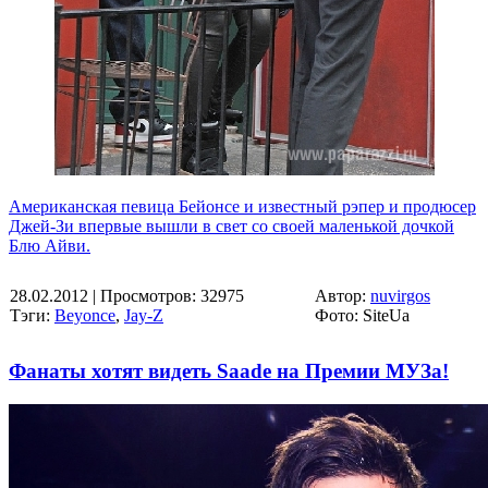
Американская певица Бейонсе и известный рэпер и продюсер
Джей-Зи впервые вышли в свет со своей маленькой дочкой
Блю Айви.
28.02.2012
| Просмотров: 32975
Автор:
nuvirgos
Тэги:
Beyonce
,
Jay-Z
Фото: SiteUa
Фанаты хотят видеть Saade на Премии МУЗа!