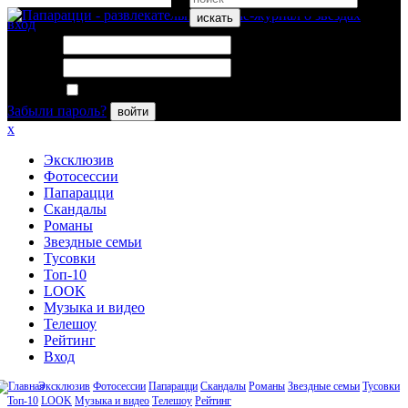
искать
вход
Логин:
Пароль:
Запомнить меня
Забыли пароль?
войти
x
Эксклюзив
Фотосессии
Папарацци
Скандалы
Романы
Звездные семьи
Тусовки
Топ-10
LOOK
Музыка и видео
Телешоу
Рейтинг
Вход
Эксклюзив
Фотосессии
Папарацци
Скандалы
Романы
Звездные семьи
Тусовки
Топ-10
LOOK
Музыка и видео
Телешоу
Рейтинг