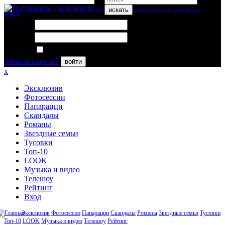
искать
вход
Логин:
Пароль:
Запомнить меня
Забыли пароль?
войти
x
Эксклюзив
Фотосессии
Папарацци
Скандалы
Романы
Звездные семьи
Тусовки
Топ-10
LOOK
Музыка и видео
Телешоу
Рейтинг
Вход
Эксклюзив
Фотосессии
Папарацци
Скандалы
Романы
Звездные семьи
Тусовки
Топ-10
LOOK
Музыка и видео
Телешоу
Рейтинг