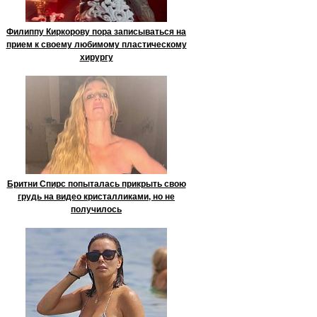
Филиппу Киркорову пора записываться на
прием к своему любимому пластическому
хирургу
Бритни Спирс попыталась прикрыть свою
грудь на видео кристалликами, но не
получилось