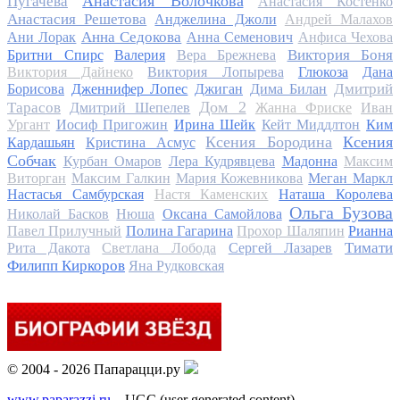
Анастасия Волочкова
Пугачева
Анастасия Костенко
Анастасия Решетова
Анджелина Джоли
Андрей Малахов
Анна Седокова
Ани Лорак
Анна Семенович
Анфиса Чехова
Виктория Боня
Бритни Спирс
Валерия
Вера Брежнева
Виктория Дайнеко
Виктория Лопырева
Глюкоза
Дана
Дмитрий
Борисова
Дженнифер Лопес
Джиган
Дима Билан
Дом 2
Тарасов
Дмитрий Шепелев
Жанна Фриске
Иван
Ургант
Иосиф Пригожин
Ирина Шейк
Кейт Миддлтон
Ким
Ксения Бородина
Ксения
Кардашьян
Кристина Асмус
Собчак
Курбан Омаров
Лера Кудрявцева
Мадонна
Максим
Виторган
Максим Галкин
Мария Кожевникова
Меган Маркл
Настасья Самбурская
Настя Каменских
Наташа Королева
Ольга Бузова
Николай Басков
Нюша
Оксана Самойлова
Павел Прилучный
Полина Гагарина
Прохор Шаляпин
Рианна
Тимати
Рита Дакота
Светлана Лобода
Сергей Лазарев
Филипп Киркоров
Яна Рудковская
© 2004 - 2026 Папарацци.ру
www.paparazzi.ru
– UGC (user generated content)