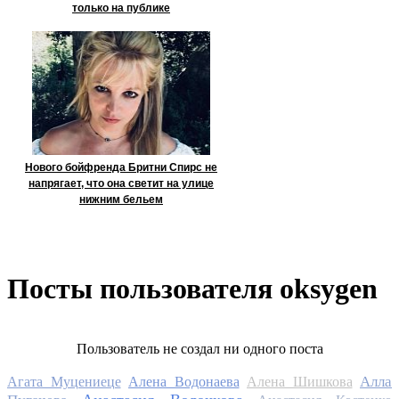
только на публике
Нового бойфренда Бритни Спирс не
напрягает, что она светит на улице
нижним бельем
Посты пользователя oksygen
Пользователь не создал ни одного поста
Алла
Агата Муцениеце
Алена Водонаева
Алена Шишкова