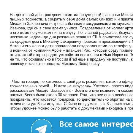
На днях свой день рождения отметил популярный шансонье Михаи
пышных торжеств, а собрать у себя дома самых близких и и прият
Михаила Захаровича встреча с бывшими сокурсниками по музыкал
Иванова, где он в свое время учился. Поздравления от коллег арт
в его доме не умолкал ни на минуту. Но главной радостью, безусл
несколько недель до дня рождения певца из США прилетела его су
загородный дом к Михаилу Захаровичу приехал и проживающий в 
Антон и его жена и дети порадовали поздравлениями по телефону 
и новинка от компании Apple – планшет iPad, который сразу привл
ажиотажный старт продаж устройства состоялся в Нью-Йорке на Пя
на то, что официально в России iPad еще в продажу не поступил, 
новинку в качестве подарка Михаилу Захаровичу.
- Честно говоря, не хотелось в свой день рождения, каких то офи
торжественных речей… И дата не «круглая». Хотелось просто виде
рассказывает Михаил Захарович. - Всем кто мне позвонил я сказал
накрыт. Всего было около 30 человек. Рад, что все они в особенно
поздравить. Что касается подарков, то действительно обратил на 
отличная и удобная игрушка. Сейчас вот думаю, как бы пристроит
чтобы удобнее можно было работать с документами находясь в по