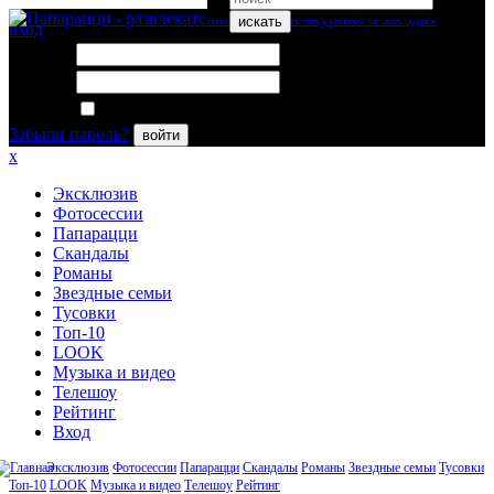
искать
вход
Логин:
Пароль:
Запомнить меня
Забыли пароль?
войти
x
Эксклюзив
Фотосессии
Папарацци
Скандалы
Романы
Звездные семьи
Тусовки
Топ-10
LOOK
Музыка и видео
Телешоу
Рейтинг
Вход
Эксклюзив
Фотосессии
Папарацци
Скандалы
Романы
Звездные семьи
Тусовки
Топ-10
LOOK
Музыка и видео
Телешоу
Рейтинг