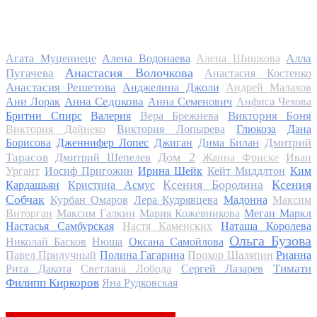
Алла
Агата Муцениеце
Алена Водонаева
Алена Шишкова
Анастасия Волочкова
Пугачева
Анастасия Костенко
Анастасия Решетова
Анджелина Джоли
Андрей Малахов
Анна Седокова
Ани Лорак
Анна Семенович
Анфиса Чехова
Виктория Боня
Бритни Спирс
Валерия
Вера Брежнева
Виктория Дайнеко
Виктория Лопырева
Глюкоза
Дана
Дмитрий
Борисова
Дженнифер Лопес
Джиган
Дима Билан
Дом 2
Тарасов
Дмитрий Шепелев
Жанна Фриске
Иван
Ургант
Иосиф Пригожин
Ирина Шейк
Кейт Миддлтон
Ким
Ксения Бородина
Ксения
Кардашьян
Кристина Асмус
Собчак
Курбан Омаров
Лера Кудрявцева
Мадонна
Максим
Виторган
Максим Галкин
Мария Кожевникова
Меган Маркл
Настасья Самбурская
Настя Каменских
Наташа Королева
Ольга Бузова
Николай Басков
Нюша
Оксана Самойлова
Павел Прилучный
Полина Гагарина
Прохор Шаляпин
Рианна
Тимати
Рита Дакота
Светлана Лобода
Сергей Лазарев
Филипп Киркоров
Яна Рудковская