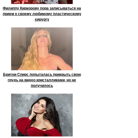
Филиппу Киркорову пора записываться на
прием к своему любимому пластическому
хирургу
Бритни Спирс попыталась прикрыть свою
грудь на видео кристалликами, но не
получилось