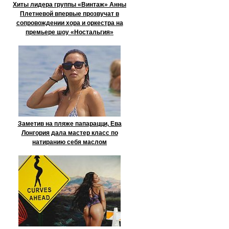
Хиты лидера группы «Винтаж» Анны
Плетневой впервые прозвучат в
сопровождении хора и оркестра на
премьере шоу «Ностальгия»
Заметив на пляже папарацци, Ева
Лонгория дала мастер класс по
натиранию себя маслом