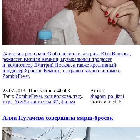
24 июля в ресторане Globo певица и актриса Юля Волкова,
режиссер Кирилл Кемниц, музыкальный продюсер
и композитор Дмитрий Носков, а также креативный
продюсер Ярослав Кемниц сыграли с журналистами в
ZombieFever.
28.07.2013
| Просмотров: 40603
Автор:
Тэги:
ZombieFever
,
юля волкова
,
тату
,
shagom_po_jizni
игра
,
Zомби каникулы 3D
,
фильм
Фото: aprilclub
Алла Пугачева совершила марш-бросок