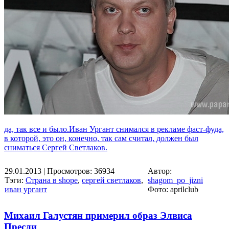
да, так все и было.Иван Ургант снимался в рекламе фаст-фуда,
в которой, это он, конечно, так сам считал, должен был
сниматься Сергей Светлаков.
29.01.2013
| Просмотров: 36934
Автор:
Тэги:
Страна в shope
,
сергей светлаков
,
shagom_po_jizni
иван ургант
Фото: aprilclub
Михаил Галустян примерил образ Элвиса
Пресли