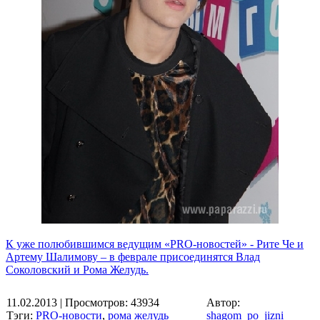
К уже полюбившимся ведущим «PRO-новостей» - Рите Че и
Артему Шалимову – в феврале присоединятся Влад
Соколовский и Рома Желудь.
11.02.2013
| Просмотров: 43934
Автор:
Тэги:
PRO-новости
,
рома желудь
shagom_po_jizni