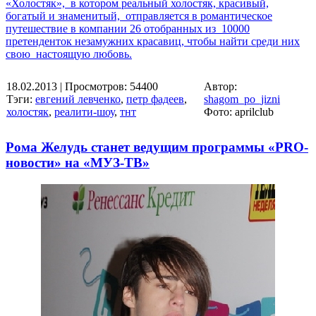
«Холостяк», в котором реальный холостяк, красивый,
богатый и знаменитый, отправляется в романтическое
путешествие в компании 26 отобранных из 10000
претенденток незамужних красавиц, чтобы найти среди них
свою настоящую любовь.
18.02.2013
| Просмотров: 54400
Автор:
Тэги:
евгений левченко
,
петр фадеев
,
shagom_po_jizni
холостяк
,
реалити-шоу
,
тнт
Фото: aprilclub
Рома Желудь станет ведущим программы «PRO-
новости» на «МУЗ-ТВ»