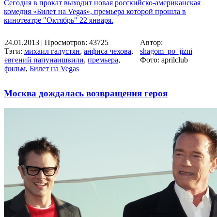
Сегодня в прокат выходит новая росскийско-американская
комедия «Билет на Vegas», премьера которой прошла в
кинотеатре "Октябрь" 22 января.
24.01.2013
| Просмотров: 43725
Автор:
Тэги:
михаил галустян
,
анфиса чехова
,
shagom_po_jizni
евгений папунаишвили
,
премьера
,
Фото: aprilclub
фильм
,
Билет на Vegas
Москва дождалась возвращения героя