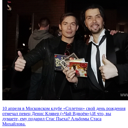
10 апреля в Московском клубе «Сплетни» свой день рождения
отмечал певец Денис Клявер («Чай Вдвоём»).И что, вы
думаете, ему подарил Стас Пьеха? Альбомы Стаса
Михайлова.