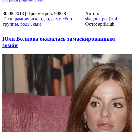
30.08.2013
| Просмотров: 90828
Автор:
Тэги:
рамиля искандер
,
рамт
,
сбор
shagom_po_jizni
труппы
,
роды
,
сын
Фото: aprilclub
Юля Волкова оказалась замаскированным
зомби