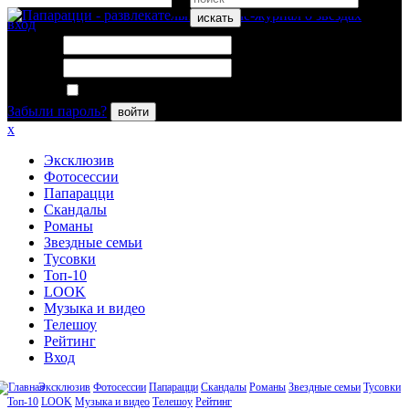
искать
вход
Логин:
Пароль:
Запомнить меня
Забыли пароль?
войти
x
Эксклюзив
Фотосессии
Папарацци
Скандалы
Романы
Звездные семьи
Тусовки
Топ-10
LOOK
Музыка и видео
Телешоу
Рейтинг
Вход
Эксклюзив
Фотосессии
Папарацци
Скандалы
Романы
Звездные семьи
Тусовки
Топ-10
LOOK
Музыка и видео
Телешоу
Рейтинг