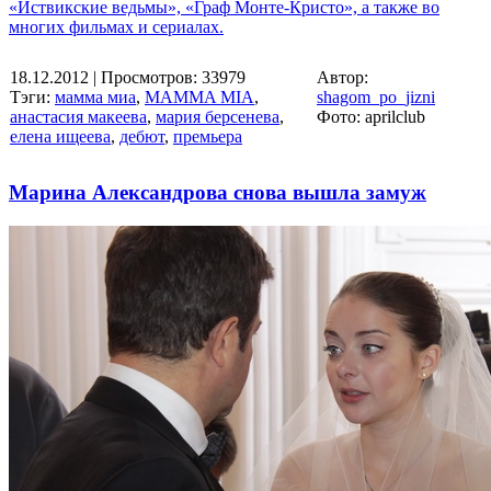
«Иствикские ведьмы», «Граф Монте-Кристо», а также во
многих фильмах и сериалах.
18.12.2012
| Просмотров: 33979
Автор:
Тэги:
мамма миа
,
MAMMA MIA
,
shagom_po_jizni
анастасия макеева
,
мария берсенева
,
Фото: aprilclub
елена ищеева
,
дебют
,
премьера
Марина Александрова снова вышла замуж