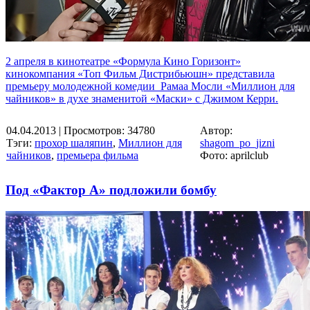
2 апреля в кинотеатре «Формула Кино Горизонт»
кинокомпания «Топ Фильм Дистрибьюшн» представила
премьеру молодежной комедии Рамаа Мосли «Миллион для
чайников» в духе знаменитой «Маски» с Джимом Керри.
04.04.2013
| Просмотров: 34780
Автор:
Тэги:
прохор шаляпин
,
Миллион для
shagom_po_jizni
чайников
,
премьера фильма
Фото: aprilclub
Под «Фактор А» подложили бомбу