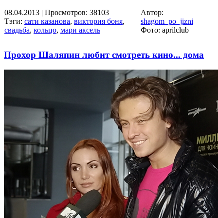
08.04.2013
| Просмотров: 38103
Автор:
Тэги:
сати казанова
,
виктория боня
,
shagom_po_jizni
свадьба
,
кольцо
,
мари аксель
Фото: aprilclub
Прохор Шаляпин любит смотреть кино... дома