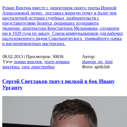
Роман Виктюк вместе с директором своего театра Ириной
Апексимовой лично поставил жирную точку в более чем
шестилетней истории судебных разбирательств с
представителями бизнеса, решивших подправить
творение архитектора Константина Мельникова, созданное
им в 1929 года по заказу Союза коммунальников для рабочих
расположенного рядом Сокольнического трамвайного парка
и вагоноремонтных мастерских.
08.02.2013
| Просмотров: 30836
Автор:
Тэги:
роман виктюк
,
театр романа
shagom_po_jizni
виктюка
,
снос пристройки
Фото: aprilclub
Сергей Светлаков ткнул вилкой в бок Ивану
Урганту