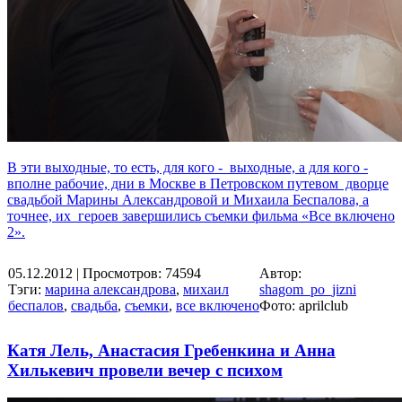
В эти выходные, то есть, для кого - выходные, а для кого -
вполне рабочие, дни в Москве в Петровском путевом дворце
свадьбой Марины Александровой и Михаила Беспалова, а
точнее, их героев завершились съемки фильма «Все включено
2».
05.12.2012
| Просмотров: 74594
Автор:
Тэги:
марина александрова
,
михаил
shagom_po_jizni
беспалов
,
свадьба
,
съемки
,
все включено
Фото: aprilclub
Катя Лель, Анастасия Гребенкина и Анна
Хилькевич провели вечер с психом