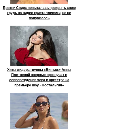
Бритни Спирс попыталась прикрыть свою
грудь на видео кристалликами, но не
получилось
Хиты лидера группы «Винтаж» Анны
Плетневой впервые прозвучат в
сопровождении хора и оркестра на
премьере шоу «Ностальгия»