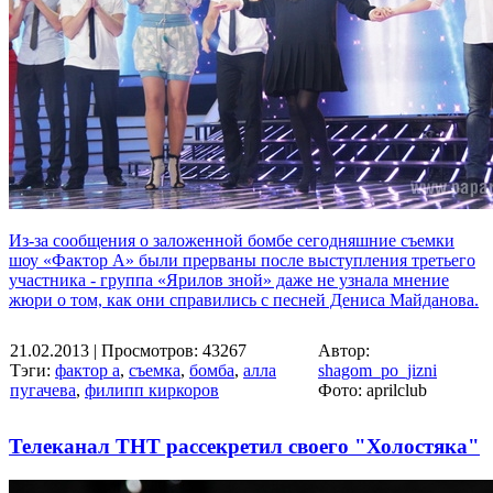
Из-за сообщения о заложенной бомбе сегодняшние съемки
шоу «Фактор А» были прерваны после выступления третьего
участника - группа «Ярилов зной» даже не узнала мнение
жюри о том, как они справились с песней Дениса Майданова.
21.02.2013
| Просмотров: 43267
Автор:
Тэги:
фактор а
,
съемка
,
бомба
,
алла
shagom_po_jizni
пугачева
,
филипп киркоров
Фото: aprilclub
Телеканал ТНТ рассекретил своего "Холостяка"