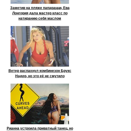
Заметив на пляже папарацци, Ева
Лонгория дала мастер класс по
натиранию себя маслом
Ветер распахнул комбинезон Брукс
Надер, но это её не смутило
Рианна устроила приватный танец, но