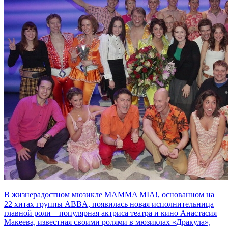
В жизнерадостном мюзикле MAMMA MIA!, основанном на
22 хитах группы ABBA, появилась новая исполнительница
главной роли – популярная актриса театра и кино Анастасия
Макеева, известная своими ролями в мюзиклах «Дракула»,