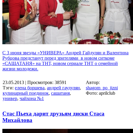
С 3 июня звезды «УНИВЕРА» Андрей Гайдулян и Валентина
Рубцова предстанут перед зрителями в новом ситкоме
«САШАТАНЯ» на ТНТ, новом сериале ТНТ о семейной
жизни молодежи.
23.05.2013
| Просмотров: 38591
Автор:
Тэги:
елена борщева
,
андрей гаудулян
,
shagom_po_jizni
кулинарный поединок
,
сашатаня
,
Фото: aprilclub
универ
,
чайхона №1
Стас Пьеха дарит друзьям диски Стаса
Михайлова