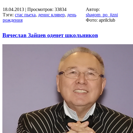
18.04.2013
| Просмотров: 33834
Автор:
Тэги:
стас пьеха
,
денис клявер
,
день
shagom_po_jizni
рождения
Фото: aprilclub
Вячеслав Зайцев оденет школьников