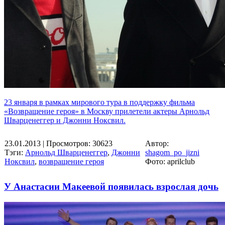
23 января в рамках мирового тура в поддержку фильма
«Возвращение героя» в Москву прилетели актеры Арнольд
Шварценеггер и Джонни Ноксвил.
23.01.2013
| Просмотров: 30623
Автор:
Тэги:
Арнольд Шварценеггер
,
Джонни
shagom_po_jizni
Ноксвил
,
возвращение героя
Фото: aprilclub
У Анастасии Макеевой появилась взрослая дочь