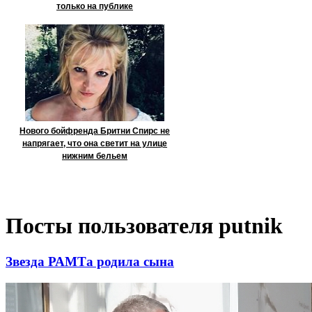
только на публике
Нового бойфренда Бритни Спирс не
напрягает, что она светит на улице
нижним бельем
Посты пользователя putnik
Звезда РАМТа родила сына