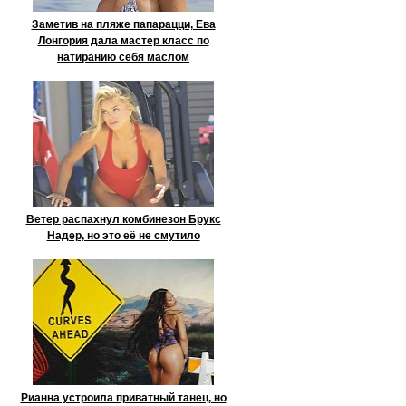
Заметив на пляже папарацци, Ева
Лонгория дала мастер класс по
натиранию себя маслом
Ветер распахнул комбинезон Брукс
Надер, но это её не смутило
Рианна устроила приватный танец, но