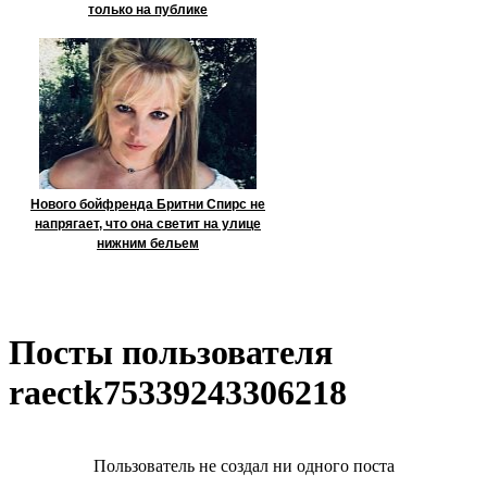
только на публике
Нового бойфренда Бритни Спирс не
напрягает, что она светит на улице
нижним бельем
Посты пользователя
raectk75339243306218
Пользователь не создал ни одного поста