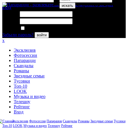
искать
вход
Логин:
Пароль:
Запомнить меня
Забыли пароль?
войти
x
Эксклюзив
Фотосессии
Папарацци
Скандалы
Романы
Звездные семьи
Тусовки
Топ-10
LOOK
Музыка и видео
Телешоу
Рейтинг
Вход
Эксклюзив
Фотосессии
Папарацци
Скандалы
Романы
Звездные семьи
Тусовки
Топ-10
LOOK
Музыка и видео
Телешоу
Рейтинг