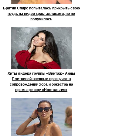
Бритни Спирс попыталась прикрыть свою
грудь на видео кристалликами, но не
получилось
Хиты лидера группы «Винтаж» Анны
Плетневой впервые прозвучат в
сопровождении хора и оркестра на
премьере шоу «Ностальгия»