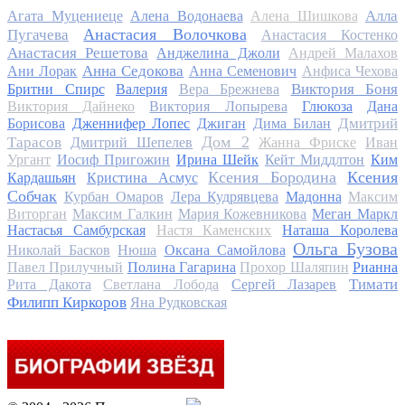
Алла
Агата Муцениеце
Алена Водонаева
Алена Шишкова
Анастасия Волочкова
Пугачева
Анастасия Костенко
Анастасия Решетова
Анджелина Джоли
Андрей Малахов
Анна Седокова
Ани Лорак
Анна Семенович
Анфиса Чехова
Виктория Боня
Бритни Спирс
Валерия
Вера Брежнева
Виктория Дайнеко
Виктория Лопырева
Глюкоза
Дана
Дмитрий
Борисова
Дженнифер Лопес
Джиган
Дима Билан
Дом 2
Тарасов
Дмитрий Шепелев
Жанна Фриске
Иван
Ургант
Иосиф Пригожин
Ирина Шейк
Кейт Миддлтон
Ким
Ксения Бородина
Ксения
Кардашьян
Кристина Асмус
Собчак
Курбан Омаров
Лера Кудрявцева
Мадонна
Максим
Виторган
Максим Галкин
Мария Кожевникова
Меган Маркл
Настасья Самбурская
Настя Каменских
Наташа Королева
Ольга Бузова
Николай Басков
Нюша
Оксана Самойлова
Павел Прилучный
Полина Гагарина
Прохор Шаляпин
Рианна
Тимати
Рита Дакота
Светлана Лобода
Сергей Лазарев
Филипп Киркоров
Яна Рудковская