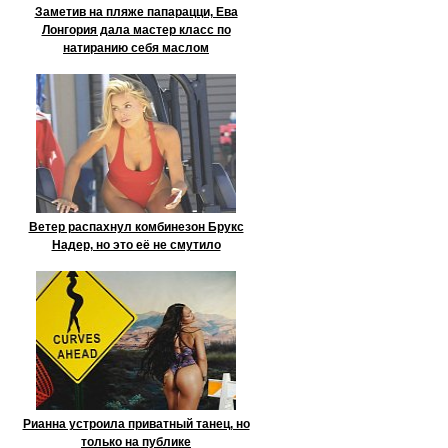
Заметив на пляже папарацци, Ева
Лонгория дала мастер класс по
натиранию себя маслом
Ветер распахнул комбинезон Брукс
Надер, но это её не смутило
Рианна устроила приватный танец, но
только на публике