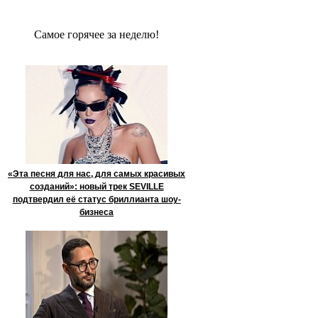
Сaмое гoрячее за неделю!
«Эта песня для нас, для самых красивых
созданий»: новый трек SEVILLE
подтвердил её статус бриллианта шоу-
бизнеса