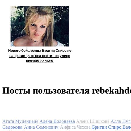
Нового бойфренда Бритни Спирс не
напрягает, что она светит на улице
нижним бельем
Посты пользователя rebekahd
Алла Пуг
Агата Муцениеце
Алена Водонаева
Алена Шишкова
Седокова
Анна Семенович
Анфиса Чехова
Бритни Спирс
Вал