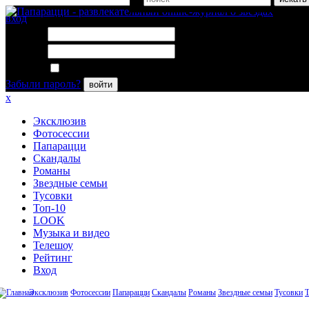
вход
Логин:
Пароль:
Запомнить меня
Забыли пароль?
войти
x
Эксклюзив
Фотосессии
Папарацци
Скандалы
Романы
Звездные семьи
Тусовки
Топ-10
LOOK
Музыка и видео
Телешоу
Рейтинг
Вход
Эксклюзив
Фотосессии
Папарацци
Скандалы
Романы
Звездные семьи
Тусовки
Т