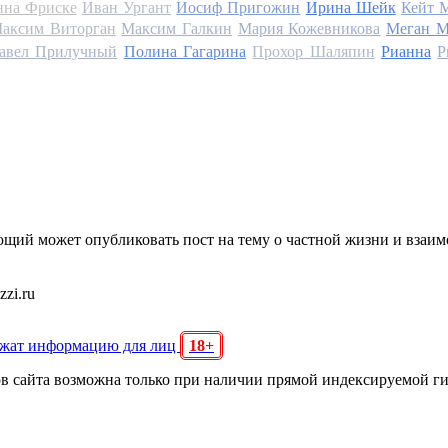
на Фриске
Иван Ургант
Иосиф Пригожин
Ирина Шейк
Кейт 
аксим Виторган
Максим Галкин
Мария Кожевникова
Меган М
авел Прилучный
Полина Гагарина
Прохор Шаляпин
Рианна
Р
щий может опубликовать пост на тему о частной жизни и взаи
zi.ru
ржат информацию для лиц
18+
ов сайта возможна только при наличии прямой индексируемой г