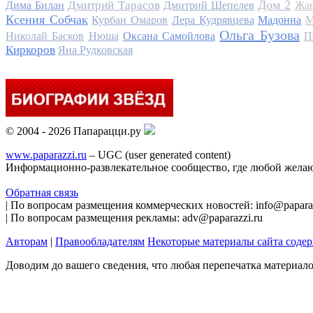
Дом 2
Дмитрий Тарасов
Дима Билан
Дмитрий Шепелев
Жан
Ксения Собчак
Курбан Омаров
Лера Кудрявцева
Мадонна
М
Ольга Бузова
Николай Басков
Нюша
Оксана Самойлова
П
Киркоров
Яна Рудковская
© 2004 - 2026 Папарацци.ру
www.paparazzi.ru
– UGC (user generated content)
Информационно-развлекательное сообщество, где любой желаю
Обратная связь
| По вопросам размещения коммерческих новостей: info@paparaz
| По вопросам размещения рекламы: adv@paparazzi.ru
Авторам
|
Правообладателям
Некоторые материалы сайта соде
Доводим до вашего сведения, что любая перепечатка материал