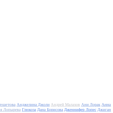
Решетова
Анна
Анджелина Джоли
Андрей Малахов
Ани Лорак
я Лопырева
Глюкоза
Дана Борисова
Дженнифер Лопес
Джиган