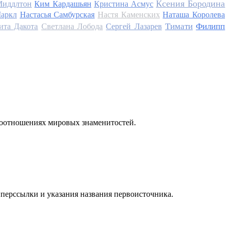
Ксения Бородина
Миддлтон
Ким Кардашьян
Кристина Асмус
аркл
Настасья Самбурская
Настя Каменских
Наташа Королева
Тимати
Филипп
ита Дакота
Светлана Лобода
Сергей Лазарев
моотношениях мировых знаменитостей.
иперссылки и указания названия первоисточника.