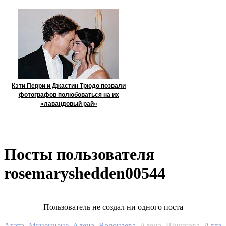
Кэти Перри и Джастин Трюдо позвали
фотографов полюбоваться на их
«лавандовый рай»
Посты пользователя
rosemaryshedden00544
Пользователь не создал ни одного поста
Алла
Агата Муцениеце
Алена Водонаева
Алена Шишкова