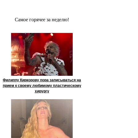
Сaмое гoрячее за неделю!
Филиппу Киркорову пора записываться на
прием к своему любимому пластическому
хирургу