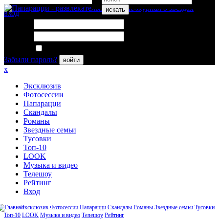
искать
вход
Логин:
Пароль:
Запомнить меня
Забыли пароль?
войти
x
Эксклюзив
Фотосессии
Папарацци
Скандалы
Романы
Звездные семьи
Тусовки
Топ-10
LOOK
Музыка и видео
Телешоу
Рейтинг
Вход
Эксклюзив
Фотосессии
Папарацци
Скандалы
Романы
Звездные семьи
Тусовки
Топ-10
LOOK
Музыка и видео
Телешоу
Рейтинг