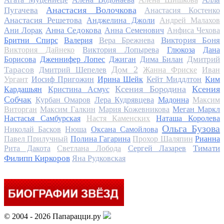
Анастасия Волочкова
Пугачева
Анастасия Костенко
Анастасия Решетова
Анджелина Джоли
Андрей Малахов
Анна Седокова
Ани Лорак
Анна Семенович
Анфиса Чехова
Виктория Боня
Бритни Спирс
Валерия
Вера Брежнева
Виктория Дайнеко
Виктория Лопырева
Глюкоза
Дана
Дмитрий
Борисова
Дженнифер Лопес
Джиган
Дима Билан
Дом 2
Тарасов
Дмитрий Шепелев
Жанна Фриске
Иван
Ургант
Иосиф Пригожин
Ирина Шейк
Кейт Миддлтон
Ким
Ксения Бородина
Ксения
Кардашьян
Кристина Асмус
Собчак
Курбан Омаров
Лера Кудрявцева
Мадонна
Максим
Виторган
Максим Галкин
Мария Кожевникова
Меган Маркл
Настасья Самбурская
Настя Каменских
Наташа Королева
Ольга Бузова
Николай Басков
Нюша
Оксана Самойлова
Павел Прилучный
Полина Гагарина
Прохор Шаляпин
Рианна
Тимати
Рита Дакота
Светлана Лобода
Сергей Лазарев
Филипп Киркоров
Яна Рудковская
© 2004 - 2026 Папарацци.ру