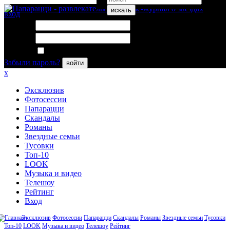
искать
вход
Логин:
Пароль:
Запомнить меня
Забыли пароль?
войти
x
Эксклюзив
Фотосессии
Папарацци
Скандалы
Романы
Звездные семьи
Тусовки
Топ-10
LOOK
Музыка и видео
Телешоу
Рейтинг
Вход
Эксклюзив
Фотосессии
Папарацци
Скандалы
Романы
Звездные семьи
Тусовки
Топ-10
LOOK
Музыка и видео
Телешоу
Рейтинг