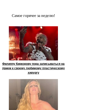
Сaмое гoрячее за неделю!
Филиппу Киркорову пора записываться на
прием к своему любимому пластическому
хирургу