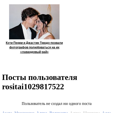
Кэти Перри и Джастин Трюдо позвали
фотографов полюбоваться на их
«лавандовый рай»
Посты пользователя
rositai1029817522
Пользователь не создал ни одного поста
Алла
Агата Муцениеце
Алена Водонаева
Алена Шишкова