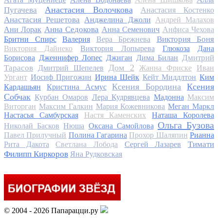
Анастасия Волочкова
Пугачева
Анастасия Костенко
Анастасия Решетова
Анджелина Джоли
Андрей Малахов
Анна Седокова
Ани Лорак
Анна Семенович
Анфиса Чехова
Виктория Боня
Бритни Спирс
Валерия
Вера Брежнева
Виктория Дайнеко
Виктория Лопырева
Глюкоза
Дана
Дмитрий
Борисова
Дженнифер Лопес
Джиган
Дима Билан
Дом 2
Тарасов
Дмитрий Шепелев
Жанна Фриске
Иван
Ургант
Иосиф Пригожин
Ирина Шейк
Кейт Миддлтон
Ким
Ксения Бородина
Ксения
Кардашьян
Кристина Асмус
Собчак
Курбан Омаров
Лера Кудрявцева
Мадонна
Максим
Виторган
Максим Галкин
Мария Кожевникова
Меган Маркл
Настасья Самбурская
Настя Каменских
Наташа Королева
Ольга Бузова
Николай Басков
Нюша
Оксана Самойлова
Павел Прилучный
Полина Гагарина
Прохор Шаляпин
Рианна
Тимати
Рита Дакота
Светлана Лобода
Сергей Лазарев
Филипп Киркоров
Яна Рудковская
© 2004 - 2026 Папарацци.ру