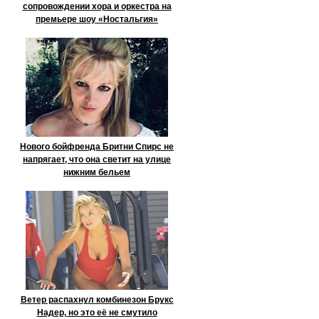
сопровождении хора и оркестра на
премьере шоу «Ностальгия»
Нового бойфренда Бритни Спирс не
напрягает, что она светит на улице
нижним бельем
Ветер распахнул комбинезон Брукс
Надер, но это её не смутило