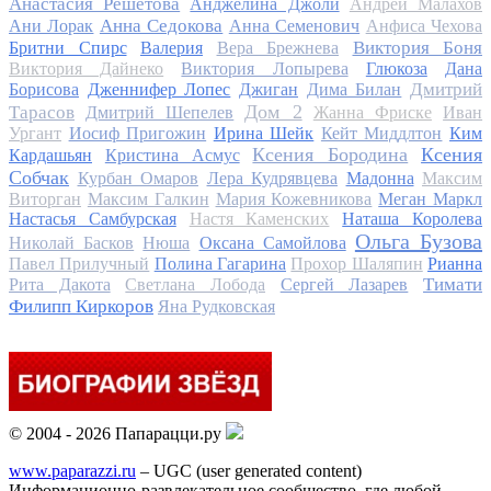
Анастасия Решетова
Анджелина Джоли
Андрей Малахов
Анна Седокова
Ани Лорак
Анна Семенович
Анфиса Чехова
Виктория Боня
Бритни Спирс
Валерия
Вера Брежнева
Виктория Дайнеко
Виктория Лопырева
Глюкоза
Дана
Дмитрий
Борисова
Дженнифер Лопес
Джиган
Дима Билан
Дом 2
Тарасов
Дмитрий Шепелев
Жанна Фриске
Иван
Ургант
Иосиф Пригожин
Ирина Шейк
Кейт Миддлтон
Ким
Ксения Бородина
Ксения
Кардашьян
Кристина Асмус
Собчак
Курбан Омаров
Лера Кудрявцева
Мадонна
Максим
Виторган
Максим Галкин
Мария Кожевникова
Меган Маркл
Настасья Самбурская
Настя Каменских
Наташа Королева
Ольга Бузова
Николай Басков
Нюша
Оксана Самойлова
Павел Прилучный
Полина Гагарина
Прохор Шаляпин
Рианна
Тимати
Рита Дакота
Светлана Лобода
Сергей Лазарев
Филипп Киркоров
Яна Рудковская
© 2004 - 2026 Папарацци.ру
www.paparazzi.ru
– UGC (user generated content)
Информационно-развлекательное сообщество, где любой