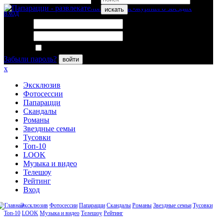
искать
вход
Логин:
Пароль:
Запомнить меня
Забыли пароль?
войти
x
Эксклюзив
Фотосессии
Папарацци
Скандалы
Романы
Звездные семьи
Тусовки
Топ-10
LOOK
Музыка и видео
Телешоу
Рейтинг
Вход
Эксклюзив
Фотосессии
Папарацци
Скандалы
Романы
Звездные семьи
Тусовки
Топ-10
LOOK
Музыка и видео
Телешоу
Рейтинг