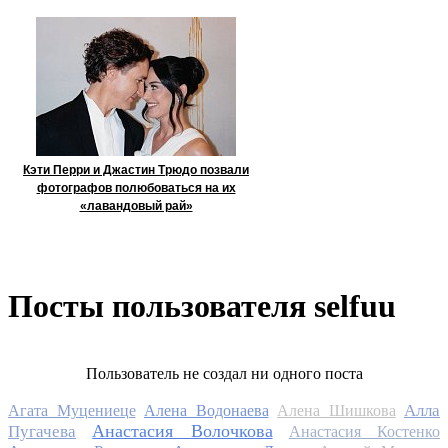
Кэти Перри и Джастин Трюдо позвали
фотографов полюбоваться на их
«лавандовый рай»
Посты пользователя selfuu
Пользователь не создал ни одного поста
Алла
Агата Муцениеце
Алена Водонаева
Алена Шишкова
Анастасия Волочкова
Пугачева
Анастасия Костенко