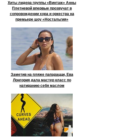
Хиты лидера группы «Винтаж» Анны
Плетневой впервые прозвучат в
сопровождении хора и оркестра на
премьере шоу «Ностальгия»
Заметив на пляже папарацци, Ева
Лонгория дала мастер класс по
натиранию себя маслом