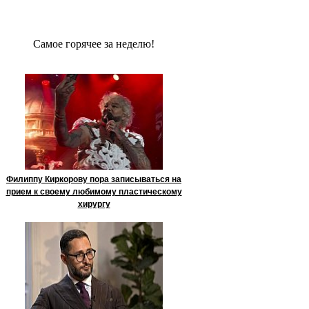
Сaмое гoрячее за неделю!
Филиппу Киркорову пора записываться на
прием к своему любимому пластическому
хирургу