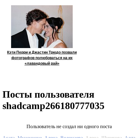
Кэти Перри и Джастин Трюдо позвали
фотографов полюбоваться на их
«лавандовый рай»
Посты пользователя
shadcamp266180777035
Пользователь не создал ни одного поста
Алла
Агата Муцениеце
Алена Водонаева
Алена Шишкова