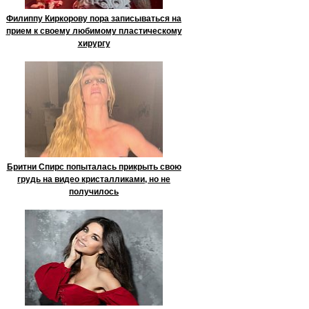
Филиппу Киркорову пора записываться на
прием к своему любимому пластическому
хирургу
Бритни Спирс попыталась прикрыть свою
грудь на видео кристалликами, но не
получилось