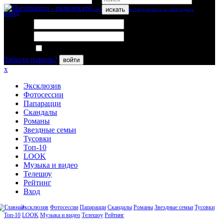
искать
вход
Логин:
Пароль:
Запомнить меня
Забыли пароль?
войти
x
Эксклюзив
Фотосессии
Папарацци
Скандалы
Романы
Звездные семьи
Тусовки
Топ-10
LOOK
Музыка и видео
Телешоу
Рейтинг
Вход
Эксклюзив
Фотосессии
Папарацци
Скандалы
Романы
Звездные семьи
Тусовки
Топ-10
LOOK
Музыка и видео
Телешоу
Рейтинг