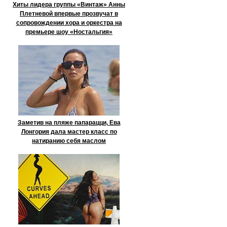
Хиты лидера группы «Винтаж» Анны
Плетневой впервые прозвучат в
сопровождении хора и оркестра на
премьере шоу «Ностальгия»
Заметив на пляже папарацци, Ева
Лонгория дала мастер класс по
натиранию себя маслом