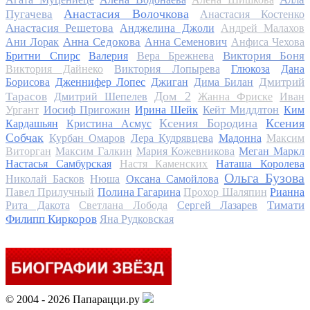
Анастасия Волочкова
Пугачева
Анастасия Костенко
Анастасия Решетова
Анджелина Джоли
Андрей Малахов
Анна Седокова
Ани Лорак
Анна Семенович
Анфиса Чехова
Виктория Боня
Бритни Спирс
Валерия
Вера Брежнева
Виктория Дайнеко
Виктория Лопырева
Глюкоза
Дана
Дмитрий
Борисова
Дженнифер Лопес
Джиган
Дима Билан
Дом 2
Тарасов
Дмитрий Шепелев
Жанна Фриске
Иван
Ургант
Иосиф Пригожин
Ирина Шейк
Кейт Миддлтон
Ким
Ксения Бородина
Ксения
Кардашьян
Кристина Асмус
Собчак
Курбан Омаров
Лера Кудрявцева
Мадонна
Максим
Виторган
Максим Галкин
Мария Кожевникова
Меган Маркл
Настасья Самбурская
Настя Каменских
Наташа Королева
Ольга Бузова
Николай Басков
Нюша
Оксана Самойлова
Павел Прилучный
Полина Гагарина
Прохор Шаляпин
Рианна
Тимати
Рита Дакота
Светлана Лобода
Сергей Лазарев
Филипп Киркоров
Яна Рудковская
© 2004 - 2026 Папарацци.ру