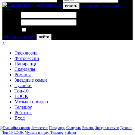
искать
вход
Логин:
Пароль:
Запомнить меня
Забыли пароль?
войти
x
Эксклюзив
Фотосессии
Папарацци
Скандалы
Романы
Звездные семьи
Тусовки
Топ-10
LOOK
Музыка и видео
Телешоу
Рейтинг
Вход
Эксклюзив
Фотосессии
Папарацци
Скандалы
Романы
Звездные семьи
Тусовки
Топ-10
LOOK
Музыка и видео
Телешоу
Рейтинг