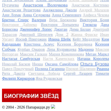
Анастасия Волочкова
Пугачева
Анастасия Костенко
Анастасия Решетова
Анджелина Джоли
Андрей Малахов
Анна Седокова
Ани Лорак
Анна Семенович
Анфиса Чехова
Виктория Боня
Бритни Спирс
Валерия
Вера Брежнева
Виктория Дайнеко
Виктория Лопырева
Глюкоза
Дана
Дмитрий
Борисова
Дженнифер Лопес
Джиган
Дима Билан
Дом 2
Тарасов
Дмитрий Шепелев
Жанна Фриске
Иван
Ургант
Иосиф Пригожин
Ирина Шейк
Кейт Миддлтон
Ким
Ксения Бородина
Ксения
Кардашьян
Кристина Асмус
Собчак
Курбан Омаров
Лера Кудрявцева
Мадонна
Максим
Виторган
Максим Галкин
Мария Кожевникова
Меган Маркл
Настасья Самбурская
Настя Каменских
Наташа Королева
Ольга Бузова
Николай Басков
Нюша
Оксана Самойлова
Павел Прилучный
Полина Гагарина
Прохор Шаляпин
Рианна
Тимати
Рита Дакота
Светлана Лобода
Сергей Лазарев
Филипп Киркоров
Яна Рудковская
© 2004 - 2026 Папарацци.ру