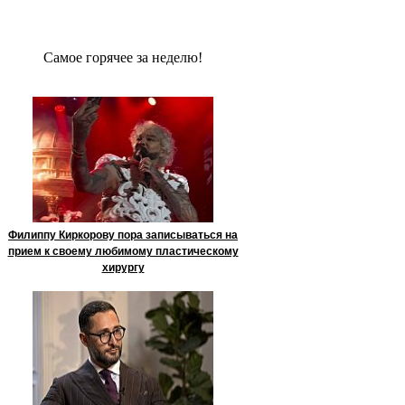
Сaмое гoрячее за неделю!
Филиппу Киркорову пора записываться на
прием к своему любимому пластическому
хирургу