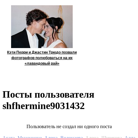
Кэти Перри и Джастин Трюдо позвали
фотографов полюбоваться на их
«лавандовый рай»
Посты пользователя
shfhermine9031432
Пользователь не создал ни одного поста
Алла
Агата Муцениеце
Алена Водонаева
Алена Шишкова