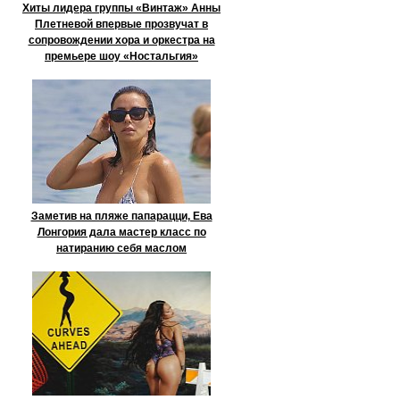
Хиты лидера группы «Винтаж» Анны
Плетневой впервые прозвучат в
сопровождении хора и оркестра на
премьере шоу «Ностальгия»
Заметив на пляже папарацци, Ева
Лонгория дала мастер класс по
натиранию себя маслом