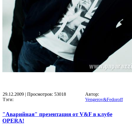
29.12.2009
| Просмотров: 53018
Автор:
Тэги:
Vengerov&Fedoroff
"Аварийная" презентация от V&F в клубе
OPERA!