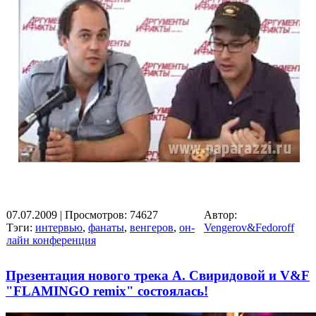
07.07.2009
| Просмотров: 74627
Автор:
Тэги:
интервью
,
фанаты
,
венгеров
,
он-
Vengerov&Fedoroff
лайн конференция
Презентация нового трека А. Свиридовой и V&F
"FLAMINGO remix" состоялась!