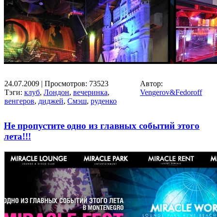
24.07.2009
| Просмотров: 73523
Автор:
Тэги:
клуб
,
Лондон
,
вечеринка
,
Vengerov&Fedoroff
венгеров
,
диджей
,
Смэш
,
руденко
Не пропустите одно из главных событий этого
лета!!!