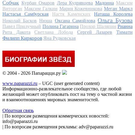
Собчак
Курбан Омаров
Лера Кудрявцева
Мадонна
Максим
Виторган
Максим Галкин
Мария Кожевникова
Меган Маркл
Настасья Самбурская
Настя Каменских
Наташа Королева
Ольга Бузова
Николай Басков
Нюша
Оксана Самойлова
Павел Прилучный
Полина Гагарина
Прохор Шаляпин
Рианна
Тимати
Рита Дакота
Светлана Лобода
Сергей Лазарев
Филипп Киркоров
Яна Рудковская
© 2004 - 2026 Папарацци.ру
www.paparazzi.ru
– UGC (user generated content)
Информационно-развлекательное сообщество, где любой
желающий может опубликовать пост на тему о частной жизни
и взаимоотношениях мировых знаменитостей.
Обратная связь
| По вопросам размещения коммерческих новостей:
info@paparazzi.ru
| По вопросам размещения рекламы: adv@paparazzi.ru