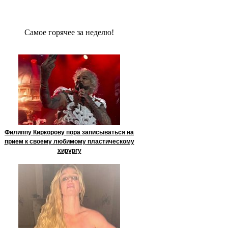
Сaмое гoрячее за неделю!
Филиппу Киркорову пора записываться на
прием к своему любимому пластическому
хирургу