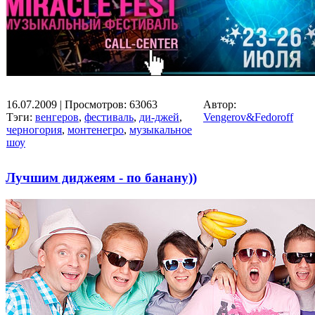
16.07.2009
| Просмотров: 63063
Автор:
Тэги:
венгеров
,
фестиваль
,
ди-джей
,
Vengerov&Fedoroff
черногория
,
монтенегро
,
музыкальное
шоу
Лучшим диджеям - по банану))