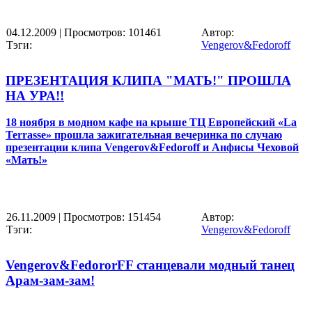
04.12.2009
| Просмотров: 101461
Автор:
Тэги:
Vengerov&Fedoroff
ПРЕЗЕНТАЦИЯ КЛИПА "МАТЬ!" ПРОШЛА
НА УРА!!
18 ноября в модном кафе на крыше ТЦ Европейский «La
Terrasse» прошла
зажигательная вечеринка по случаю
презентаци
и
клипа Vengerov&Fedoroff и Анфисы Чеховой
«Мать!»
26.11.2009
| Просмотров: 151454
Автор:
Тэги:
Vengerov&Fedoroff
Vengerov&FedororFF станцевали модный танец
Арам-зам-зам!