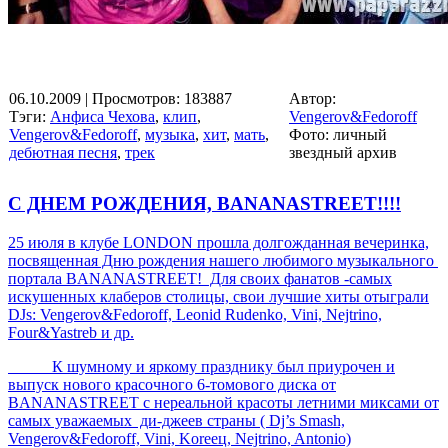
06.10.2009
| Просмотров: 183887
Автор:
Тэги:
Анфиса Чехова
,
клип
,
Vengerov&Fedoroff
Vengerov&Fedoroff
,
музыка
,
хит
,
мать
,
Фото: личный
дебютная песня
,
трек
звездный архив
С ДНЕМ РОЖДЕНИЯ, BANANASTREET!!!!
25 июля в клубе LONDON прошла долгожданная вечеринка,
посвященная Дню рождения нашего любимого музыкального
портала BANANASTREET! Для своих фанатов -самых
искушенных клаберов столицы, свои лучшие хиты отыграли
DJs: Vengerov&Fedoroff, Leonid Rudenko, Vini, Nejtrino,
Four&Yastreb и др.
К шумному и яркому празднику был приурочен и
выпуск нового красочного 6-томового диска от
BANANASTREET с нереальной красоты летними миксами от
самых уважаемых ди-джеев страны ( Dj’s Smash,
Vengerov&Fedoroff, Vini, Koreeц, Nejtrino, Antonio)