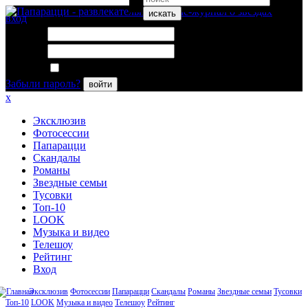
искать
вход
Логин:
Пароль:
Запомнить меня
Забыли пароль?
войти
x
Эксклюзив
Фотосессии
Папарацци
Скандалы
Романы
Звездные семьи
Тусовки
Топ-10
LOOK
Музыка и видео
Телешоу
Рейтинг
Вход
Эксклюзив
Фотосессии
Папарацци
Скандалы
Романы
Звездные семьи
Тусовки
Топ-10
LOOK
Музыка и видео
Телешоу
Рейтинг