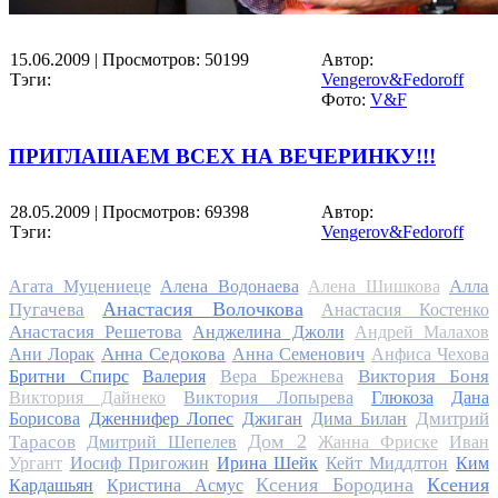
15.06.2009
| Просмотров: 50199
Автор:
Тэги:
Vengerov&Fedoroff
Фото:
V&F
ПРИГЛАШАЕМ ВСЕХ НА ВЕЧЕРИНКУ!!!
28.05.2009
| Просмотров: 69398
Автор:
Тэги:
Vengerov&Fedoroff
Алла
Агата Муцениеце
Алена Водонаева
Алена Шишкова
Анастасия Волочкова
Пугачева
Анастасия Костенко
Анастасия Решетова
Анджелина Джоли
Андрей Малахов
Анна Седокова
Ани Лорак
Анна Семенович
Анфиса Чехова
Виктория Боня
Бритни Спирс
Валерия
Вера Брежнева
Виктория Дайнеко
Виктория Лопырева
Глюкоза
Дана
Дмитрий
Борисова
Дженнифер Лопес
Джиган
Дима Билан
Дом 2
Тарасов
Дмитрий Шепелев
Жанна Фриске
Иван
Ургант
Иосиф Пригожин
Ирина Шейк
Кейт Миддлтон
Ким
Ксения Бородина
Ксения
Кардашьян
Кристина Асмус