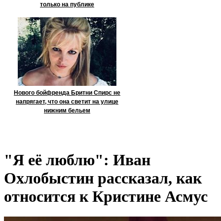
только на публике
Нового бойфренда Бритни Спирс не
напрягает, что она светит на улице
нижним бельем
"Я её люблю": Иван
Охлобыстин рассказал, как
относится к Кристине Асмус