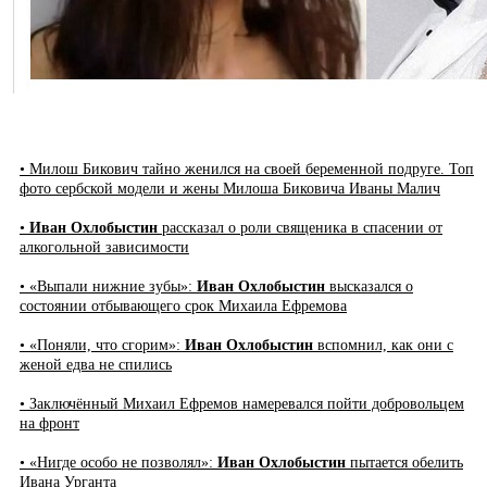
• Милош Бикович тайно женился на своей беременной подруге. Топ
фото сербской модели и жены Милоша Биковича Иваны Малич
•
Иван Охлобыстин
рассказал о роли священика в спасении от
алкогольной зависимости
• «Выпали нижние зубы»:
Иван Охлобыстин
высказался о
состоянии отбывающего срок Михаила Ефремова
• «Поняли, что сгорим»:
Иван Охлобыстин
вспомнил, как они с
женой едва не спились
• Заключённый Михаил Ефремов намеревался пойти добровольцем
на фронт
• «Нигде особо не позволял»:
Иван Охлобыстин
пытается обелить
Ивана Урганта