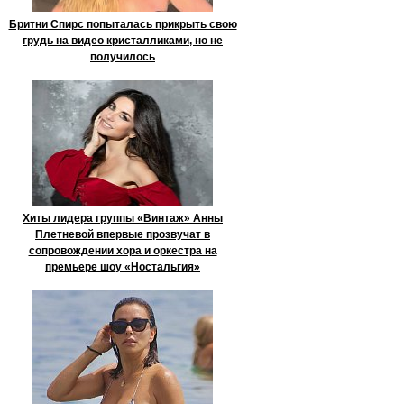
Бритни Спирс попыталась прикрыть свою
грудь на видео кристалликами, но не
получилось
Хиты лидера группы «Винтаж» Анны
Плетневой впервые прозвучат в
сопровождении хора и оркестра на
премьере шоу «Ностальгия»