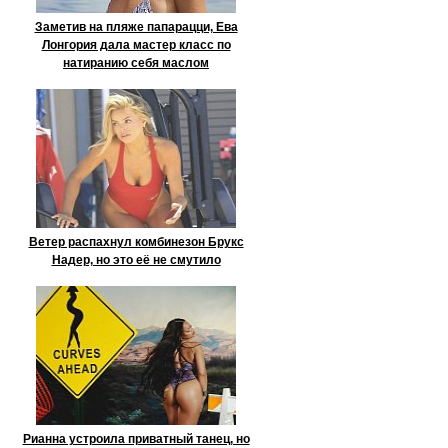
Заметив на пляже папарацци, Ева
Лонгория дала мастер класс по
натиранию себя маслом
Ветер распахнул комбинезон Брукс
Надер, но это её не смутило
Рианна устроила приватный танец, но