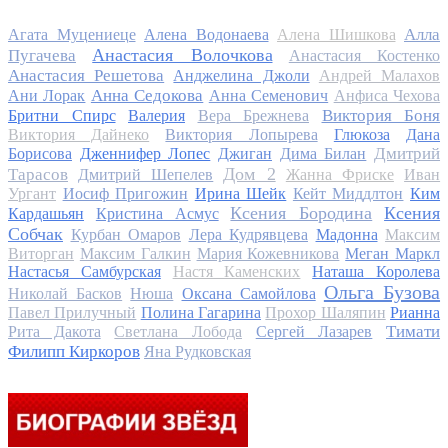
Алла
Агата Муцениеце
Алена Водонаева
Алена Шишкова
Анастасия Волочкова
Пугачева
Анастасия Костенко
Анастасия Решетова
Анджелина Джоли
Андрей Малахов
Анна Седокова
Ани Лорак
Анна Семенович
Анфиса Чехова
Виктория Боня
Бритни Спирс
Валерия
Вера Брежнева
Виктория Дайнеко
Виктория Лопырева
Глюкоза
Дана
Дмитрий
Борисова
Дженнифер Лопес
Джиган
Дима Билан
Дом 2
Тарасов
Дмитрий Шепелев
Жанна Фриске
Иван
Ургант
Иосиф Пригожин
Ирина Шейк
Кейт Миддлтон
Ким
Ксения Бородина
Ксения
Кардашьян
Кристина Асмус
Собчак
Курбан Омаров
Лера Кудрявцева
Мадонна
Максим
Виторган
Максим Галкин
Мария Кожевникова
Меган Маркл
Настасья Самбурская
Настя Каменских
Наташа Королева
Ольга Бузова
Николай Басков
Нюша
Оксана Самойлова
Павел Прилучный
Полина Гагарина
Прохор Шаляпин
Рианна
Тимати
Рита Дакота
Светлана Лобода
Сергей Лазарев
Филипп Киркоров
Яна Рудковская