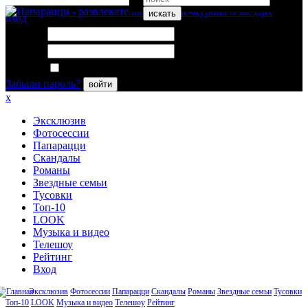
искать
вход
Логин:
Пароль:
Запомнить меня
Забыли пароль?
войти
x
Эксклюзив
Фотосессии
Папарацци
Скандалы
Романы
Звездные семьи
Тусовки
Топ-10
LOOK
Музыка и видео
Телешоу
Рейтинг
Вход
Эксклюзив
Фотосессии
Папарацци
Скандалы
Романы
Звездные семьи
Тусовки
Топ-10
LOOK
Музыка и видео
Телешоу
Рейтинг