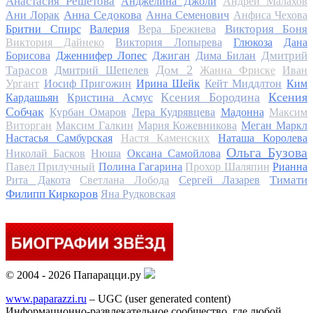
Анастасия Решетова
Анджелина Джоли
Андрей Малахов
Анна Седокова
Ани Лорак
Анна Семенович
Анфиса Чехова
Виктория Боня
Бритни Спирс
Валерия
Вера Брежнева
Виктория Дайнеко
Виктория Лопырева
Глюкоза
Дана
Дмитрий
Борисова
Дженнифер Лопес
Джиган
Дима Билан
Дом 2
Тарасов
Дмитрий Шепелев
Жанна Фриске
Иван
Ургант
Иосиф Пригожин
Ирина Шейк
Кейт Миддлтон
Ким
Ксения Бородина
Ксения
Кардашьян
Кристина Асмус
Собчак
Курбан Омаров
Лера Кудрявцева
Мадонна
Максим
Виторган
Максим Галкин
Мария Кожевникова
Меган Маркл
Настасья Самбурская
Настя Каменских
Наташа Королева
Ольга Бузова
Николай Басков
Нюша
Оксана Самойлова
Павел Прилучный
Полина Гагарина
Прохор Шаляпин
Рианна
Тимати
Рита Дакота
Светлана Лобода
Сергей Лазарев
Филипп Киркоров
Яна Рудковская
© 2004 - 2026 Папарацци.ру
www.paparazzi.ru
– UGC (user generated content)
Информационно-развлекательное сообщество, где любой