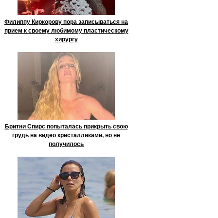
Филиппу Киркорову пора записываться на
прием к своему любимому пластическому
хирургу
Бритни Спирс попыталась прикрыть свою
грудь на видео кристалликами, но не
получилось