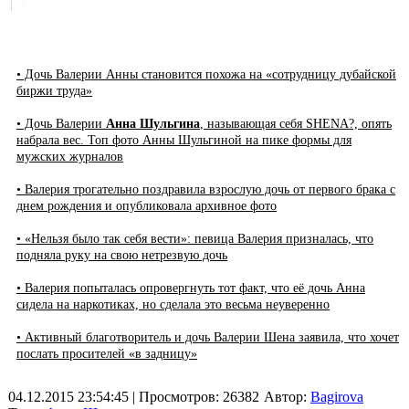
• Дочь Валерии Анны становится похожа на «сотрудницу дубайской
биржи труда»
• Дочь Валерии
Анна Шульгина
, называющая себя SHENA?, опять
набрала вес. Топ фото Анны Шульгиной на пике формы для
мужских журналов
• Валерия трогательно поздравила взрослую дочь от первого брака с
днем рождения и опубликовала архивное фото
• «Нельзя было так себя вести»: певица Валерия призналась, что
подняла руку на свою нетрезвую дочь
• Валерия попыталась опровергнуть тот факт, что её дочь Анна
сидела на наркотиках, но сделала это весьма неуверенно
• Активный благотворитель и дочь Валерии Шена заявила, что хочет
послать просителей «в задницу»
04.12.2015 23:54:45
| Просмотров: 26382
Автор:
Bagirova