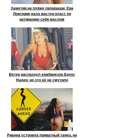
Заметив на пляже папарацци, Ева
Лонгория дала мастер класс по
натиранию себя маслом
Ветер распахнул комбинезон Брукс
Надер, но это её не смутило
Рианна устроила приватный танец, но