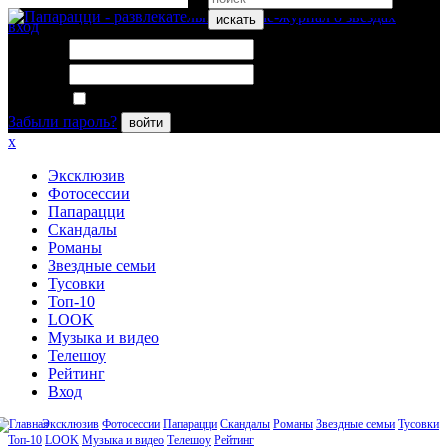
искать
вход
Логин:
Пароль:
Запомнить меня
Забыли пароль?
войти
x
Эксклюзив
Фотосессии
Папарацци
Скандалы
Романы
Звездные семьи
Тусовки
Топ-10
LOOK
Музыка и видео
Телешоу
Рейтинг
Вход
Эксклюзив
Фотосессии
Папарацци
Скандалы
Романы
Звездные семьи
Тусовки
Топ-10
LOOK
Музыка и видео
Телешоу
Рейтинг