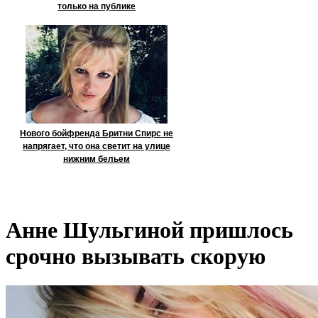
только на публике
Нового бойфренда Бритни Спирс не
напрягает, что она светит на улице
нижним бельем
Анне Шульгиной пришлось
срочно вызывать скорую