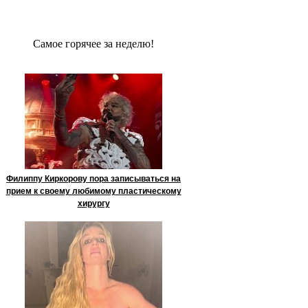
Сaмое гoрячее за неделю!
Филиппу Киркорову пора записываться на
прием к своему любимому пластическому
хирургу