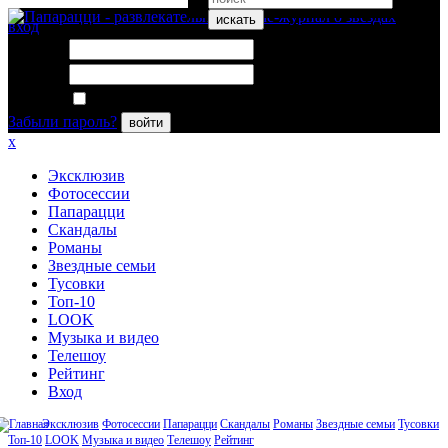
искать
вход
Логин:
Пароль:
Запомнить меня
Забыли пароль?
войти
x
Эксклюзив
Фотосессии
Папарацци
Скандалы
Романы
Звездные семьи
Тусовки
Топ-10
LOOK
Музыка и видео
Телешоу
Рейтинг
Вход
Эксклюзив
Фотосессии
Папарацци
Скандалы
Романы
Звездные семьи
Тусовки
Топ-10
LOOK
Музыка и видео
Телешоу
Рейтинг