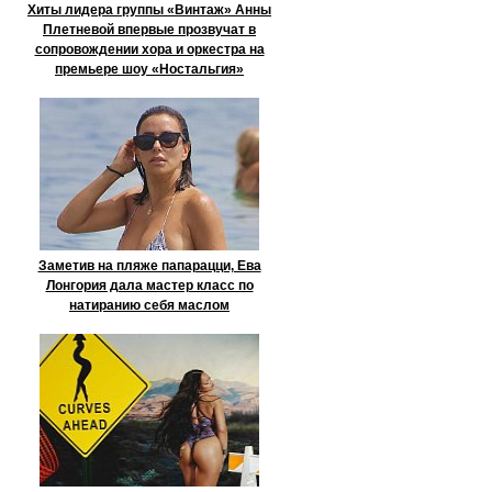
Хиты лидера группы «Винтаж» Анны
Плетневой впервые прозвучат в
сопровождении хора и оркестра на
премьере шоу «Ностальгия»
Заметив на пляже папарацци, Ева
Лонгория дала мастер класс по
натиранию себя маслом