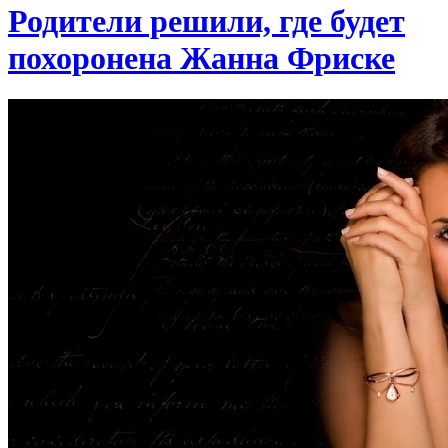
Родители решили, где будет
похоронена Жанна Фриске