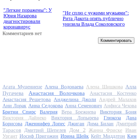
"Легкие поражены": У
"Не сплю с чужими мужьями":
Юрия Назарова
Рита Дакота опять публично
диагностировали
унизила Влада Соколовского
коронавирус
Комментариев нет
Комментировать
Алла
Агата Муцениеце
Алена Водонаева
Алена Шишкова
Анастасия Волочкова
Пугачева
Анастасия Костенко
Анастасия Решетова
Анджелина Джоли
Андрей Малахов
Анна Седокова
Ани Лорак
Анна Семенович
Анфиса Чехова
Виктория Боня
Бритни Спирс
Валерия
Вера Брежнева
Виктория Дайнеко
Виктория Лопырева
Глюкоза
Дана
Дмитрий
Борисова
Дженнифер Лопес
Джиган
Дима Билан
Дом 2
Тарасов
Дмитрий Шепелев
Жанна Фриске
Иван
Ургант
Иосиф Пригожин
Ирина Шейк
Кейт Миддлтон
Ким