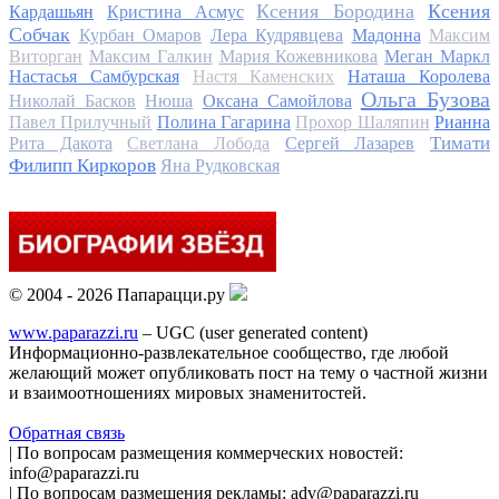
Ксения Бородина
Ксения
Кардашьян
Кристина Асмус
Собчак
Курбан Омаров
Лера Кудрявцева
Мадонна
Максим
Виторган
Максим Галкин
Мария Кожевникова
Меган Маркл
Настасья Самбурская
Настя Каменских
Наташа Королева
Ольга Бузова
Николай Басков
Нюша
Оксана Самойлова
Павел Прилучный
Полина Гагарина
Прохор Шаляпин
Рианна
Тимати
Рита Дакота
Светлана Лобода
Сергей Лазарев
Филипп Киркоров
Яна Рудковская
© 2004 - 2026 Папарацци.ру
www.paparazzi.ru
– UGC (user generated content)
Информационно-развлекательное сообщество, где любой
желающий может опубликовать пост на тему о частной жизни
и взаимоотношениях мировых знаменитостей.
Обратная связь
| По вопросам размещения коммерческих новостей:
info@paparazzi.ru
| По вопросам размещения рекламы: adv@paparazzi.ru