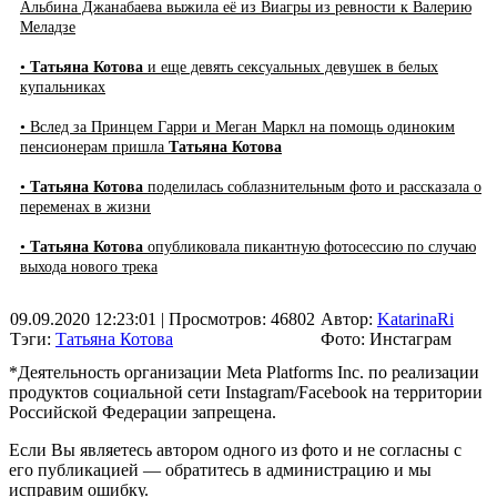
Альбина Джанабаева выжила её из Виагры из ревности к Валерию
Меладзе
•
Татьяна Котова
и еще девять сексуальных девушек в белых
купальниках
• Вслед за Принцем Гарри и Меган Маркл на помощь одиноким
пенсионерам пришла
Татьяна Котова
•
Татьяна Котова
поделилась соблазнительным фото и рассказала о
переменах в жизни
•
Татьяна Котова
опубликовала пикантную фотосессию по случаю
выхода нового трека
09.09.2020 12:23:01
| Просмотров: 46802
Автор:
KatarinaRi
Тэги:
Татьяна Котова
Фото: Инстаграм
*Деятельность организации Meta Platforms Inc. по реализации
продуктов социальной сети Instagram/Facebook на территории
Российской Федерации запрещена.
Если Вы являетесь автором одного из фото и не согласны с
его публикацией — обратитесь в администрацию и мы
исправим ошибку.