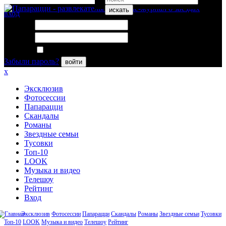
искать
вход
Логин:
Пароль:
Запомнить меня
Забыли пароль?
войти
x
Эксклюзив
Фотосессии
Папарацци
Скандалы
Романы
Звездные семьи
Тусовки
Топ-10
LOOK
Музыка и видео
Телешоу
Рейтинг
Вход
Эксклюзив
Фотосессии
Папарацци
Скандалы
Романы
Звездные семьи
Тусовки
Топ-10
LOOK
Музыка и видео
Телешоу
Рейтинг