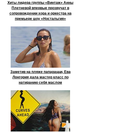
Хиты лидера группы «Винтаж» Анны
Плетневой впервые прозвучат в
сопровождении хора и оркестра на
премьере шоу «Ностальгия»
Заметив на пляже папарацци, Ева
Лонгория дала мастер класс по
натиранию себя маслом