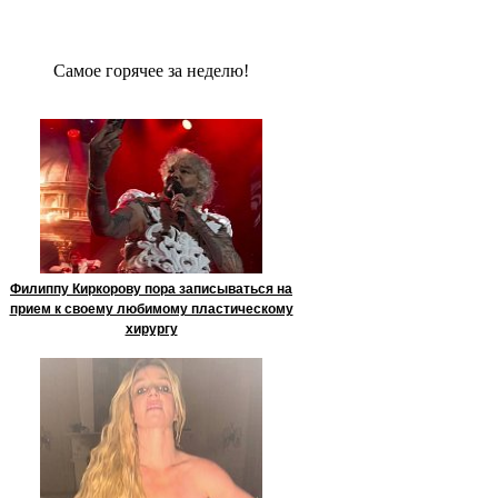
Сaмое гoрячее за неделю!
Филиппу Киркорову пора записываться на
прием к своему любимому пластическому
хирургу