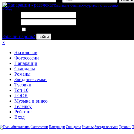
вход
Логин:
Пароль:
Запомнить меня
Забыли пароль?
войти
x
Эксклюзив
Фотосессии
Папарацци
Скандалы
Романы
Звездные семьи
Тусовки
Топ-10
LOOK
Музыка и видео
Телешоу
Рейтинг
Вход
Эксклюзив
Фотосессии
Папарацци
Скандалы
Романы
Звездные семьи
Тусовки
Т