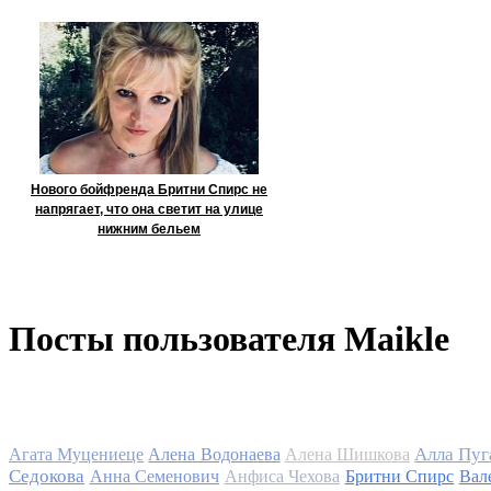
Нового бойфренда Бритни Спирс не
напрягает, что она светит на улице
нижним бельем
Посты пользователя Maikle
Алла Пуг
Агата Муцениеце
Алена Водонаева
Алена Шишкова
Седокова
Анна Семенович
Анфиса Чехова
Бритни Спирс
Вал