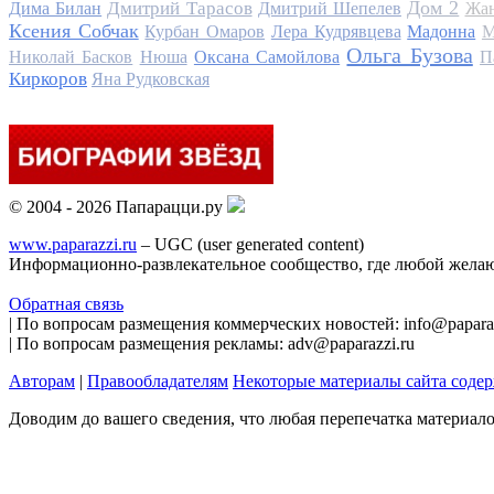
Дом 2
Дмитрий Тарасов
Дима Билан
Дмитрий Шепелев
Жан
Ксения Собчак
Курбан Омаров
Лера Кудрявцева
Мадонна
М
Ольга Бузова
Николай Басков
Нюша
Оксана Самойлова
П
Киркоров
Яна Рудковская
© 2004 - 2026 Папарацци.ру
www.paparazzi.ru
– UGC (user generated content)
Информационно-развлекательное сообщество, где любой желаю
Обратная связь
| По вопросам размещения коммерческих новостей: info@paparaz
| По вопросам размещения рекламы: adv@paparazzi.ru
Авторам
|
Правообладателям
Некоторые материалы сайта соде
Доводим до вашего сведения, что любая перепечатка материал