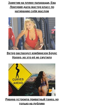
Заметив на пляже папарацци, Ева
Лонгория дала мастер класс по
натиранию себя маслом
Ветер распахнул комбинезон Брукс
Надер, но это её не смутило
Рианна устроила приватный танец, но
только на публике