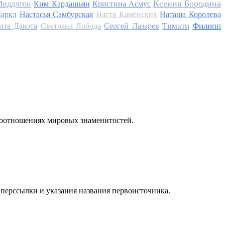
Ксения Бородина
Миддлтон
Ким Кардашьян
Кристина Асмус
аркл
Настасья Самбурская
Настя Каменских
Наташа Королева
Тимати
Филипп
ита Дакота
Светлана Лобода
Сергей Лазарев
моотношениях мировых знаменитостей.
иперссылки и указания названия первоисточника.