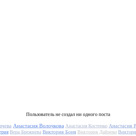
Пользователь не создал ни одного поста
Анастасия Волочкова
ачева
Анастасия 
Анастасия Костенко
Виктория Боня
ерия
Вера Брежнева
Виктория Дайнеко
Виктори