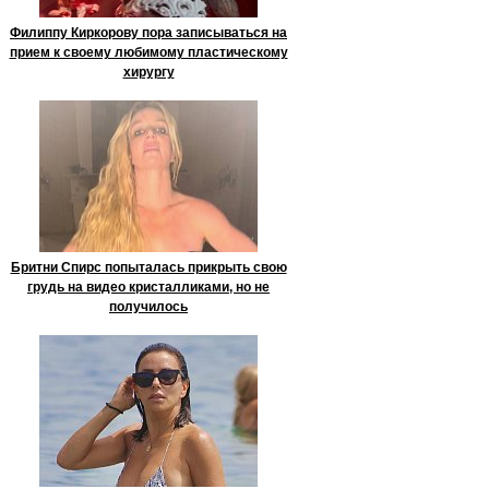
Филиппу Киркорову пора записываться на
прием к своему любимому пластическому
хирургу
Бритни Спирс попыталась прикрыть свою
грудь на видео кристалликами, но не
получилось