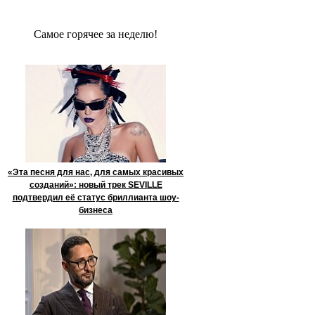
Сaмое гoрячее за неделю!
«Эта песня для нас, для самых красивых
созданий»: новый трек SEVILLE
подтвердил её статус бриллианта шоу-
бизнеса