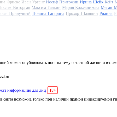
на Фриске
Иван Ургант
Иосиф Пригожин
Ирина Шейк
Кейт 
аксим Виторган
Максим Галкин
Мария Кожевникова
Меган М
авел Прилучный
Полина Гагарина
Прохор Шаляпин
Рианна
Р
щий может опубликовать пост на тему о частной жизни и взаи
zi.ru
ржат информацию для лиц
18+
ов сайта возможна только при наличии прямой индексируемой г