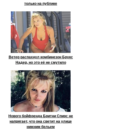
только на публике
Ветер распахнул комбинезон Брукс
Надер, но это её не смутило
Нового бойфренда Бритни Спирс не
напрягает, что она светит на улице
нижним бельем