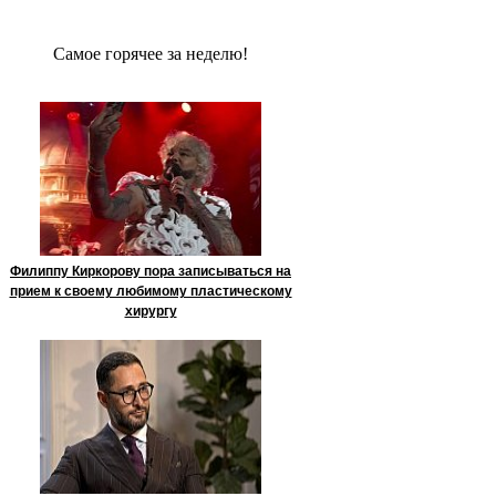
Сaмое гoрячее за неделю!
Филиппу Киркорову пора записываться на
прием к своему любимому пластическому
хирургу