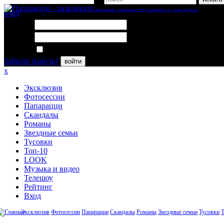
вход
Логин:
Пароль:
Запомнить меня
Забыли пароль?
войти
x
Эксклюзив
Фотосессии
Папарацци
Скандалы
Романы
Звездные семьи
Тусовки
Топ-10
LOOK
Музыка и видео
Телешоу
Рейтинг
Вход
Эксклюзив
Фотосессии
Папарацци
Скандалы
Романы
Звездные семьи
Тусовки
Т