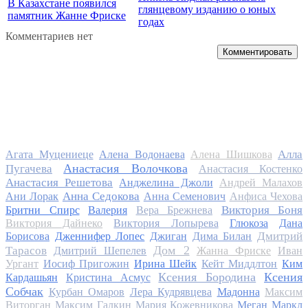
В Казахстане появился
глянцевому изданию о юных
памятник Жанне Фриске
годах
Комментариев нет
Комментировать
Алла
Агата Муцениеце
Алена Водонаева
Алена Шишкова
Анастасия Волочкова
Пугачева
Анастасия Костенко
Анастасия Решетова
Анджелина Джоли
Андрей Малахов
Анна Седокова
Ани Лорак
Анна Семенович
Анфиса Чехова
Виктория Боня
Бритни Спирс
Валерия
Вера Брежнева
Виктория Дайнеко
Виктория Лопырева
Глюкоза
Дана
Дмитрий
Борисова
Дженнифер Лопес
Джиган
Дима Билан
Дом 2
Тарасов
Дмитрий Шепелев
Жанна Фриске
Иван
Ургант
Иосиф Пригожин
Ирина Шейк
Кейт Миддлтон
Ким
Ксения Бородина
Ксения
Кардашьян
Кристина Асмус
Собчак
Курбан Омаров
Лера Кудрявцева
Мадонна
Максим
Виторган
Максим Галкин
Мария Кожевникова
Меган Маркл