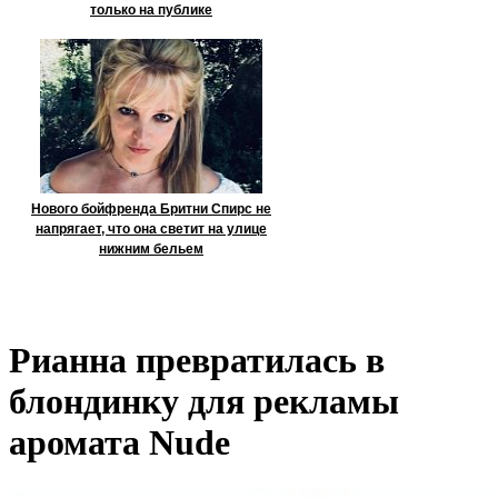
только на публике
Нового бойфренда Бритни Спирс не
напрягает, что она светит на улице
нижним бельем
Рианна превратилась в
блондинку для рекламы
аромата Nude