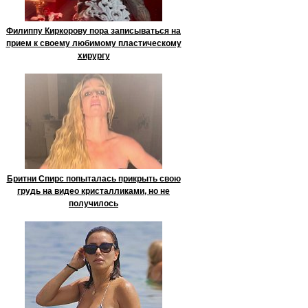
Филиппу Киркорову пора записываться на
прием к своему любимому пластическому
хирургу
Бритни Спирс попыталась прикрыть свою
грудь на видео кристалликами, но не
получилось