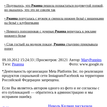
• Подумалось, что
Рианна
решила похвастаться подтянутой попкой,
но оказалось, что это не совсем так
•
Рианна
поругалась с мужем и сменила нижнее бельё с вишенками
на бельё с клубничками
• Немного попозировав с дочерью
Рианна
вернулась к рекламе
нижнего белья
• Став гостьей на модном показе,
Рианна
стыдливо прикрывала
попку
09.10.2012 15:24:33
| Просмотров: 28121
Автор:
MaryPoppins
Тэги:
Рианна
Фото: www.google.ru
*Деятельность организации Meta Platforms Inc. по реализации
продуктов социальной сети Instagram/Facebook на территории
Российской Федерации запрещена.
Если Вы являетесь автором одного из фото и не согласны с
его публикацией — обратитесь в администрацию и мы
исправим ошибку.
Николь Кидман рассказала