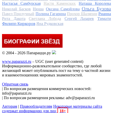
Настасья Самбурская
Настя Каменских
Наташа Королева
Ольга Бузова
Николай Басков
Нюша
Оксана Самойлова
Павел Прилучный
Полина Гагарина
Прохор Шаляпин
Рианна
Тимати
Рита Дакота
Светлана Лобода
Сергей Лазарев
Филипп Киркоров
Яна Рудковская
© 2004 - 2026 Папарацци.ру
www.paparazzi.ru
– UGC (user generated content)
Информационно-развлекательное сообщество, где любой
желающий может опубликовать пост на тему о частной жизни
и взаимоотношениях мировых знаменитостей.
Обратная связь
| По вопросам размещения коммерческих новостей:
info@paparazzi.ru
| По вопросам размещения рекламы: adv@paparazzi.ru
Авторам
|
Правообладателям
Некоторые материалы сайта
содержат информацию для лиц
18+