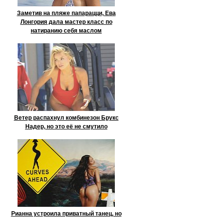
Заметив на пляже папарацци, Ева
Лонгория дала мастер класс по
натиранию себя маслом
Ветер распахнул комбинезон Брукс
Надер, но это её не смутило
Рианна устроила приватный танец, но