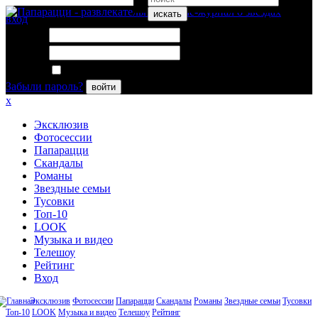
искать
вход
Логин:
Пароль:
Запомнить меня
Забыли пароль?
войти
x
Эксклюзив
Фотосессии
Папарацци
Скандалы
Романы
Звездные семьи
Тусовки
Топ-10
LOOK
Музыка и видео
Телешоу
Рейтинг
Вход
Эксклюзив
Фотосессии
Папарацци
Скандалы
Романы
Звездные семьи
Тусовки
Топ-10
LOOK
Музыка и видео
Телешоу
Рейтинг