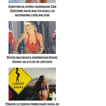
Заметив на пляже папарацци, Ева
Лонгория дала мастер класс по
натиранию себя маслом
Ветер распахнул комбинезон Брукс
Надер, но это её не смутило
Рианна устроила приватный танец, но