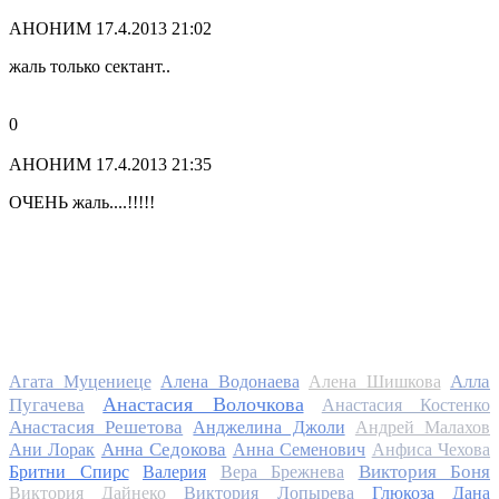
АНОНИМ
17.4.2013 21:02
жаль только сектант..
0
АНОНИМ
17.4.2013 21:35
ОЧЕНЬ жаль....!!!!!
Алла
Агата Муцениеце
Алена Водонаева
Алена Шишкова
Анастасия Волочкова
Пугачева
Анастасия Костенко
Анастасия Решетова
Анджелина Джоли
Андрей Малахов
Анна Седокова
Ани Лорак
Анна Семенович
Анфиса Чехова
Виктория Боня
Бритни Спирс
Валерия
Вера Брежнева
Виктория Дайнеко
Виктория Лопырева
Глюкоза
Дана