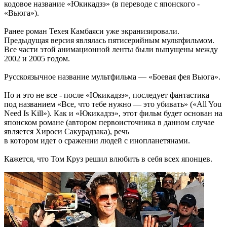
кодовое название «Юкикадзэ» (в переводе с японского -
«Вьюга»).
Ранее роман Техея Камбаяси уже экранизировали.
Предыдущая версия являлась пятисерийным мультфильмом.
Все части этой анимационной ленты были выпущены между
2002 и 2005 годом.
Русскоязычное название мультфильма — «Боевая фея Вьюга».
Но и это не все - после «Юкикадзэ», последует фантастика
под названием «Все, что тебе нужно — это убивать» («All You
Need Is Kill»). Как и «Юкикадзэ», этот фильм будет основан на
японском романе (автором первоисточника в данном случае
является Хироси Сакурадзака), речь
в котором идет о сражении людей с инопланетянами.
Кажется, что Том Круз решил влюбить в себя всех японцев.