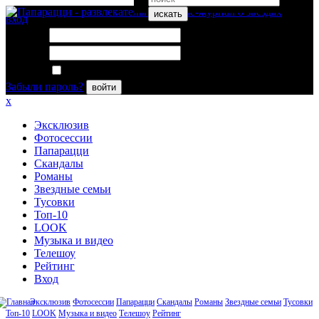
искать
вход
Логин:
Пароль:
Запомнить меня
Забыли пароль?
войти
x
Эксклюзив
Фотосессии
Папарацци
Скандалы
Романы
Звездные семьи
Тусовки
Топ-10
LOOK
Музыка и видео
Телешоу
Рейтинг
Вход
Эксклюзив
Фотосессии
Папарацци
Скандалы
Романы
Звездные семьи
Тусовки
Топ-10
LOOK
Музыка и видео
Телешоу
Рейтинг