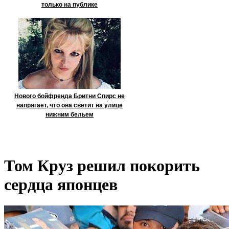
только на публике
Нового бойфренда Бритни Спирс не
напрягает, что она светит на улице
нижним бельем
Том Круз решил покорить
сердца японцев