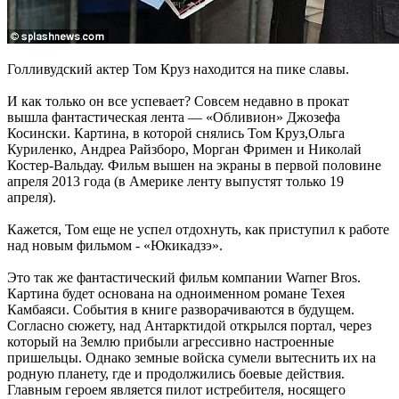
Голливудский актер Том Круз находится на пике славы.
И как только он все успевает? Совсем недавно в прокат
вышла фантастическая лента — «Обливион» Джозефа
Косински. Картина, в которой снялись Том Круз,Ольга
Куриленко, Андреа Райзборо, Морган Фримен и Николай
Костер-Вальдау. Фильм вышен на экраны в первой половине
апреля 2013 года (в Америке ленту выпустят только 19
апреля).
Кажется, Том еще не успел отдохнуть, как приступил к работе
над новым фильмом - «Юкикадзэ».
Это так же фантастический фильм компании Warner Bros.
Картина будет основана на одноименном романе Техея
Камбаяси. События в книге разворачиваются в будущем.
Согласно сюжету, над Антарктидой открылся портал, через
который на Землю прибыли агрессивно настроенные
пришельцы. Однако земные войска сумели вытеснить их на
родную планету, где и продолжились боевые действия.
Главным героем является пилот истребителя, носящего