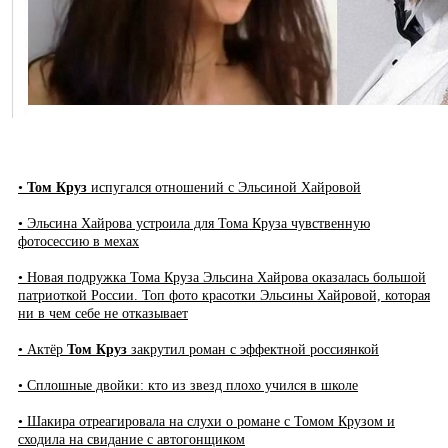
•
Том Круз
испугался отношений с Эльсиной Хайровой
• Эльсина Хайрова устроила для Тома Круза чувственную
фотосессию в мехах
• Новая подружка Тома Круза Эльсина Хайрова оказалась большой
патриоткой России. Топ фото красотки Эльсины Хайровой, которая
ни в чем себе не отказывает
• Актёр
Том Круз
закрутил роман с эффектной россиянкой
• Сплошные двойки: кто из звезд плохо учился в школе
• Шакира отреагировала на слухи о романе с Томом Крузом и
сходила на свидание с автогонщиком