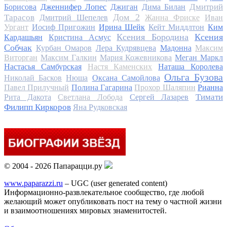
Дмитрий
Борисова
Дженнифер Лопес
Джиган
Дима Билан
Дом 2
Тарасов
Дмитрий Шепелев
Жанна Фриске
Иван
Ургант
Иосиф Пригожин
Ирина Шейк
Кейт Миддлтон
Ким
Ксения Бородина
Ксения
Кардашьян
Кристина Асмус
Собчак
Курбан Омаров
Лера Кудрявцева
Мадонна
Максим
Виторган
Максим Галкин
Мария Кожевникова
Меган Маркл
Настасья Самбурская
Настя Каменских
Наташа Королева
Ольга Бузова
Николай Басков
Нюша
Оксана Самойлова
Павел Прилучный
Полина Гагарина
Прохор Шаляпин
Рианна
Тимати
Рита Дакота
Светлана Лобода
Сергей Лазарев
Филипп Киркоров
Яна Рудковская
© 2004 - 2026 Папарацци.ру
www.paparazzi.ru
– UGC (user generated content)
Информационно-развлекательное сообщество, где любой
желающий может опубликовать пост на тему о частной жизни
и взаимоотношениях мировых знаменитостей.