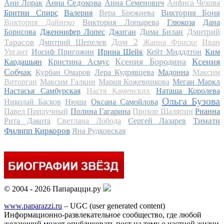
Анна Седокова
Ани Лорак
Анна Семенович
Анфиса Чехова
Виктория Боня
Бритни Спирс
Валерия
Вера Брежнева
Виктория Дайнеко
Виктория Лопырева
Глюкоза
Дана
Дмитрий
Борисова
Дженнифер Лопес
Джиган
Дима Билан
Дом 2
Тарасов
Дмитрий Шепелев
Жанна Фриске
Иван
Ургант
Иосиф Пригожин
Ирина Шейк
Кейт Миддлтон
Ким
Ксения Бородина
Ксения
Кардашьян
Кристина Асмус
Собчак
Курбан Омаров
Лера Кудрявцева
Мадонна
Максим
Виторган
Максим Галкин
Мария Кожевникова
Меган Маркл
Настасья Самбурская
Настя Каменских
Наташа Королева
Ольга Бузова
Николай Басков
Нюша
Оксана Самойлова
Павел Прилучный
Полина Гагарина
Прохор Шаляпин
Рианна
Тимати
Рита Дакота
Светлана Лобода
Сергей Лазарев
Филипп Киркоров
Яна Рудковская
© 2004 - 2026 Папарацци.ру
www.paparazzi.ru
– UGC (user generated content)
Информационно-развлекательное сообщество, где любой
желающий может опубликовать пост на тему о частной жизни