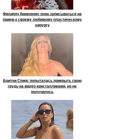
Филиппу Киркорову пора записываться на
прием к своему любимому пластическому
хирургу
Бритни Спирс попыталась прикрыть свою
грудь на видео кристалликами, но не
получилось