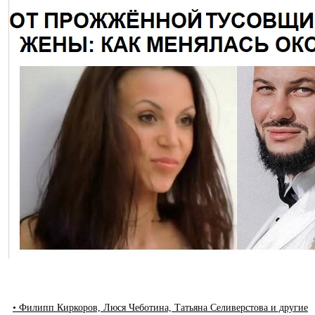
• Филипп Киркоров, Люся Чеботина, Татьяна Селиверстова и другие