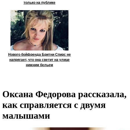
только на публике
Нового бойфренда Бритни Спирс не
напрягает, что она светит на улице
нижним бельем
Оксана Федорова рассказала,
как справляется с двумя
малышами