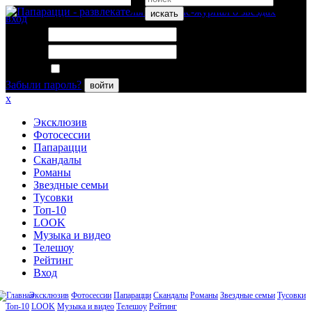
искать
вход
Логин:
Пароль:
Запомнить меня
Забыли пароль?
войти
x
Эксклюзив
Фотосессии
Папарацци
Скандалы
Романы
Звездные семьи
Тусовки
Топ-10
LOOK
Музыка и видео
Телешоу
Рейтинг
Вход
Эксклюзив
Фотосессии
Папарацци
Скандалы
Романы
Звездные семьи
Тусовки
Топ-10
LOOK
Музыка и видео
Телешоу
Рейтинг