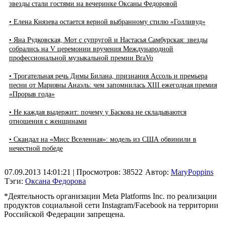
звезды стали гостями на вечеринке Оксаны Федоровой
• Елена Князева остается верной выбранному стилю «Голливуд»
• Яна Рудковская, Мот с супругой и Настасья Самбурская: звезды
собрались на V церемонии вручения Международной
профессиональной музыкальной премии BraVo
• Трогательная речь Димы Билана, признания Ассоль и премьера
песни от Марияны Анаэль: чем запомнилась XIII ежегодная премия
«Прорыв года»
• Не каждая выдержит: почему у Баскова не складываются
отношения с женщинами
• Скандал на «Мисс Вселенная»: модель из США обвинили в
нечестной победе
07.09.2013 14:01:21
| Просмотров: 38522
Автор:
MaryPoppins
Тэги:
Оксана Федорова
*Деятельность организации Meta Platforms Inc. по реализации
продуктов социальной сети Instagram/Facebook на территории
Российской Федерации запрещена.