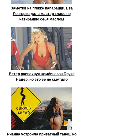
Заметив на пляже папарацци, Ева
Лонгория дала мастер класс по
натиранию себя маслом
Ветер распахнул комбинезон Брукс
Надер, но это её не смутило
Рианна устроила приватный танец, но