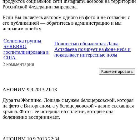
продуктов социальной сети Instagram/Facebook на территории
Российской Федерации запрещена.
Если Вы являетесь автором одного из фото и не согласны с
его публикацией — обратитесь в администрацию и мы
исправим ошибку.
Солистка группы
Полностью обнаженная Даша
SEREBRO
Астафьева позирует на фоне неба и
госпитализирована в
показывает интересные позы
США
2 комментария
Комментировать
АНОНИМ
9.9.2013 21:13
Дура ты Жоппинс. Лошадь с мужем белоцерковской, которая
на фото с Виторганом. а у белоцерковской - давно съехавшая
крыша. Фото - ее истерика на сплетни, которые она
болезненно воспринимает.
АНОНИМ
10.9.2013 22:34