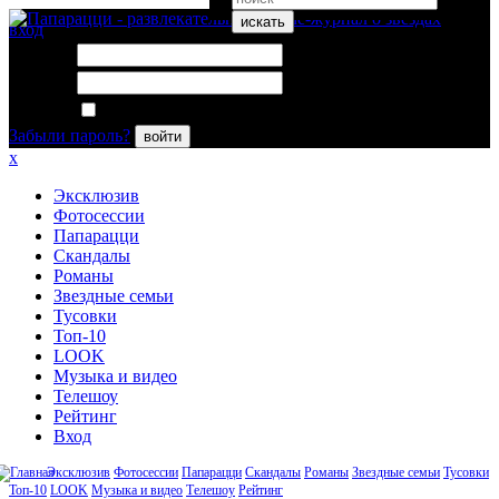
искать
вход
Логин:
Пароль:
Запомнить меня
Забыли пароль?
войти
x
Эксклюзив
Фотосессии
Папарацци
Скандалы
Романы
Звездные семьи
Тусовки
Топ-10
LOOK
Музыка и видео
Телешоу
Рейтинг
Вход
Эксклюзив
Фотосессии
Папарацци
Скандалы
Романы
Звездные семьи
Тусовки
Топ-10
LOOK
Музыка и видео
Телешоу
Рейтинг