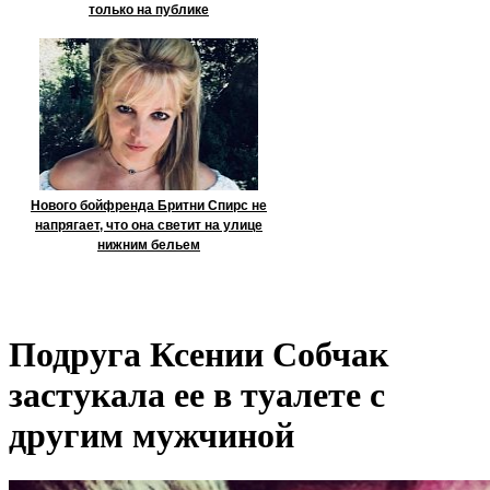
только на публике
Нового бойфренда Бритни Спирс не
напрягает, что она светит на улице
нижним бельем
Подруга Ксении Собчак
застукала ее в туалете с
другим мужчиной