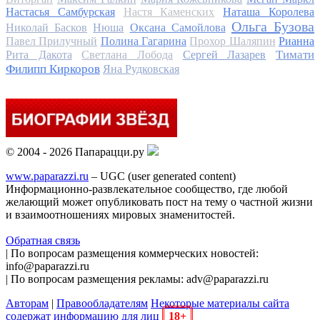
Настасья Самбурская
Настя Каменских
Наташа Королева
Ольга Бузова
Николай Басков
Нюша
Оксана Самойлова
Павел Прилучный
Полина Гагарина
Прохор Шаляпин
Рианна
Тимати
Рита Дакота
Светлана Лобода
Сергей Лазарев
Филипп Киркоров
Яна Рудковская
© 2004 - 2026 Папарацци.ру
www.paparazzi.ru
– UGC (user generated content)
Информационно-развлекательное сообщество, где любой
желающий может опубликовать пост на тему о частной жизни
и взаимоотношениях мировых знаменитостей.
Обратная связь
| По вопросам размещения коммерческих новостей:
info@paparazzi.ru
| По вопросам размещения рекламы: adv@paparazzi.ru
Авторам
|
Правообладателям
Некоторые материалы сайта
содержат информацию для лиц
18+