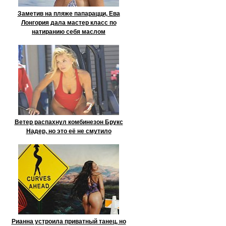
Заметив на пляже папарацци, Ева
Лонгория дала мастер класс по
натиранию себя маслом
Ветер распахнул комбинезон Брукс
Надер, но это её не смутило
Рианна устроила приватный танец, но