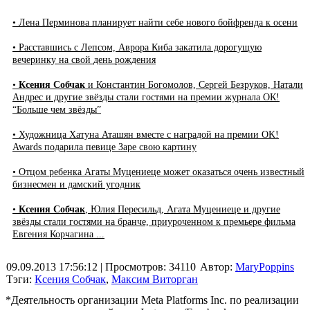
• Лена Перминова планирует найти себе нового бойфренда к осени
• Расставшись с Лепсом, Аврора Киба закатила дорогущую
вечеринку на свой день рождения
•
Ксения Собчак
и Константин Богомолов, Сергей Безруков, Натали
Андрес и другие звёзды стали гостями на премии журнала ОК!
“Больше чем звёзды”
• Художница Хатуна Аташян вместе с наградой на премии OK!
Awards подарила певице Заре свою картину
• Отцом ребенка Агаты Муцениеце может оказаться очень известный
бизнесмен и дамский угодник
•
Ксения Собчак
, Юлия Пересильд, Агата Муцениеце и другие
звёзды стали гостями на бранче, приуроченном к премьере фильма
Евгения Корчагина ...
09.09.2013 17:56:12
| Просмотров: 34110
Автор:
MaryPoppins
Тэги:
Ксения Собчак
,
Максим Виторган
*Деятельность организации Meta Platforms Inc. по реализации