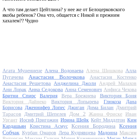
А что там делает Цейтлина? у нее же от Белоцерковского
якобы ребенок? Она что, общается с Никой и прежним
хахалем?? Чудно
Алла
Агата Муцениеце
Алена Водонаева
Алена Шишкова
Анастасия Волочкова
Пугачева
Анастасия Костенко
Анастасия Решетова
Анджелина Джоли
Андрей Малахов
Анна Седокова
Ани Лорак
Анна Семенович
Анфиса Чехова
Виктория Боня
Бритни Спирс
Валерия
Вера Брежнева
Виктория Дайнеко
Виктория Лопырева
Глюкоза
Дана
Дмитрий
Борисова
Дженнифер Лопес
Джиган
Дима Билан
Дом 2
Тарасов
Дмитрий Шепелев
Жанна Фриске
Иван
Ургант
Иосиф Пригожин
Ирина Шейк
Кейт Миддлтон
Ким
Ксения Бородина
Ксения
Кардашьян
Кристина Асмус
Собчак
Курбан Омаров
Лера Кудрявцева
Мадонна
Максим
Виторган
Максим Галкин
Мария Кожевникова
Меган Маркл