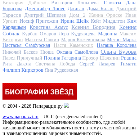
Виктория Дайнеко
Виктория Лопырева
Глюкоза
Дана
Дмитрий
Борисова
Дженнифер Лопес
Джиган
Дима Билан
Дом 2
Тарасов
Дмитрий Шепелев
Жанна Фриске
Иван
Ургант
Иосиф Пригожин
Ирина Шейк
Кейт Миддлтон
Ким
Ксения Бородина
Ксения
Кардашьян
Кристина Асмус
Собчак
Курбан Омаров
Лера Кудрявцева
Мадонна
Максим
Виторган
Максим Галкин
Мария Кожевникова
Меган Маркл
Настасья Самбурская
Настя Каменских
Наташа Королева
Ольга Бузова
Николай Басков
Нюша
Оксана Самойлова
Павел Прилучный
Полина Гагарина
Прохор Шаляпин
Рианна
Тимати
Рита Дакота
Светлана Лобода
Сергей Лазарев
Филипп Киркоров
Яна Рудковская
© 2004 - 2026 Папарацци.ру
www.paparazzi.ru
– UGC (user generated content)
Информационно-развлекательное сообщество, где любой
желающий может опубликовать пост на тему о частной жизни
и взаимоотношениях мировых знаменитостей.