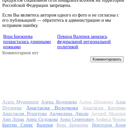
продуктов социальной сети Instagram/Facebook на территории
Российской Федерации запрещена.
Если Вы являетесь автором одного из фото и не согласны с
его публикацией — обратитесь в администрацию и мы
исправим ошибку.
Вера Брежнева
Певица Валерия занялась
похвасталась длинными
федеральной региональной
ножками
политикой
Комментариев нет
Комментировать
Алла
Агата Муцениеце
Алена Водонаева
Алена Шишкова
Анастасия Волочкова
Пугачева
Анастасия Костенко
Анастасия Решетова
Анджелина Джоли
Андрей Малахов
Анна Седокова
Ани Лорак
Анна Семенович
Анфиса Чехова
Виктория Боня
Бритни Спирс
Валерия
Вера Брежнева