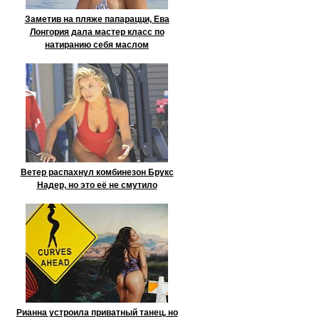
Заметив на пляже папарацци, Ева
Лонгория дала мастер класс по
натиранию себя маслом
Ветер распахнул комбинезон Брукс
Надер, но это её не смутило
Рианна устроила приватный танец, но