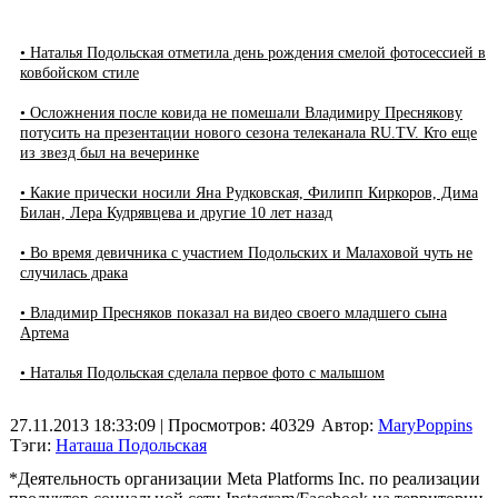
• Наталья Подольская отметила день рождения смелой фотосессией в
ковбойском стиле
• Осложнения после ковида не помешали Владимиру Преснякову
потусить на презентации нового сезона телеканала RU.TV. Кто еще
из звезд был на вечеринке
• Какие прически носили Яна Рудковская, Филипп Киркоров, Дима
Билан, Лера Кудрявцева и другие 10 лет назад
• Во время девичника с участием Подольских и Малаховой чуть не
случилась драка
• Владимир Пресняков показал на видео своего младшего сына
Артема
• Наталья Подольская сделала первое фото с малышом
27.11.2013 18:33:09
| Просмотров: 40329
Автор:
MaryPoppins
Тэги:
Наташа Подольская
*Деятельность организации Meta Platforms Inc. по реализации