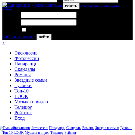
искать
вход
Логин:
Пароль:
Запомнить меня
Забыли пароль?
войти
x
Эксклюзив
Фотосессии
Папарацци
Скандалы
Романы
Звездные семьи
Тусовки
Топ-10
LOOK
Музыка и видео
Телешоу
Рейтинг
Вход
Эксклюзив
Фотосессии
Папарацци
Скандалы
Романы
Звездные семьи
Тусовки
Топ-10
LOOK
Музыка и видео
Телешоу
Рейтинг