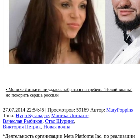
• Монике Линките не удалось забраться на гребень "Новой волны",
но покорить сердца россиян
27.07.2014 22:54:45
| Просмотров: 59169
Автор:
MaryPoppins
Тэги:
Нуца Бузаладзе
,
Моника Линките
,
Вячеслав Рыбиков
,
Стас Шуринс
,
Виктория Петрик
,
Новая волна
*Деятельность организации Meta Platforms Inc. по реализации