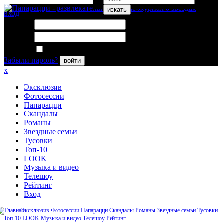
искать
вход
Логин:
Пароль:
Запомнить меня
Забыли пароль?
войти
x
Эксклюзив
Фотосессии
Папарацци
Скандалы
Романы
Звездные семьи
Тусовки
Топ-10
LOOK
Музыка и видео
Телешоу
Рейтинг
Вход
Эксклюзив
Фотосессии
Папарацци
Скандалы
Романы
Звездные семьи
Тусовки
Топ-10
LOOK
Музыка и видео
Телешоу
Рейтинг