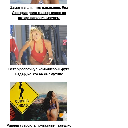
Заметив на пляже папарацци, Ева
Лонгория дала мастер класс по
натиранию себя маслом
Ветер распахнул комбинезон Брукс
Надер, но это её не смутило
Рианна устроила приватный танец, но