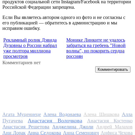
продуктов социальной сети Instagram/Facebook на территории
Российской Федерации запрещена.
Если Вы являетесь автором одного из фото и не согласны с
его публикацией — обратитесь в администрацию и мы
исправим ошибку.
Рекламный ролик Дэвида
Монике Линките не удалось
Духовны о России набрал
забраться на гребень "Новой
уже полтора миллиона
волны", но покорить сердца
просмотров
россиян
Комментариев нет
Комментировать
Алла
Агата Муцениеце
Алена Водонаева
Алена Шишкова
Анастасия Волочкова
Пугачева
Анастасия Костенко
Анастасия Решетова
Анджелина Джоли
Андрей Малахов
Анна Седокова
Ани Лорак
Анна Семенович
Анфиса Чехова