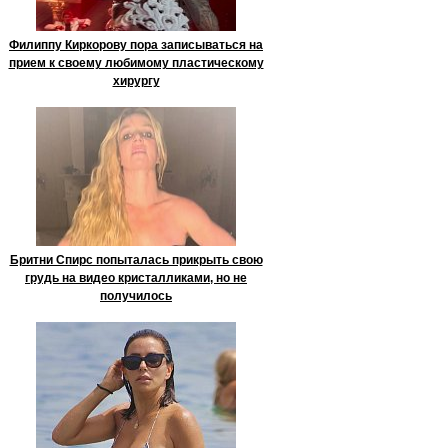
Филиппу Киркорову пора записываться на
прием к своему любимому пластическому
хирургу
Бритни Спирс попыталась прикрыть свою
грудь на видео кристалликами, но не
получилось