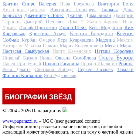
Виктория Боня
Бритни Спирс
Валерия
Вера Брежнева
Виктория Дайнеко
Виктория Лопырева
Глюкоза
Дана
Дмитрий
Борисова
Дженнифер Лопес
Джиган
Дима Билан
Дом 2
Тарасов
Дмитрий Шепелев
Жанна Фриске
Иван
Ургант
Иосиф Пригожин
Ирина Шейк
Кейт Миддлтон
Ким
Ксения Бородина
Ксения
Кардашьян
Кристина Асмус
Собчак
Курбан Омаров
Лера Кудрявцева
Мадонна
Максим
Виторган
Максим Галкин
Мария Кожевникова
Меган Маркл
Настасья Самбурская
Настя Каменских
Наташа Королева
Ольга Бузова
Николай Басков
Нюша
Оксана Самойлова
Павел Прилучный
Полина Гагарина
Прохор Шаляпин
Рианна
Тимати
Рита Дакота
Светлана Лобода
Сергей Лазарев
Филипп Киркоров
Яна Рудковская
© 2004 - 2026 Папарацци.ру
www.paparazzi.ru
– UGC (user generated content)
Информационно-развлекательное сообщество, где любой
желающий может опубликовать пост на тему о частной жизни