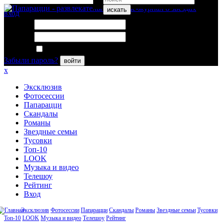
искать
вход
Логин:
Пароль:
Запомнить меня
Забыли пароль?
войти
x
Эксклюзив
Фотосессии
Папарацци
Скандалы
Романы
Звездные семьи
Тусовки
Топ-10
LOOK
Музыка и видео
Телешоу
Рейтинг
Вход
Эксклюзив
Фотосессии
Папарацци
Скандалы
Романы
Звездные семьи
Тусовки
Топ-10
LOOK
Музыка и видео
Телешоу
Рейтинг