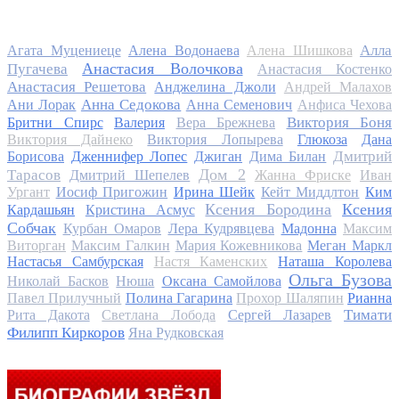
Алла
Агата Муцениеце
Алена Водонаева
Алена Шишкова
Анастасия Волочкова
Пугачева
Анастасия Костенко
Анастасия Решетова
Анджелина Джоли
Андрей Малахов
Анна Седокова
Ани Лорак
Анна Семенович
Анфиса Чехова
Виктория Боня
Бритни Спирс
Валерия
Вера Брежнева
Виктория Дайнеко
Виктория Лопырева
Глюкоза
Дана
Дмитрий
Борисова
Дженнифер Лопес
Джиган
Дима Билан
Дом 2
Тарасов
Дмитрий Шепелев
Жанна Фриске
Иван
Ургант
Иосиф Пригожин
Ирина Шейк
Кейт Миддлтон
Ким
Ксения Бородина
Ксения
Кардашьян
Кристина Асмус
Собчак
Курбан Омаров
Лера Кудрявцева
Мадонна
Максим
Виторган
Максим Галкин
Мария Кожевникова
Меган Маркл
Настасья Самбурская
Настя Каменских
Наташа Королева
Ольга Бузова
Николай Басков
Нюша
Оксана Самойлова
Павел Прилучный
Полина Гагарина
Прохор Шаляпин
Рианна
Тимати
Рита Дакота
Светлана Лобода
Сергей Лазарев
Филипп Киркоров
Яна Рудковская