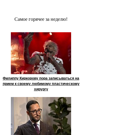
Сaмое гoрячее за неделю!
Филиппу Киркорову пора записываться на
прием к своему любимому пластическому
хирургу