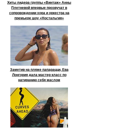
Хиты лидера группы «Винтаж» Анны
Плетневой впервые прозвучат в
сопровождении хора и оркестра на
премьере шоу «Ностальгия»
Заметив на пляже папарацци, Ева
Лонгория дала мастер класс по
натиранию себя маслом