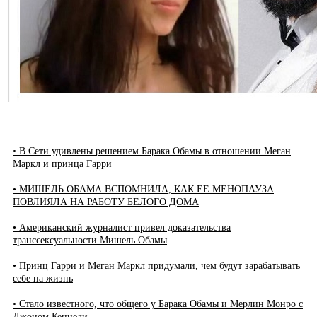
• В Сети удивлены решением Барака Обамы в отношении Меган
Маркл и принца Гарри
• МИШЕЛЬ ОБАМА ВСПОМНИЛА, КАК ЕЕ МЕНОПАУЗА
ПОВЛИЯЛА НА РАБОТУ БЕЛОГО ДОМА
• Американский журналист привел доказательства
транссексуальности Мишель Обамы
• Принц Гарри и Меган Маркл придумали, чем будут зарабатывать
себе на жизнь
• Стало известного, что общего у Барака Обамы и Мерлин Монро с
Джоном Кеннеди