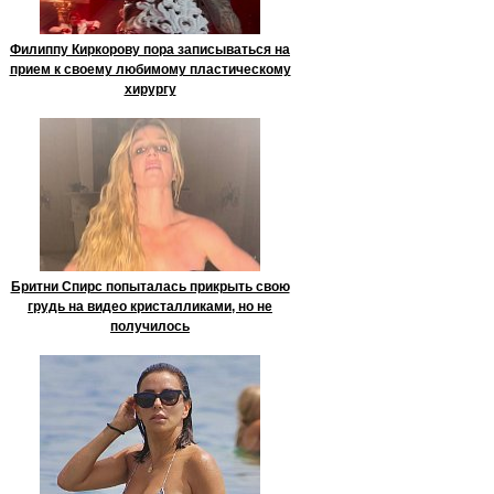
Филиппу Киркорову пора записываться на
прием к своему любимому пластическому
хирургу
Бритни Спирс попыталась прикрыть свою
грудь на видео кристалликами, но не
получилось