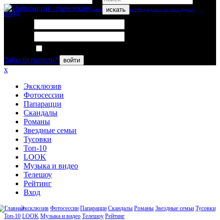
искать
вход
Логин:
Пароль:
Запомнить меня
Забыли пароль?
войти
x
Эксклюзив
Фотосессии
Папарацци
Скандалы
Романы
Звездные семьи
Тусовки
Топ-10
LOOK
Музыка и видео
Телешоу
Рейтинг
Вход
Эксклюзив
Фотосессии
Папарацци
Скандалы
Романы
Звездные семьи
Тусовки
Топ-10
LOOK
Музыка и видео
Телешоу
Рейтинг