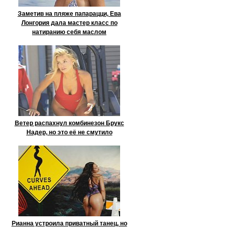
Заметив на пляже папарацци, Ева
Лонгория дала мастер класс по
натиранию себя маслом
Ветер распахнул комбинезон Брукс
Надер, но это её не смутило
Рианна устроила приватный танец, но