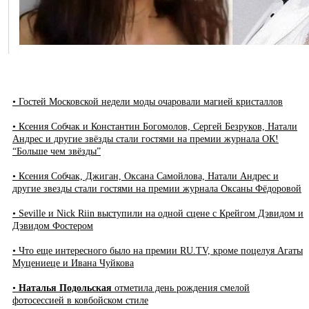
• Гостей Московской недели моды очаровали магией кристаллов
• Ксения Собчак и Константин Богомолов, Сергей Безруков, Натали
Андрес и другие звёзды стали гостями на премии журнала ОК!
“Больше чем звёзды”
• Ксения Собчак, Джиган, Оксана Самойлова, Натали Андрес и
другие звезды стали гостями на премии журнала Оксаны Фёдоровой
• Seville и Nick Riin выступили на одной сцене с Крейгом Дэвидом и
Дэвидом Фостером
• Что еще интересного было на премии RU.TV, кроме поцелуя Агаты
Муцениеце и Ивана Чуйкова
•
Наталья Подольская
отметила день рождения смелой
фотосессией в ковбойском стиле