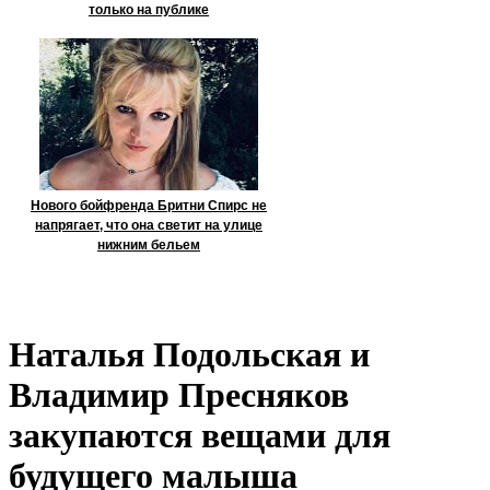
только на публике
Нового бойфренда Бритни Спирс не
напрягает, что она светит на улице
нижним бельем
Наталья Подольская и
Владимир Пресняков
закупаются вещами для
будущего малыша