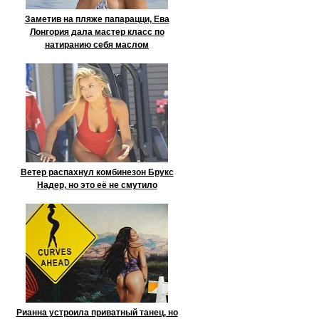
Заметив на пляже папарацци, Ева
Лонгория дала мастер класс по
натиранию себя маслом
Ветер распахнул комбинезон Брукс
Надер, но это её не смутило
Рианна устроила приватный танец, но