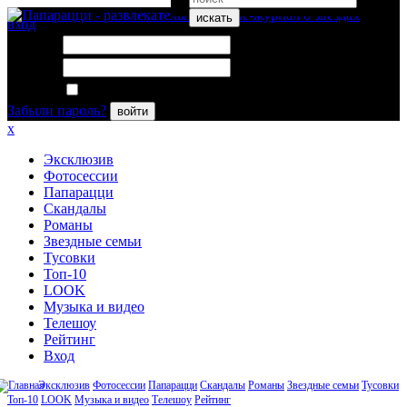
искать
вход
Логин:
Пароль:
Запомнить меня
Забыли пароль?
войти
x
Эксклюзив
Фотосессии
Папарацци
Скандалы
Романы
Звездные семьи
Тусовки
Топ-10
LOOK
Музыка и видео
Телешоу
Рейтинг
Вход
Эксклюзив
Фотосессии
Папарацци
Скандалы
Романы
Звездные семьи
Тусовки
Топ-10
LOOK
Музыка и видео
Телешоу
Рейтинг