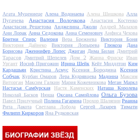
Алла
Агата Муцениеце
Алена Водонаева
Алена Шишкова
Анастасия Волочкова
Пугачева
Анастасия Костенко
Анастасия Решетова
Анджелина Джоли
Андрей Малахов
Анна Седокова
Ани Лорак
Анна Семенович
Анфиса Чехова
Виктория Боня
Бритни Спирс
Валерия
Вера Брежнева
Виктория Дайнеко
Виктория Лопырева
Глюкоза
Дана
Дмитрий
Борисова
Дженнифер Лопес
Джиган
Дима Билан
Дом 2
Тарасов
Дмитрий Шепелев
Жанна Фриске
Иван
Ургант
Иосиф Пригожин
Ирина Шейк
Кейт Миддлтон
Ким
Ксения Бородина
Ксения
Кардашьян
Кристина Асмус
Собчак
Курбан Омаров
Лера Кудрявцева
Мадонна
Максим
Виторган
Максим Галкин
Мария Кожевникова
Меган Маркл
Настасья Самбурская
Настя Каменских
Наташа Королева
Ольга Бузова
Николай Басков
Нюша
Оксана Самойлова
Павел Прилучный
Полина Гагарина
Прохор Шаляпин
Рианна
Тимати
Рита Дакота
Светлана Лобода
Сергей Лазарев
Филипп Киркоров
Яна Рудковская