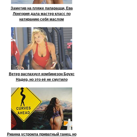
Заметив на пляже папарацци, Ева
Лонгория дала мастер класс по
натиранию себя маслом
Ветер распахнул комбинезон Брукс
Надер, но это её не смутило
Рианна устроила приватный танец, но