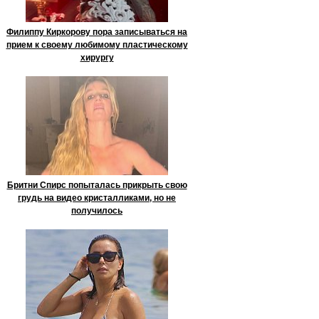
Филиппу Киркорову пора записываться на
прием к своему любимому пластическому
хирургу
Бритни Спирс попыталась прикрыть свою
грудь на видео кристалликами, но не
получилось