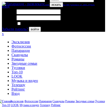
искать
вход
Логин:
Пароль:
Запомнить меня
Забыли пароль?
войти
x
Эксклюзив
Фотосессии
Папарацци
Скандалы
Романы
Звездные семьи
Тусовки
Топ-10
LOOK
Музыка и видео
Телешоу
Рейтинг
Вход
Эксклюзив
Фотосессии
Папарацци
Скандалы
Романы
Звездные семьи
Тусовки
Топ-10
LOOK
Музыка и видео
Телешоу
Рейтинг