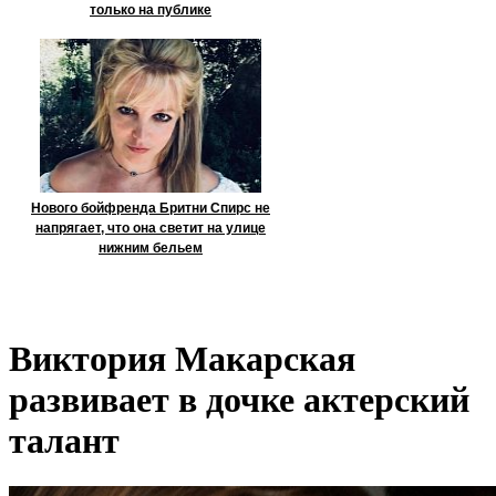
только на публике
Нового бойфренда Бритни Спирс не
напрягает, что она светит на улице
нижним бельем
Виктория Макарская
развивает в дочке актерский
талант