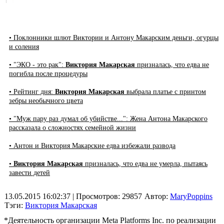
• Поклонники шлют Виктории и Антону Макарским деньги, огурцы
и соления
• "ЭКО - это рак":
Виктория Макарская
призналась, что едва не
погибла после процедуры
• Рейтинг дня:
Виктория Макарская
выбрала платье с принтом
зебры необычного цвета
• "Муж пару раз думал об убийстве...": Жена Антона Макарского
рассказала о сложностях семейной жизни
• Антон и Виктория Макарские едва избежали развода
•
Виктория Макарская
призналась, что едва не умерла, пытаясь
завести детей
13.05.2015 16:02:37
| Просмотров: 29857
Автор:
MaryPoppins
Тэги:
Виктория Макарская
*Деятельность организации Meta Platforms Inc. по реализации