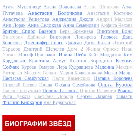
Алла
Агата Муцениеце
Алена Водонаева
Алена Шишкова
Анастасия Волочкова
Пугачева
Анастасия Костенко
Анастасия Решетова
Анджелина Джоли
Андрей Малахов
Анна Седокова
Ани Лорак
Анна Семенович
Анфиса Чехова
Виктория Боня
Бритни Спирс
Валерия
Вера Брежнева
Виктория Дайнеко
Виктория Лопырева
Глюкоза
Дана
Дмитрий
Борисова
Дженнифер Лопес
Джиган
Дима Билан
Дом 2
Тарасов
Дмитрий Шепелев
Жанна Фриске
Иван
Ургант
Иосиф Пригожин
Ирина Шейк
Кейт Миддлтон
Ким
Ксения Бородина
Ксения
Кардашьян
Кристина Асмус
Собчак
Курбан Омаров
Лера Кудрявцева
Мадонна
Максим
Виторган
Максим Галкин
Мария Кожевникова
Меган Маркл
Настасья Самбурская
Настя Каменских
Наташа Королева
Ольга Бузова
Николай Басков
Нюша
Оксана Самойлова
Павел Прилучный
Полина Гагарина
Прохор Шаляпин
Рианна
Тимати
Рита Дакота
Светлана Лобода
Сергей Лазарев
Филипп Киркоров
Яна Рудковская