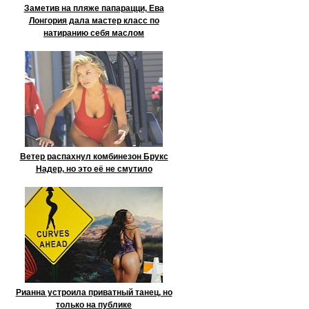
Заметив на пляже папарацци, Ева
Лонгория дала мастер класс по
натиранию себя маслом
Ветер распахнул комбинезон Брукс
Надер, но это её не смутило
Рианна устроила приватный танец, но
только на публике