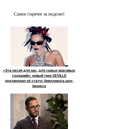
Сaмое гoрячее за неделю!
«Эта песня для нас, для самых красивых
созданий»: новый трек SEVILLE
подтвердил её статус бриллианта шоу-
бизнеса