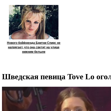
Нового бойфренда Бритни Спирс не
напрягает, что она светит на улице
нижним бельем
Шведская певица Tove Lo огол