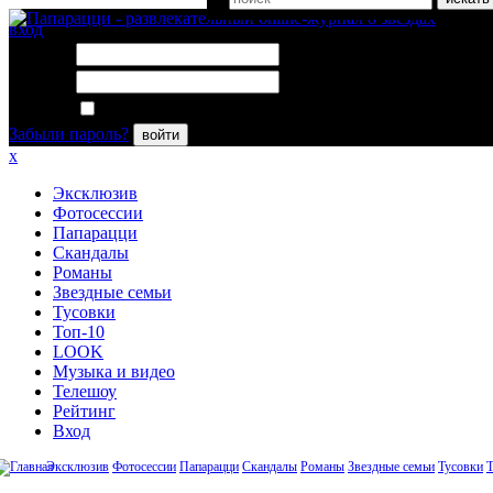
вход
Логин:
Пароль:
Запомнить меня
Забыли пароль?
войти
x
Эксклюзив
Фотосессии
Папарацци
Скандалы
Романы
Звездные семьи
Тусовки
Топ-10
LOOK
Музыка и видео
Телешоу
Рейтинг
Вход
Эксклюзив
Фотосессии
Папарацци
Скандалы
Романы
Звездные семьи
Тусовки
Т