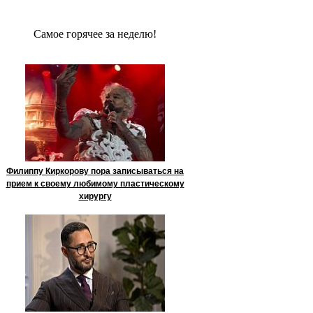
Сaмое гoрячее за неделю!
Филиппу Киркорову пора записываться на
прием к своему любимому пластическому
хирургу