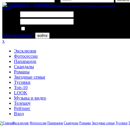
вход
Логин:
Пароль:
Запомнить меня
Забыли пароль?
войти
x
Эксклюзив
Фотосессии
Папарацци
Скандалы
Романы
Звездные семьи
Тусовки
Топ-10
LOOK
Музыка и видео
Телешоу
Рейтинг
Вход
Эксклюзив
Фотосессии
Папарацци
Скандалы
Романы
Звездные семьи
Тусовки
Т