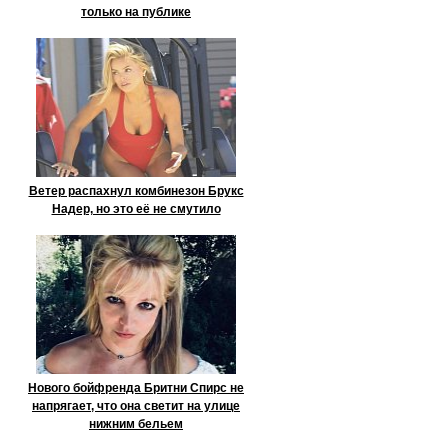
только на публике
Ветер распахнул комбинезон Брукс
Надер, но это её не смутило
Нового бойфренда Бритни Спирс не
напрягает, что она светит на улице
нижним бельем