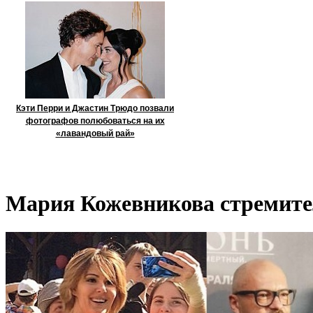
Кэти Перри и Джастин Трюдо позвали
фотографов полюбоваться на их
«лавандовый рай»
Мария Кожевникова стремите