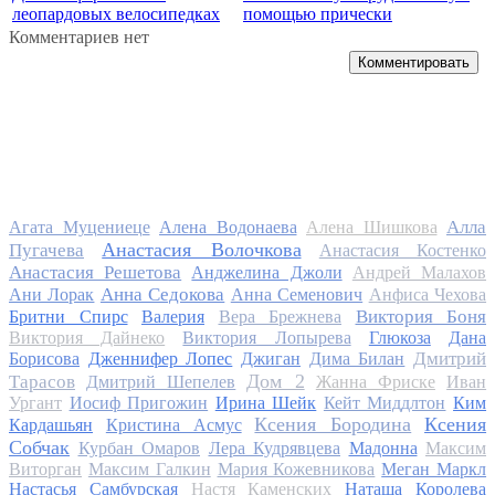
леопардовых велосипедках
помощью прически
Комментариев нет
Комментировать
Алла
Агата Муцениеце
Алена Водонаева
Алена Шишкова
Анастасия Волочкова
Пугачева
Анастасия Костенко
Анастасия Решетова
Анджелина Джоли
Андрей Малахов
Анна Седокова
Ани Лорак
Анна Семенович
Анфиса Чехова
Виктория Боня
Бритни Спирс
Валерия
Вера Брежнева
Виктория Дайнеко
Виктория Лопырева
Глюкоза
Дана
Дмитрий
Борисова
Дженнифер Лопес
Джиган
Дима Билан
Дом 2
Тарасов
Дмитрий Шепелев
Жанна Фриске
Иван
Ургант
Иосиф Пригожин
Ирина Шейк
Кейт Миддлтон
Ким
Ксения Бородина
Ксения
Кардашьян
Кристина Асмус
Собчак
Курбан Омаров
Лера Кудрявцева
Мадонна
Максим
Виторган
Максим Галкин
Мария Кожевникова
Меган Маркл
Настасья Самбурская
Настя Каменских
Наташа Королева