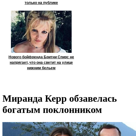
только на публике
Нового бойфренда Бритни Спирс не
напрягает, что она светит на улице
нижним бельем
Миранда Керр обзавелась
богатым поклонником