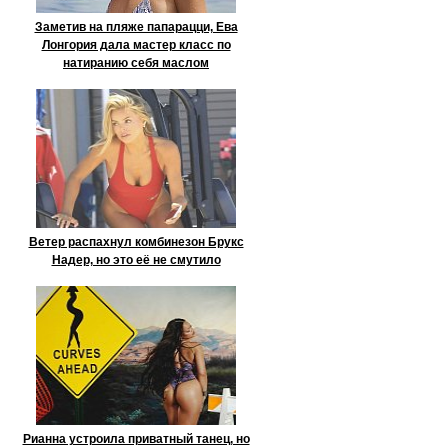
Заметив на пляже папарацци, Ева
Лонгория дала мастер класс по
натиранию себя маслом
Ветер распахнул комбинезон Брукс
Надер, но это её не смутило
Рианна устроила приватный танец, но