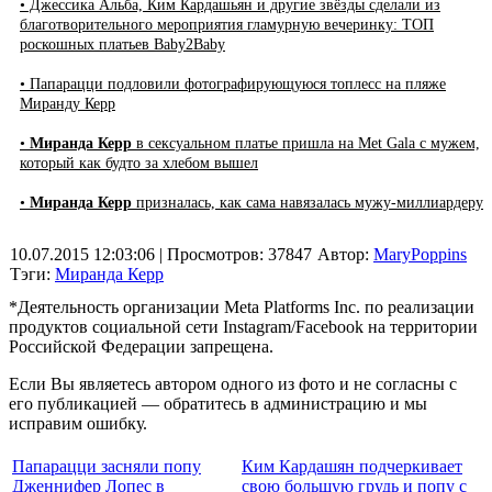
• Джессика Альба, Ким Кардашьян и другие звёзды сделали из
благотворительного мероприятия гламурную вечеринку: ТОП
роскошных платьев Baby2Baby
• Папарацци подловили фотографирующуюся топлесс на пляже
Миранду Керр
•
Миранда Керр
в сексуальном платье пришла на Met Gala с мужем,
который как будто за хлебом вышел
•
Миранда Керр
призналась, как сама навязалась мужу-миллиардеру
10.07.2015 12:03:06
| Просмотров: 37847
Автор:
MaryPoppins
Тэги:
Миранда Керр
*Деятельность организации Meta Platforms Inc. по реализации
продуктов социальной сети Instagram/Facebook на территории
Российской Федерации запрещена.
Если Вы являетесь автором одного из фото и не согласны с
его публикацией — обратитесь в администрацию и мы
исправим ошибку.
Папарацци засняли попу
Ким Кардашян подчеркивает
Дженнифер Лопес в
свою большую грудь и попу с