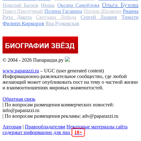
Ольга Бузова
Николай Басков
Нюша
Оксана Самойлова
Павел Прилучный
Полина Гагарина
Прохор Шаляпин
Рианна
Тимати
Рита Дакота
Светлана Лобода
Сергей Лазарев
Филипп Киркоров
Яна Рудковская
© 2004 - 2026 Папарацци.ру
www.paparazzi.ru
– UGC (user generated content)
Информационно-развлекательное сообщество, где любой
желающий может опубликовать пост на тему о частной жизни
и взаимоотношениях мировых знаменитостей.
Обратная связь
| По вопросам размещения коммерческих новостей:
info@paparazzi.ru
| По вопросам размещения рекламы: adv@paparazzi.ru
Авторам
|
Правообладателям
Некоторые материалы сайта
содержат информацию для лиц
18+