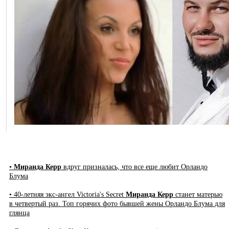
•
Миранда Керр
вдруг призналась, что все еще любит Орландо
Блума
• 40-летняя экс-ангел Victoria's Secret
Миранда Керр
станет матерью
в четвертый раз. Топ горячих фото бывшей жены Орландо Блума для
глянца