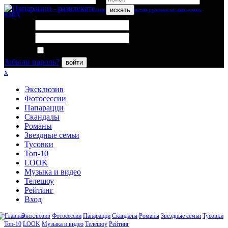
искать
вход
Логин:
Пароль:
Запомнить меня
Забыли пароль?
войти
x
Эксклюзив
Фотосессии
Папарацци
Скандалы
Романы
Звездные семьи
Тусовки
Топ-10
LOOK
Музыка и видео
Телешоу
Рейтинг
Вход
Эксклюзив
Фотосессии
Папарацци
Скандалы
Романы
Звездные семьи
Тусовки
Топ-10
LOOK
Музыка и видео
Телешоу
Рейтинг