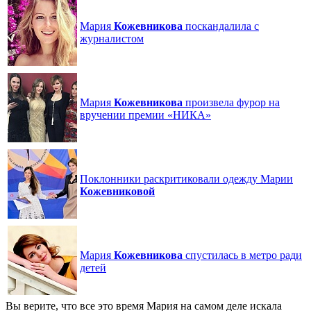
Мария
Кожевникова
поскандалила с
журналистом
Мария
Кожевникова
произвела фурор на
вручении премии «НИКА»
Поклонники раскритиковали одежду Марии
Кожевниковой
Мария
Кожевникова
спустилась в метро ради
детей
Вы верите, что все это время Мария на самом деле искала