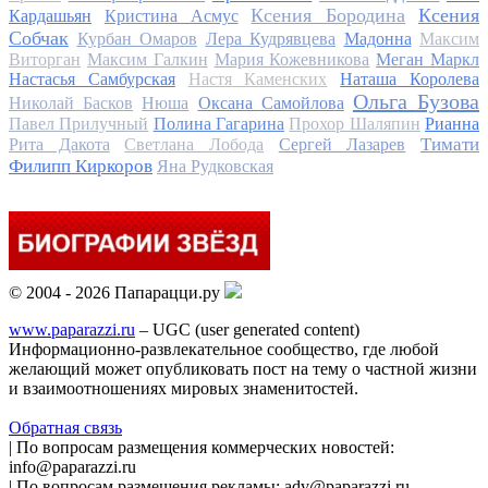
Ксения Бородина
Ксения
Кардашьян
Кристина Асмус
Собчак
Курбан Омаров
Лера Кудрявцева
Мадонна
Максим
Виторган
Максим Галкин
Мария Кожевникова
Меган Маркл
Настасья Самбурская
Настя Каменских
Наташа Королева
Ольга Бузова
Николай Басков
Нюша
Оксана Самойлова
Павел Прилучный
Полина Гагарина
Прохор Шаляпин
Рианна
Тимати
Рита Дакота
Светлана Лобода
Сергей Лазарев
Филипп Киркоров
Яна Рудковская
© 2004 - 2026 Папарацци.ру
www.paparazzi.ru
– UGC (user generated content)
Информационно-развлекательное сообщество, где любой
желающий может опубликовать пост на тему о частной жизни
и взаимоотношениях мировых знаменитостей.
Обратная связь
| По вопросам размещения коммерческих новостей:
info@paparazzi.ru
| По вопросам размещения рекламы: adv@paparazzi.ru