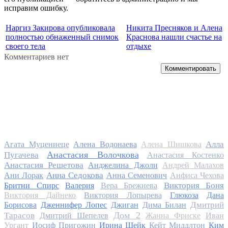
исправим ошибку.
Наргиз Закирова опубликовала
Никита Пресняков и Алена
полностью обнаженный снимок
Краснова нашли счастье на
своего тела
отдыхе
Комментариев нет
Комментировать
Алла
Агата Муцениеце
Алена Водонаева
Алена Шишкова
Анастасия Волочкова
Пугачева
Анастасия Костенко
Анастасия Решетова
Анджелина Джоли
Андрей Малахов
Анна Седокова
Ани Лорак
Анна Семенович
Анфиса Чехова
Виктория Боня
Бритни Спирс
Валерия
Вера Брежнева
Виктория Дайнеко
Виктория Лопырева
Глюкоза
Дана
Дмитрий
Борисова
Дженнифер Лопес
Джиган
Дима Билан
Дом 2
Тарасов
Дмитрий Шепелев
Жанна Фриске
Иван
Ургант
Иосиф Пригожин
Ирина Шейк
Кейт Миддлтон
Ким