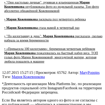
• "Они настолько личные": румяная и взъерошенная
Мария
Кожевникова
опубликовала фото из родильной палаты. Топ-фото
абсолютно обнажённой Кожевниковой
•
Мария Кожевникова
раскрыла пол четвертого ребенка
•
Мария Кожевникова
стала мамой в четвертый раз
• "По килограмму в день":
Мария Кожевникова
рассказала, сколько
набрала за время беременности
• «Превысила 100 килограмм»: беременная четвертым ребёнком
Мария Кожевникова
пожаловалась на быстрый набор веса. ТОП
голых фото Марии Кожевниковой, многодетной матери, которая
любила пошалить в машине
12.07.2015 15:27:15
| Просмотров: 65762
Автор:
MaryPoppins
Тэги:
Мария Кожевникова
*Деятельность организации Meta Platforms Inc. по реализации
продуктов социальной сети Instagram/Facebook на территории
Российской Федерации запрещена.
Если Вы являетесь автором одного из фото и не согласны с
его публикацией — обратитесь в администрацию и мы