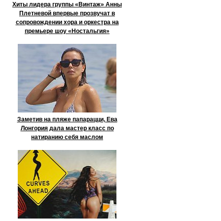
Хиты лидера группы «Винтаж» Анны
Плетневой впервые прозвучат в
сопровождении хора и оркестра на
премьере шоу «Ностальгия»
Заметив на пляже папарацци, Ева
Лонгория дала мастер класс по
натиранию себя маслом