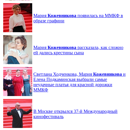
Мария
Кожевникова
появилась на ММКФ в
образе графини
Мария
Кожевникова
рассказала, как сложно
ей дались крестины сына
Светлана Ходченкова, Мария
Кожевникова
и
Елена Подкаминская выбрали самые
неудачные платья для красной дорожки
ММКФ
В Москве открылся 37-й Международный
кинофестиваль