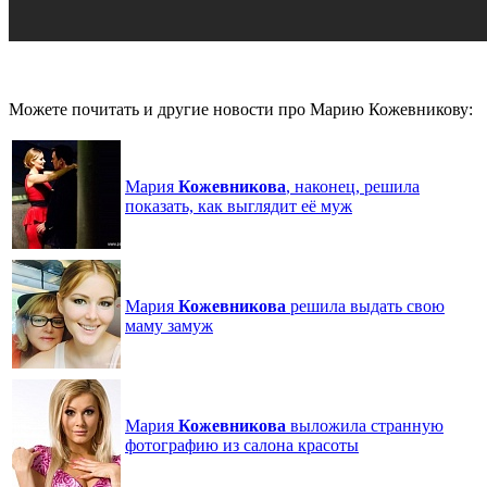
Можете почитать и другие новости про Марию Кожевникову:
Мария
Кожевникова
, наконец, решила
показать, как выглядит её муж
Мария
Кожевникова
решила выдать свою
маму замуж
Мария
Кожевникова
выложила странную
фотографию из салона красоты