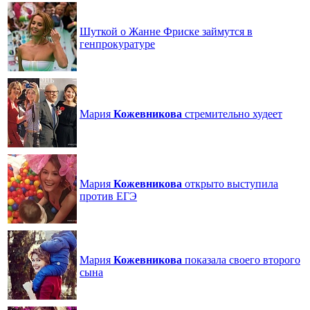
Шуткой о Жанне Фриске займутся в
генпрокуратуре
Мария
Кожевникова
стремительно худеет
Мария
Кожевникова
открыто выступила
против ЕГЭ
Мария
Кожевникова
показала своего второго
сына