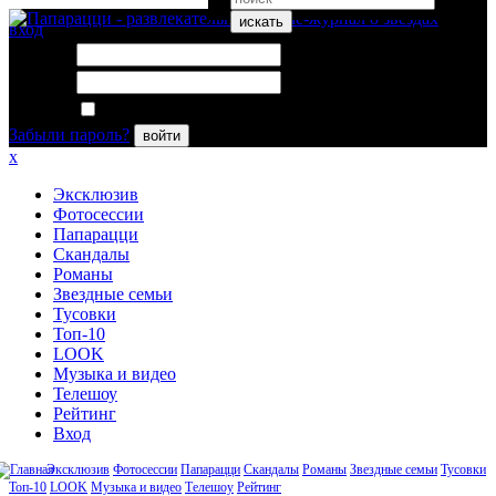
искать
вход
Логин:
Пароль:
Запомнить меня
Забыли пароль?
войти
x
Эксклюзив
Фотосессии
Папарацци
Скандалы
Романы
Звездные семьи
Тусовки
Топ-10
LOOK
Музыка и видео
Телешоу
Рейтинг
Вход
Эксклюзив
Фотосессии
Папарацци
Скандалы
Романы
Звездные семьи
Тусовки
Топ-10
LOOK
Музыка и видео
Телешоу
Рейтинг