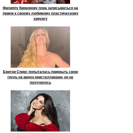
Филиппу Киркорову пора записываться на
прием к своему любимому пластическому
хирургу
Бритни Спирс попыталась прикрыть свою
грудь на видео кристалликами, но не
получилось