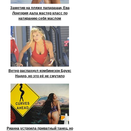
Заметив на пляже папарацци, Ева
Лонгория дала мастер класс по
натиранию себя маслом
Ветер распахнул комбинезон Брукс
Надер, но это её не смутило
Рианна устроила приватный танец, но