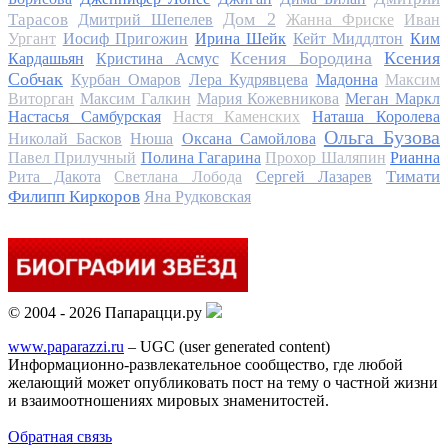
Дом 2
Тарасов
Дмитрий Шепелев
Жанна Фриске
Иван
Ургант
Иосиф Пригожин
Ирина Шейк
Кейт Миддлтон
Ким
Ксения Бородина
Ксения
Кардашьян
Кристина Асмус
Собчак
Курбан Омаров
Лера Кудрявцева
Мадонна
Максим
Виторган
Максим Галкин
Мария Кожевникова
Меган Маркл
Настасья Самбурская
Настя Каменских
Наташа Королева
Ольга Бузова
Николай Басков
Нюша
Оксана Самойлова
Павел Прилучный
Полина Гагарина
Прохор Шаляпин
Рианна
Тимати
Рита Дакота
Светлана Лобода
Сергей Лазарев
Филипп Киркоров
Яна Рудковская
© 2004 - 2026 Папарацци.ру
www.paparazzi.ru
– UGC (user generated content)
Информационно-развлекательное сообщество, где любой
желающий может опубликовать пост на тему о частной жизни
и взаимоотношениях мировых знаменитостей.
Обратная связь