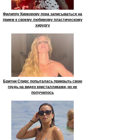
Филиппу Киркорову пора записываться на
прием к своему любимому пластическому
хирургу
Бритни Спирс попыталась прикрыть свою
грудь на видео кристалликами, но не
получилось