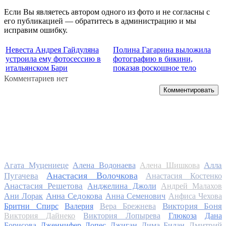
Если Вы являетесь автором одного из фото и не согласны с
его публикацией — обратитесь в администрацию и мы
исправим ошибку.
Невеста Андрея Гайдуляна
Полина Гагарина выложила
устроила ему фотосессию в
фотографию в бикини,
итальянском Бари
показав роскошное тело
Комментариев нет
Комментировать
Алла
Агата Муцениеце
Алена Водонаева
Алена Шишкова
Анастасия Волочкова
Пугачева
Анастасия Костенко
Анастасия Решетова
Анджелина Джоли
Андрей Малахов
Анна Седокова
Ани Лорак
Анна Семенович
Анфиса Чехова
Виктория Боня
Бритни Спирс
Валерия
Вера Брежнева
Виктория Дайнеко
Виктория Лопырева
Глюкоза
Дана
Дмитрий
Борисова
Дженнифер Лопес
Джиган
Дима Билан