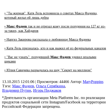
• "Ты жирная": Катя Лель вспомнила о советах Макса Фадеева,
который желал ей лишь добра
•
Макс Фадеев
так и не отрезал кожу после похудения на 127 кг из-
за таких, как Хайдаров
• Наргиз Закирова рассказала о любовнице Макса Фадеева
• Катя Лель призналась, кто и как выжил её из федеральных каналов
• "Вас не узнать": похудевший
Макс Фадеев
удивил впалыми
щеками
• Юлия Савичева разрыдалась на шоу "Секрет на миллион"
13.10.2015 12:01:06
| Просмотров: 44466
Автор:
MaryPoppins
Тэги:
Макс Фадеев
,
Ольга Серябкина
,
Владимир Путин
,
Игорь Пиджаков
*Деятельность организации Meta Platforms Inc. по реализации
продуктов социальной сети Instagram/Facebook на территории
Российской Федерации запрещена.