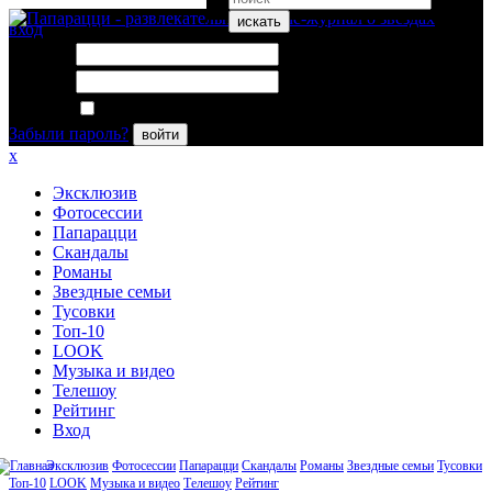
искать
вход
Логин:
Пароль:
Запомнить меня
Забыли пароль?
войти
x
Эксклюзив
Фотосессии
Папарацци
Скандалы
Романы
Звездные семьи
Тусовки
Топ-10
LOOK
Музыка и видео
Телешоу
Рейтинг
Вход
Эксклюзив
Фотосессии
Папарацци
Скандалы
Романы
Звездные семьи
Тусовки
Топ-10
LOOK
Музыка и видео
Телешоу
Рейтинг