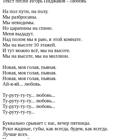
Текст песни Игорь Пиджаков - Любовь
На пол пути, на полу.
Мы разбросаны.
Мы невидимы.
Но царапины на спине.
Меня выдадут.
Над полом мы в раю, в этой комнате.
Мы на высоте 10 этажей.
И тут можно всё, мы на высоте.
Мы на высоте, мы на миллион.
Новая, моя голая, пьяная.
Новая, моя голая, пьяная.
Новая, моя голая, пьяная.
Ай-я-яй... любовь.
Ту-руту-ту-ту... любовь...
Ту-руту-ту-ту... любовь...
Ту-руту-ту-ту... любовь...
Ту-руту-ту-ту...
Буквально срывает с нас, вечер пятницы.
Руки жадные, губы, как всегда, будем, как всегда.
Лучше всех.