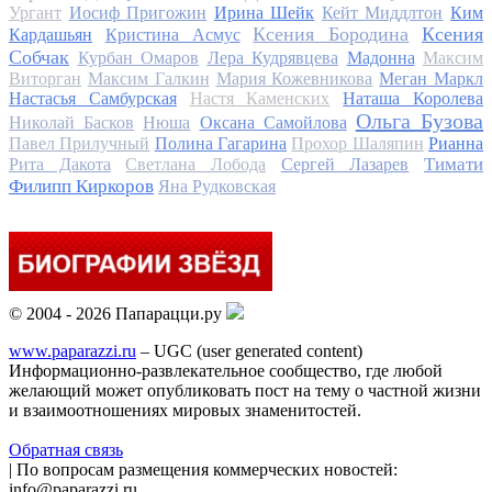
Ургант
Иосиф Пригожин
Ирина Шейк
Кейт Миддлтон
Ким
Ксения Бородина
Ксения
Кардашьян
Кристина Асмус
Собчак
Курбан Омаров
Лера Кудрявцева
Мадонна
Максим
Виторган
Максим Галкин
Мария Кожевникова
Меган Маркл
Настасья Самбурская
Настя Каменских
Наташа Королева
Ольга Бузова
Николай Басков
Нюша
Оксана Самойлова
Павел Прилучный
Полина Гагарина
Прохор Шаляпин
Рианна
Тимати
Рита Дакота
Светлана Лобода
Сергей Лазарев
Филипп Киркоров
Яна Рудковская
© 2004 - 2026 Папарацци.ру
www.paparazzi.ru
– UGC (user generated content)
Информационно-развлекательное сообщество, где любой
желающий может опубликовать пост на тему о частной жизни
и взаимоотношениях мировых знаменитостей.
Обратная связь
| По вопросам размещения коммерческих новостей:
info@paparazzi.ru