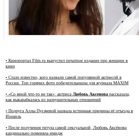
• Кинопортал Film.ru выпустил печатное издание про женщин в
кино
• Стало известно, кого назвали самой популярной актрисой в
России. Топ горячих фото победительницы для журнала MAXIM
• «Со мной что-то не так»: актриса
Любовь Аксенова
рассказала,
как выкарабкалась из разрушительных отношений
• Подруга Аллы Пугачевой назвала истинные причины её отъезда в
Израиль
• После получения титула самой сексуальной, Любовь Аксёнова
кардинально поменяла имидж