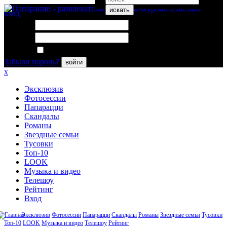
искать
вход
Логин:
Пароль:
Запомнить меня
Забыли пароль?
войти
x
Эксклюзив
Фотосессии
Папарацци
Скандалы
Романы
Звездные семьи
Тусовки
Топ-10
LOOK
Музыка и видео
Телешоу
Рейтинг
Вход
Эксклюзив
Фотосессии
Папарацци
Скандалы
Романы
Звездные семьи
Тусовки
Топ-10
LOOK
Музыка и видео
Телешоу
Рейтинг