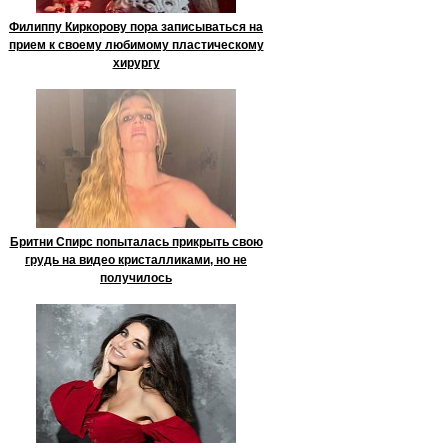
Филиппу Киркорову пора записываться на
прием к своему любимому пластическому
хирургу
Бритни Спирс попыталась прикрыть свою
грудь на видео кристалликами, но не
получилось