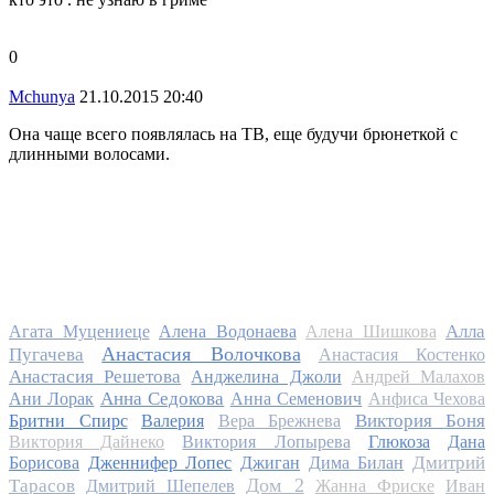
0
Mchunya
21.10.2015 20:40
Она чаще всего появлялась на ТВ, еще будучи брюнеткой с
длинными волосами.
Алла
Агата Муцениеце
Алена Водонаева
Алена Шишкова
Анастасия Волочкова
Пугачева
Анастасия Костенко
Анастасия Решетова
Анджелина Джоли
Андрей Малахов
Анна Седокова
Ани Лорак
Анна Семенович
Анфиса Чехова
Виктория Боня
Бритни Спирс
Валерия
Вера Брежнева
Виктория Дайнеко
Виктория Лопырева
Глюкоза
Дана
Дмитрий
Борисова
Дженнифер Лопес
Джиган
Дима Билан
Дом 2
Тарасов
Дмитрий Шепелев
Жанна Фриске
Иван