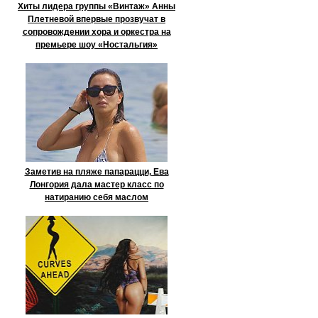
Хиты лидера группы «Винтаж» Анны
Плетневой впервые прозвучат в
сопровождении хора и оркестра на
премьере шоу «Ностальгия»
Заметив на пляже папарацци, Ева
Лонгория дала мастер класс по
натиранию себя маслом