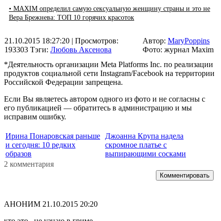
• MAXIM определил самую сексуальную женщину страны и это не
Вера Брежнева: ТОП 10 горячих красоток
21.10.2015 18:27:20
| Просмотров:
Автор:
MaryPoppins
193303
Тэги:
Любовь Аксенова
Фото: журнал Maxim
*Деятельность организации Meta Platforms Inc. по реализации
продуктов социальной сети Instagram/Facebook на территории
Российской Федерации запрещена.
Если Вы являетесь автором одного из фото и не согласны с
его публикацией — обратитесь в администрацию и мы
исправим ошибку.
Ирина Понаровская раньше
Джоанна Крупа надела
и сегодня: 10 редких
скромное платье с
образов
выпирающими сосками
2 комментария
Комментировать
АНОНИМ
21.10.2015 20:20
кто это . не узнаю в гриме