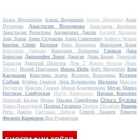
Алла
Агата Муцениеце
Алена Водонаева
Алена Шишкова
Анастасия Волочкова
Пугачева
Анастасия Костенко
Анастасия Решетова
Анджелина Джоли
Андрей Малахов
Анна Седокова
Ани Лорак
Анна Семенович
Анфиса Чехова
Виктория Боня
Бритни Спирс
Валерия
Вера Брежнева
Виктория Дайнеко
Виктория Лопырева
Глюкоза
Дана
Дмитрий
Борисова
Дженнифер Лопес
Джиган
Дима Билан
Дом 2
Тарасов
Дмитрий Шепелев
Жанна Фриске
Иван
Ургант
Иосиф Пригожин
Ирина Шейк
Кейт Миддлтон
Ким
Ксения Бородина
Ксения
Кардашьян
Кристина Асмус
Собчак
Курбан Омаров
Лера Кудрявцева
Мадонна
Максим
Виторган
Максим Галкин
Мария Кожевникова
Меган Маркл
Настасья Самбурская
Настя Каменских
Наташа Королева
Ольга Бузова
Николай Басков
Нюша
Оксана Самойлова
Павел Прилучный
Полина Гагарина
Прохор Шаляпин
Рианна
Тимати
Рита Дакота
Светлана Лобода
Сергей Лазарев
Филипп Киркоров
Яна Рудковская