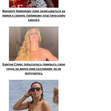
Филиппу Киркорову пора записываться на
прием к своему любимому пластическому
хирургу
Бритни Спирс попыталась прикрыть свою
грудь на видео кристалликами, но не
получилось