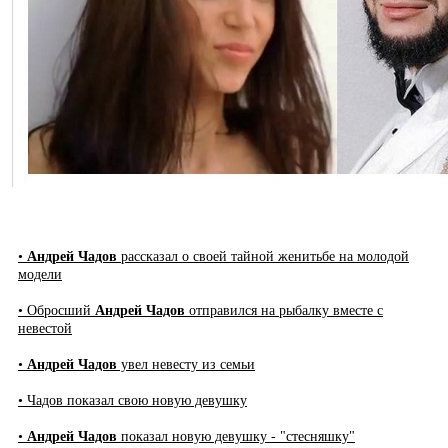
•
Андрей Чадов
рассказал о своей тайной женитьбе на молодой
модели
• Обросший
Андрей Чадов
отправился на рыбалку вместе с
невестой
•
Андрей Чадов
увел невесту из семьи
• Чадов показал свою новую девушку
•
Андрей Чадов
показал новую девушку - "стесняшку"