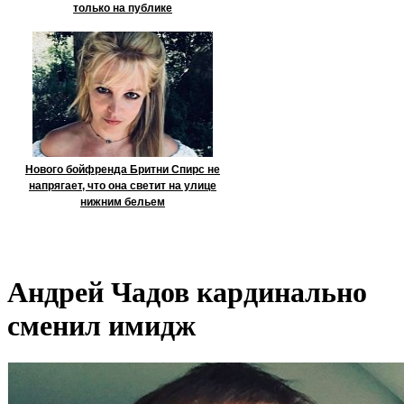
только на публике
Нового бойфренда Бритни Спирс не
напрягает, что она светит на улице
нижним бельем
Андрей Чадов кардинально
сменил имидж