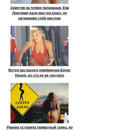
Заметив на пляже папарацци, Ева
Лонгория дала мастер класс по
натиранию себя маслом
Ветер распахнул комбинезон Брукс
Надер, но это её не смутило
Рианна устроила приватный танец, но