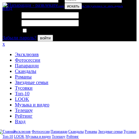
искать
вход
Логин:
Пароль:
Запомнить меня
Забыли пароль?
войти
x
Эксклюзив
Фотосессии
Папарацци
Скандалы
Романы
Звездные семьи
Тусовки
Топ-10
LOOK
Музыка и видео
Телешоу
Рейтинг
Вход
Эксклюзив
Фотосессии
Папарацци
Скандалы
Романы
Звездные семьи
Тусовки
Топ-10
LOOK
Музыка и видео
Телешоу
Рейтинг