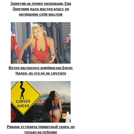
Заметив на пляже папарацци, Ева
Лонгория дала мастер класс по
натиранию себя маслом
Ветер распахнул комбинезон Брукс
Надер, но это её не смутило
Рианна устроила приватный танец, но
только на публике