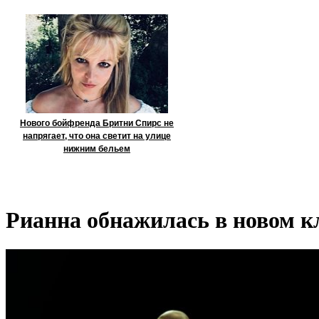
Нового бойфренда Бритни Спирс не
напрягает, что она светит на улице
нижним бельем
Рианна обнажилась в новом кли