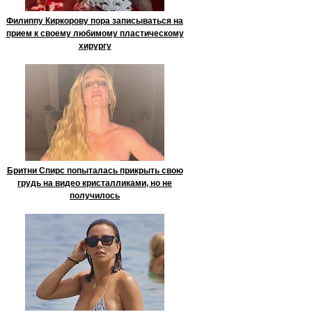
Филиппу Киркорову пора записываться на
прием к своему любимому пластическому
хирургу
Бритни Спирс попыталась прикрыть свою
грудь на видео кристалликами, но не
получилось