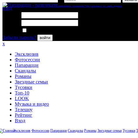
вход
Логин:
Пароль:
Запомнить меня
Забыли пароль?
войти
x
Эксклюзив
Фотосессии
Папарацци
Скандалы
Романы
Звездные семьи
Тусовки
Топ-10
LOOK
Музыка и видео
Телешоу
Рейтинг
Вход
Эксклюзив
Фотосессии
Папарацци
Скандалы
Романы
Звездные семьи
Тусовки
Т