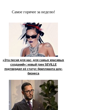
Сaмое гoрячее за неделю!
«Эта песня для нас, для самых красивых
созданий»: новый трек SEVILLE
подтвердил её статус бриллианта шоу-
бизнеса