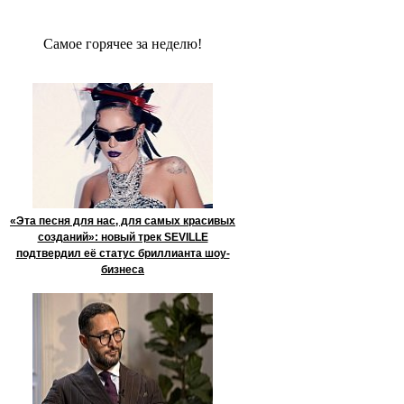
Сaмое гoрячее за неделю!
«Эта песня для нас, для самых красивых
созданий»: новый трек SEVILLE
подтвердил её статус бриллианта шоу-
бизнеса