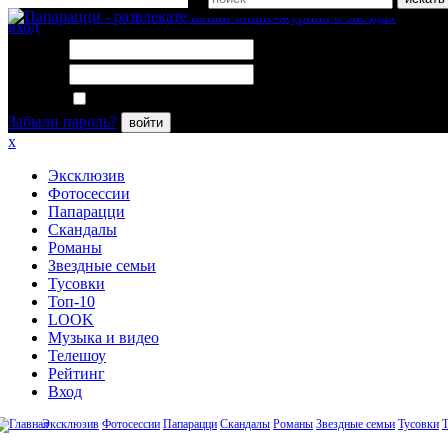
вход
Логин:
Пароль:
Запомнить меня
Забыли пароль?
войти
x
Эксклюзив
Фотосессии
Папарацци
Скандалы
Романы
Звездные семьи
Тусовки
Топ-10
LOOK
Музыка и видео
Телешоу
Рейтинг
Вход
Эксклюзив
Фотосессии
Папарацци
Скандалы
Романы
Звездные семьи
Тусовки
Т