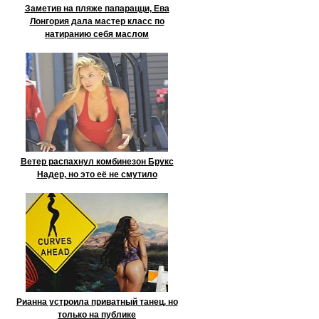
Заметив на пляже папарацци, Ева
Лонгория дала мастер класс по
натиранию себя маслом
Ветер распахнул комбинезон Брукс
Надер, но это её не смутило
Рианна устроила приватный танец, но
только на публике