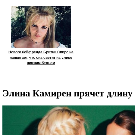
Нового бойфренда Бритни Спирс не
напрягает, что она светит на улице
нижним бельем
Элина Камирен прячет длину 