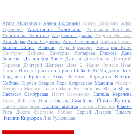
Алла
Агата Муцениеце
Алена Водонаева
Алена Шишкова
Анастасия Волочкова
Пугачева
Анастасия Костенко
Анастасия Решетова
Анджелина Джоли
Андрей Малахов
Анна Седокова
Ани Лорак
Анна Семенович
Анфиса Чехова
Виктория Боня
Бритни Спирс
Валерия
Вера Брежнева
Виктория Дайнеко
Виктория Лопырева
Глюкоза
Дана
Дмитрий
Борисова
Дженнифер Лопес
Джиган
Дима Билан
Дом 2
Тарасов
Дмитрий Шепелев
Жанна Фриске
Иван
Ургант
Иосиф Пригожин
Ирина Шейк
Кейт Миддлтон
Ким
Ксения Бородина
Ксения
Кардашьян
Кристина Асмус
Собчак
Курбан Омаров
Лера Кудрявцева
Мадонна
Максим
Виторган
Максим Галкин
Мария Кожевникова
Меган Маркл
Настасья Самбурская
Настя Каменских
Наташа Королева
Ольга Бузова
Николай Басков
Нюша
Оксана Самойлова
Павел Прилучный
Полина Гагарина
Прохор Шаляпин
Рианна
Тимати
Рита Дакота
Светлана Лобода
Сергей Лазарев
Филипп Киркоров
Яна Рудковская