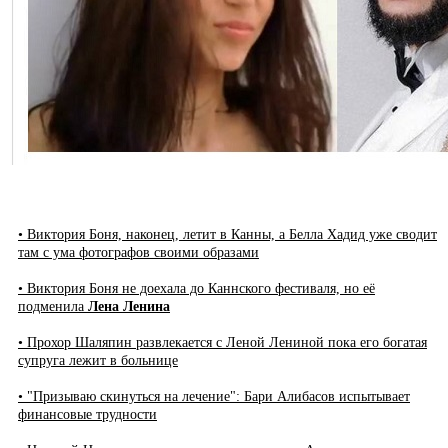
• Виктория Боня, наконец, летит в Канны, а Белла Хадид уже сводит
там с ума фотографов своими образами
• Виктория Боня не доехала до Каннского фестиваля, но её
подменила
Лена Ленина
• Прохор Шаляпин развлекается с Леной Лениной пока его богатая
супруга лежит в больнице
• "Призываю скинуться на лечение": Бари Алибасов испытывает
финансовые трудности