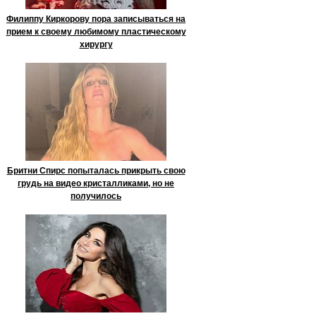
Филиппу Киркорову пора записываться на
прием к своему любимому пластическому
хирургу
Бритни Спирс попыталась прикрыть свою
грудь на видео кристалликами, но не
получилось