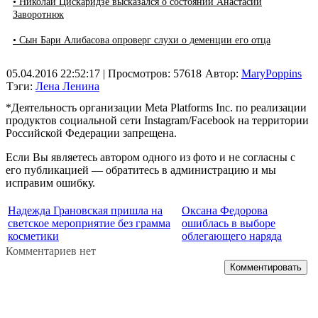
• Николай Цискаридзе высказался о состоянии Анастасии
Заворотнюк
• Сын Бари Алибасова опроверг слухи о деменции его отца
05.04.2016 22:52:17
| Просмотров: 57618
Автор:
MaryPoppins
Тэги:
Лена Ленина
*Деятельность организации Meta Platforms Inc. по реализации
продуктов социальной сети Instagram/Facebook на территории
Российской Федерации запрещена.
Если Вы являетесь автором одного из фото и не согласны с
его публикацией — обратитесь в администрацию и мы
исправим ошибку.
Надежда Грановская пришла на
Оксана Федорова
светское мероприятие без грамма
ошиблась в выборе
косметики
облегающего наряда
Комментариев нет
Комментировать