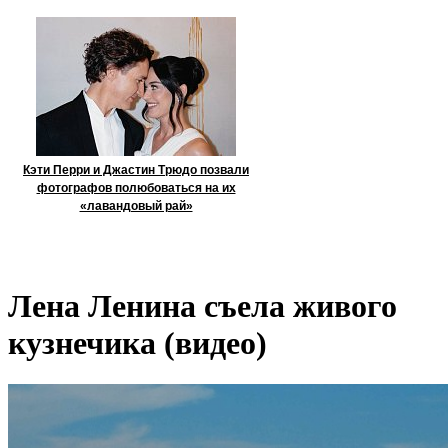
Кэти Перри и Джастин Трюдо позвали
фотографов полюбоваться на их
«лавандовый рай»
Лена Ленина съела живого
кузнечика (видео)