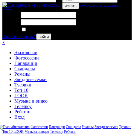
искать
вход
Логин:
Пароль:
Запомнить меня
Забыли пароль?
войти
x
Эксклюзив
Фотосессии
Папарацци
Скандалы
Романы
Звездные семьи
Тусовки
Топ-10
LOOK
Музыка и видео
Телешоу
Рейтинг
Вход
Эксклюзив
Фотосессии
Папарацци
Скандалы
Романы
Звездные семьи
Тусовки
Топ-10
LOOK
Музыка и видео
Телешоу
Рейтинг