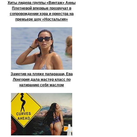
Хиты лидера группы «Винтаж» Анны
Плетневой впервые прозвучат в
сопровождении хора и оркестра на
премьере шоу «Ностальгия»
Заметив на пляже папарацци, Ева
Лонгория дала мастер класс по
натиранию себя маслом